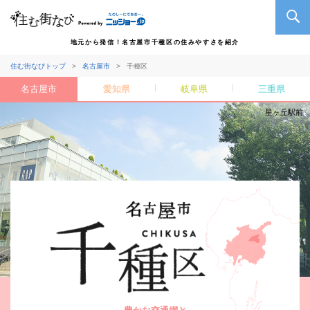
地元から発信！名古屋市千種区の住みやすさを紹介
住む街なびトップ
名古屋市
千種区
名古屋市
愛知県
岐阜県
三重県
星ヶ丘駅前