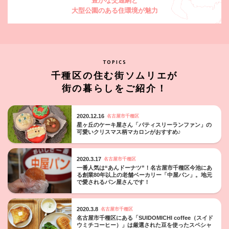
豊かな交通網と
大型公園のある住環境が魅力
TOPICS
千種区の住む街ソムリエが
街の暮らしをご紹介！
2020.12.16
名古屋市千種区
星ヶ丘のケーキ屋さん「パティスリーランファン」の
可愛いクリスマス柄マカロンがおすすめ♪
2020.3.17
名古屋市千種区
一番人気は“あんドーナツ”！名古屋市千種区今池にあ
る創業80年以上の老舗ベーカリー「中屋パン」。地元
で愛されるパン屋さんです！
2020.3.8
名古屋市千種区
名古屋市千種区にある「SUIDOMICHI coffee（スイド
ウミチコーヒー）」は厳選された豆を使ったスペシャ