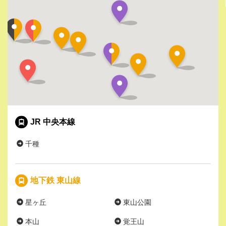
JR 中央本線
千種
地下鉄 東山線
星ヶ丘
東山公園
本山
覚王山