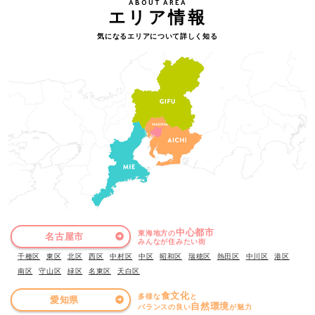
ABOUT AREA
エリア情報
気になるエリアについて詳しく知る
中心都市
東海地方の
名古屋市
みんなが住みたい街
千種区
東区
北区
西区
中村区
中区
昭和区
瑞穂区
熱田区
中川区
港区
南区
守山区
緑区
名東区
天白区
食文化
多様な
と
愛知県
自然環境
バランスの良い
が魅力