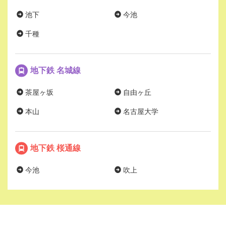
池下
今池
千種
地下鉄 名城線
茶屋ヶ坂
自由ヶ丘
本山
名古屋大学
地下鉄 桜通線
今池
吹上