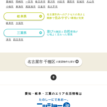
豊橋市
岡崎市
一宮市
春日井市
豊川市
刈谷市
豊田市
安城市
犬山市
小牧市
東海市
尾張旭市
日進市
長久手市
名古屋市内へのアクセスの良さと
岐阜県
住みやすい
閑静で
環境が充実
岐阜市
大垣市
遊び
自然
の施設と
環境が
三重県
心地よく交わった環境
津市
四日市市
名古屋市 千種区
の賃貸物件を探す
愛知・岐阜・三重のエリア生活情報は