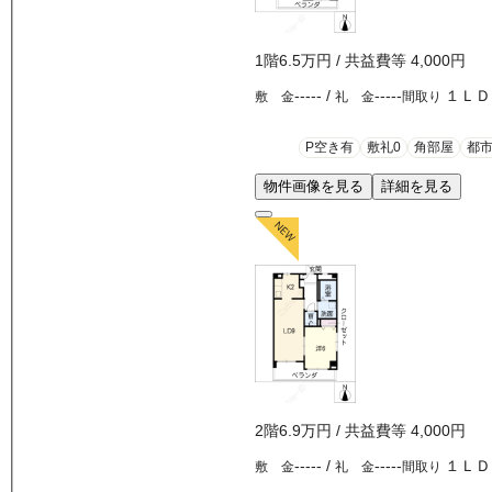
1
階
6.5万
円
/ 共益費等
4,000円
-----
/
-----
１ＬＤ
敷 金
礼 金
間取り
P空き有
敷礼0
角部屋
都
物件画像を見る
詳細を見る
2
階
6.9万
円
/ 共益費等
4,000円
-----
/
-----
１ＬＤ
敷 金
礼 金
間取り