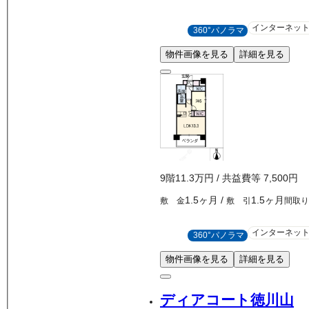
インターネッ
360°パノラマ
物件画像を見る
詳細を見る
9
階
11.3万
円
/ 共益費等
7,500円
1.5ヶ月
/
1.5ヶ月
敷 金
敷 引
間取
インターネッ
360°パノラマ
物件画像を見る
詳細を見る
ディアコート徳川山