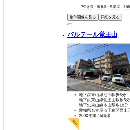
P空き有
敷礼0
角部屋
都
物件画像を見る
詳細を見る
パルテール覚王山
地下鉄東山線池下駅歩6分
地下鉄東山線覚王山駅歩5分
地下鉄東山線本山駅歩18分
愛知県名古屋市千種区西山
2000年築
/ 5階建