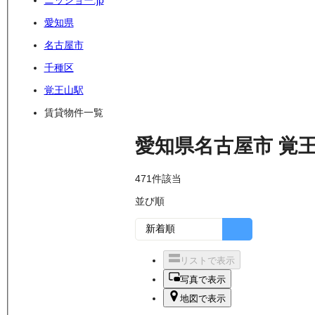
ニッショー.jp
愛知県
名古屋市
千種区
覚王山駅
賃貸物件一覧
愛知県名古屋市
覚
471
件該当
並び順
リストで表示
写真で表示
地図で表示