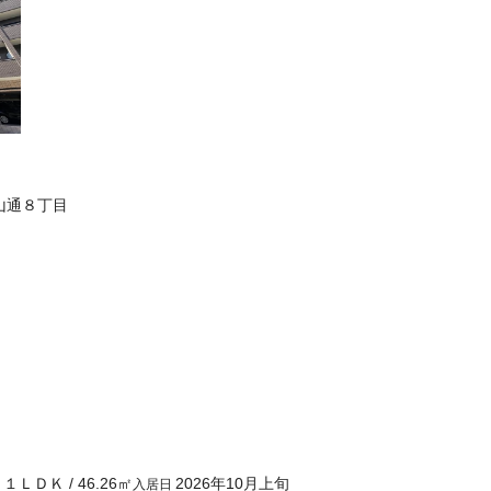
山通８丁目
１ＬＤＫ
/
46.26
㎡
2026年10月上旬
り
入居日