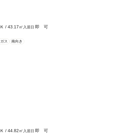
Ｋ
/
43.17
㎡
即 可
入居日
市ガス
南向き
Ｋ
/
44.82
㎡
即 可
入居日