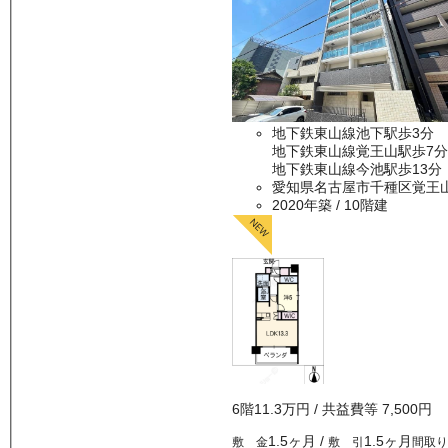
地下鉄東山線池下駅歩3分
地下鉄東山線覚王山駅歩7分
地下鉄東山線今池駅歩13分
愛知県名古屋市千種区覚王
2020年築
/ 10階建
6
階
11.3万
円
/ 共益費等
7,500円
1.5ヶ月
/
1.5ヶ月
敷 金
敷 引
間取