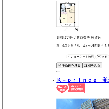
3
階
8.7万
円
/ 共益費等
家賃込
2ヶ月
/
2ヶ月
１
敷 金
礼 金
間取り
インターネット無料
P空き有
物件画像を見る
詳細を見る
Ｋ－ｐｒｉｎｃｅ 覚