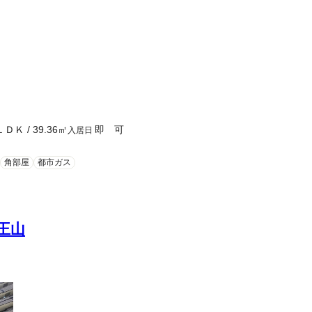
ＬＤＫ
/
39.36
㎡
即 可
入居日
角部屋
都市ガス
王山