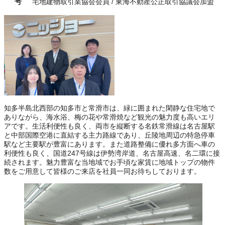
号
宅地建物取引業協会会員 / 東海不動産公正取引協議会加盟
知多半島北西部の知多市と常滑市は、緑に囲まれた閑静な住宅地で
ありながら、海水浴、梅の花や常滑焼など観光の魅力度も高いエリ
アです。生活利便性も良く、両市を縦断する名鉄常滑線は名古屋駅
と中部国際空港に直結する主力路線であり、丘陵地周辺の特急停車
駅など主要駅が豊富にあります。また道路整備に優れ多方面へ車の
利便性も良く、国道247号線は伊勢湾岸道、名古屋高速、名二環に接
続されます。魅力豊富な当地域でお手頃な家賃に地域トップの物件
数をご用意して皆様のご来店を社員一同お待ちしております。