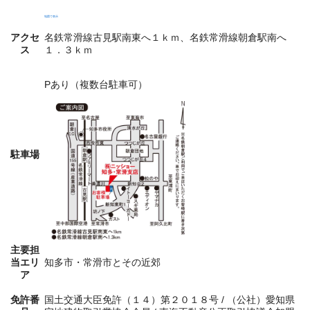
地図で表示
アクセ
名鉄常滑線古見駅南東へ１ｋｍ、名鉄常滑線朝倉駅南へ
ス
１．３ｋｍ
Pあり（複数台駐車可）
駐車場
主要担
当エリ
知多市・常滑市とその近郊
ア
免許番
国土交通大臣免許（１４）第２０１８号 / （公社）愛知県