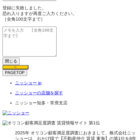
登録に失敗しました。
恐れ入りますが再度ご入力ください。
［全角100文字まで］
閉じる
保存
PAGETOP
ニッショー.jp
ニッショーの店舗を探す
ニッショー知多・常滑支店
2025年 オリコン顧客満足度調査におきまして、株式会社ニッ
ショーは、おかげ様で【不動産仲介 賃貸 東海】の第1位を8年