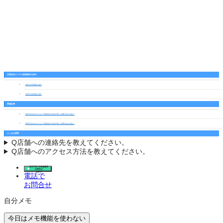
主要担当エリアの賃貸物件を探す
知多市の賃貸物件を探す
常滑市の賃貸物件を探す
関連記事
知多市の住みやすさとは？不動産会社の社員に聞いた実際の住み心地は？
常滑市の住みやすさとは？不動産会社の社員に聞いた実際の住み心地は？
よくある質問
Q
店舗への連絡先を教えてください。
Q
店舗へのアクセス方法を教えてください。
見学予約･空室確認等
お問合せ
(無料)
電話で
お問合せ
自分メモ
今日はメモ機能を使わない