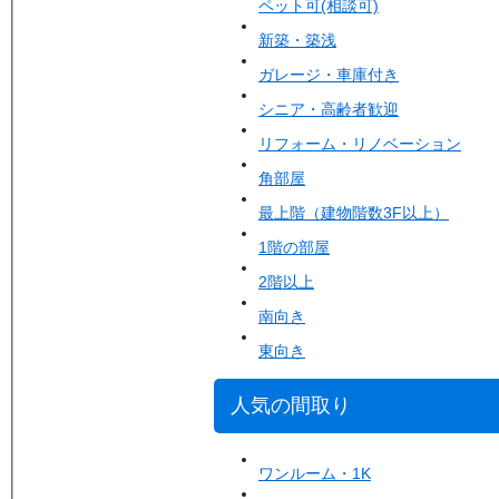
ペット可(相談可)
新築・築浅
ガレージ・車庫付き
シニア・高齢者歓迎
リフォーム・リノベーション
角部屋
最上階（建物階数3F以上）
1階の部屋
2階以上
南向き
東向き
人気の間取り
ワンルーム・1K