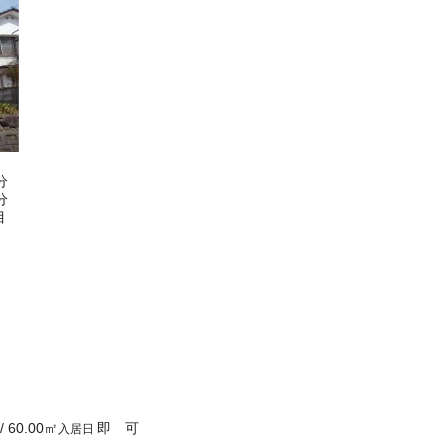
分
分
目
/
60.00
㎡
即 可
入居日