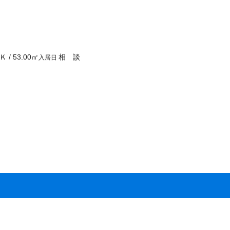
Ｋ
/
53.00
㎡
相 談
入居日