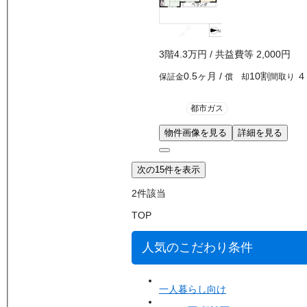
3
階
4.3万
円
/ 共益費等
2,000円
0.5ヶ月
/
10割
４
保証金
償 却
間取り
都市ガス
物件画像を見る
詳細を見る
次の15件を表示
2
件該当
TOP
人気のこだわり条件
一人暮らし向け