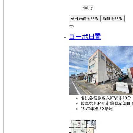
南向き
物件画像を見る
詳細を見る
コーポ日置
名鉄各務原線六軒駅歩10分
岐阜県各務原市蘇原希望町
1970年築
/ 3階建