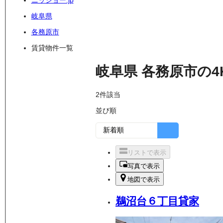
ニッショー.jp
岐阜県
各務原市
賃貸物件一覧
岐阜県
各務原市
の
4
2
件該当
並び順
リストで表示
写真で表示
地図で表示
鵜沼台６丁目貸家