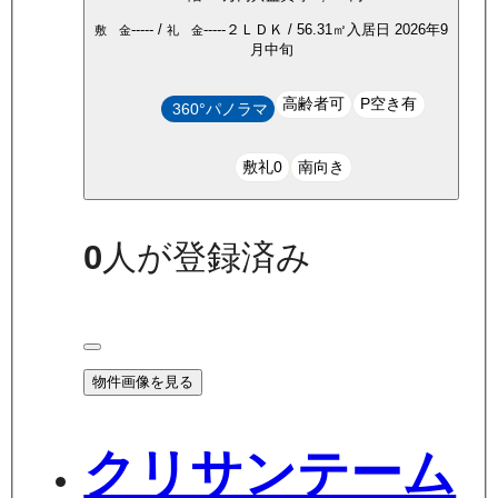
-----
/
-----
２ＬＤＫ
/
56.31
㎡
入居日
2026年9
敷 金
礼 金
月中旬
高齢者可
P空き有
360°パノラマ
敷礼0
南向き
0
人が登録済み
物件画像を見る
クリサンテーム