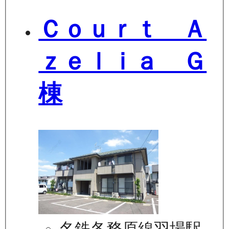
Ｃｏｕｒｔ Ａ
ｚｅｌｉａ Ｇ
棟
名鉄各務原線羽場駅