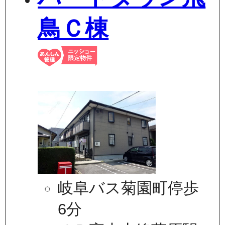
鳥Ｃ棟
岐阜バス菊園町停歩
6分