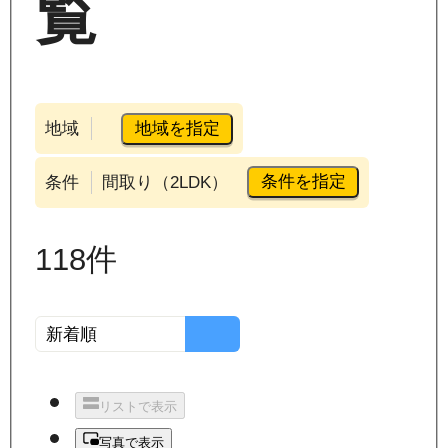
覧
地域を指定
地域
条件を指定
条件
間取り（2LDK）
118
件
リストで表示
写真で表示