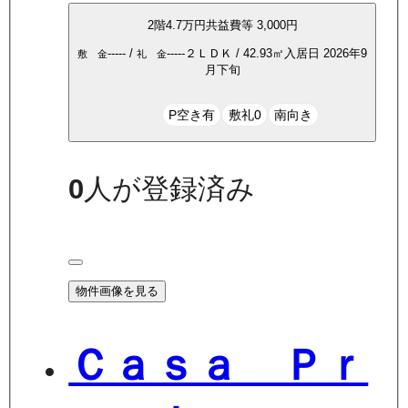
2
階
4.7万
円
共益費等
3,000円
-----
/
-----
２ＬＤＫ
/
42.93
㎡
入居日
2026年9
敷 金
礼 金
月下旬
P空き有
敷礼0
南向き
0
人が登録済み
物件画像を見る
Ｃａｓａ Ｐｒ