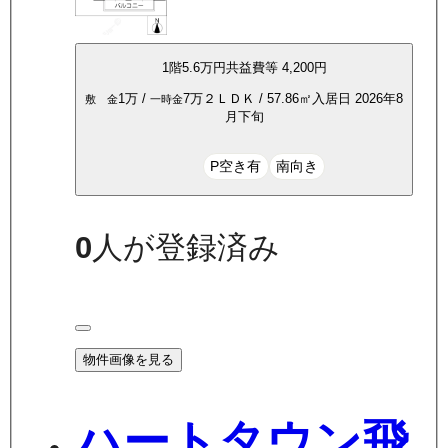
1
階
5.6万
円
共益費等
4,200円
1万
/
7万
２ＬＤＫ
/
57.86
㎡
入居日
2026年8
敷 金
一時金
月下旬
P空き有
南向き
0
人が登録済み
物件画像を見る
ハートタウン飛