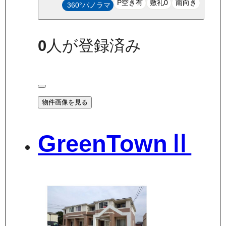
P空き有
敷礼0
南向き
360°パノラマ
0
人が登録済み
物件画像を見る
GreenTownⅡ