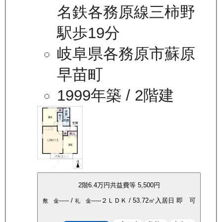
名鉄各務原線三柿野
駅歩19分
岐阜県各務原市蘇原
早苗町
1999年築
/ 2階建
2
階
6.4万
円
共益費等
5,500円
-----
/
-----
２ＬＤＫ
/
53.72
㎡
入居日
即 可
敷 金
礼 金