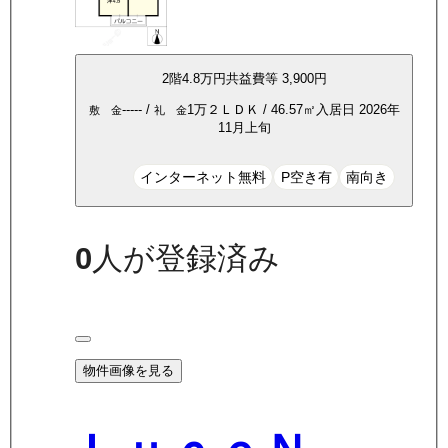
2
階
4.8万
円
共益費等
3,900円
-----
/
1万
２ＬＤＫ
/
46.57
㎡
入居日
2026年
敷 金
礼 金
11月上旬
インターネット無料
P空き有
南向き
0
人が登録済み
物件画像を見る