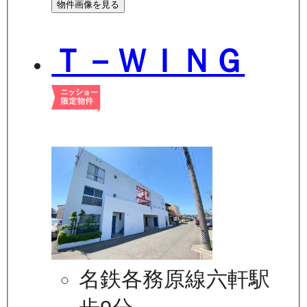
物件画像を見る
Ｔ－ＷＩＮＧ
名鉄各務原線六軒駅