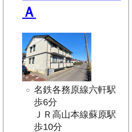
Ａ
名鉄各務原線六軒駅
歩6分
ＪＲ高山本線蘇原駅
歩10分