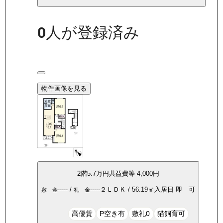
0
人が登録済み
物件画像を見る
2
階
5.7万
円
共益費等
4,000円
-----
/
-----
２ＬＤＫ
/
56.19
㎡
入居日
即 可
敷 金
礼 金
高優賃
P空き有
敷礼0
猫飼育可