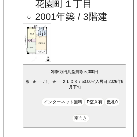
花園町１丁目
2001年築
/ 3階建
3
階
6万
円
共益費等
5,000円
-----
/
-----
２ＬＤＫ
/
50.00
㎡
入居日
2026年9
敷 金
礼 金
月下旬
インターネット無料
P空き有
敷礼0
南向き