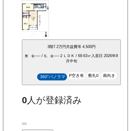
3
階
7.2万
円
共益費等
4,500円
-----
/
-----
２ＬＤＫ
/
69.63
㎡
入居日
2026年9
敷 金
礼 金
月中旬
P空き有
敷礼0
南向き
360°パノラマ
0
人が登録済み