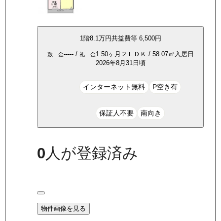
1
階
8.1万
円
共益費等
6,500円
-----
/
1.50ヶ月
２ＬＤＫ
/
58.07
㎡
入居日
敷 金
礼 金
2026年8月31日頃
インターネット無料
P空き有
保証人不要
南向き
0
人が登録済み
物件画像を見る