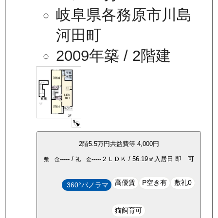
岐阜県各務原市川島
河田町
2009年築
/ 2階建
2
階
5.5万
円
共益費等
4,000円
-----
/
-----
２ＬＤＫ
/
56.19
㎡
入居日
即 可
敷 金
礼 金
高優賃
P空き有
敷礼0
360°パノラマ
猫飼育可