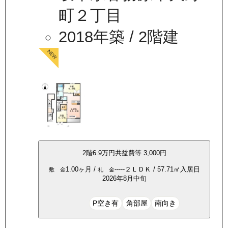
町２丁目
2018年築
/ 2階建
2
階
6.9万
円
共益費等
3,000円
1.00ヶ月
/
-----
２ＬＤＫ
/
57.71
㎡
入居日
敷 金
礼 金
2026年8月中旬
P空き有
角部屋
南向き