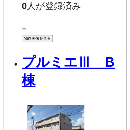
0
人が登録済み
物件画像を見る
プルミエⅢ B
棟