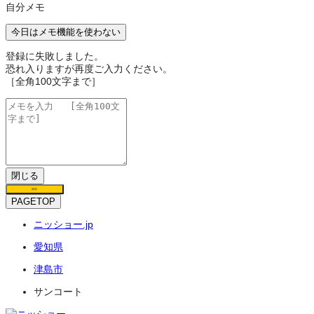
自分メモ
今日はメモ機能を使わない
登録に失敗しました。
恐れ入りますが再度ご入力ください。
［全角100文字まで］
閉じる
保存
PAGETOP
ニッショー.jp
愛知県
津島市
サンコート