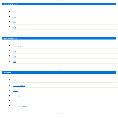
もっと見る
津島駅の物件を間取りから探す
ワンルーム・1K
1LDK
2LDK
3LDK
もっと見る
藤浪駅の物件を間取りから探す
ワンルーム・1K
1LDK
2LDK
3LDK
もっと見る
周辺の物件情報
喜楽Ａ・Ｂ
セジュール HODA Ⅱ
パティオ
ラビナス埋田
Ｒｅｉｎｈｅｉｔ
ＶＩＮＴＡＧＥ ＣＯＵＲＴ
もっと見る