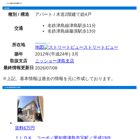
こちらの物件は現在満室です。
物件情報
種別 / 構造
アパート / 木造2階建て総4戸
名鉄津島線津島駅歩11分
交通
名鉄津島線藤浪駅歩13分
所在地
愛知県津島市柳原町５丁目
地図
ストリートビュー
築年
2012年(平成24年) 3月
取扱支店
ニッショー津島支店
最終情報更新日
2026/07/08
※上記、基本情報は過去の情報を元に作成しております。
その他の愛知県津島市の物件
賃料
6万円
１ＬＤＫ コーポ／愛知県津島市宝町／平成19/9