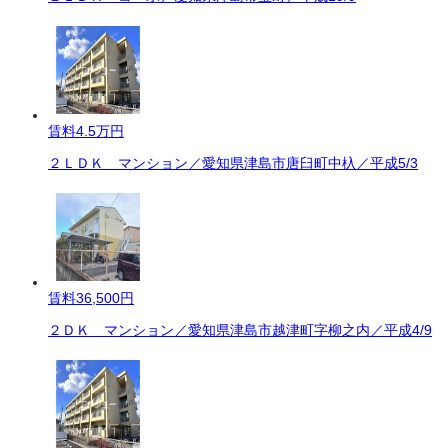
賃料
4.5万円
２ＬＤＫ マンション／愛知県津島市唐臼町中杁／平成5/3
賃料
36,500円
２ＤＫ マンション／愛知県津島市越津町字柳之内／平成4/9