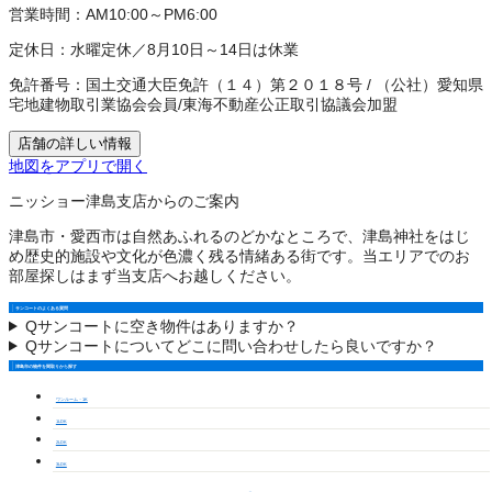
営業時間：
AM10:00～PM6:00
定休日：
水曜定休／8月10日～14日は休業
免許番号：
国土交通大臣免許（１４）第２０１８号
/
（公社）愛知県
宅地建物取引業協会会員
/
東海不動産公正取引協議会加盟
店舗の詳しい情報
地図をアプリで開く
ニッショー津島支店からのご案内
津島市・愛西市は自然あふれるのどかなところで、津島神社をはじ
め歴史的施設や文化が色濃く残る情緒ある街です。当エリアでのお
部屋探しはまず当支店へお越しください。
サンコートのよくある質問
Q
サンコートに空き物件はありますか？
Q
サンコートについてどこに問い合わせしたら良いですか？
津島市の物件を間取りから探す
ワンルーム・1K
1LDK
2LDK
3LDK