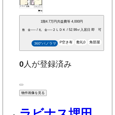
1
階
4.7万
円
共益費等
4,000円
-----
/
-----
２ＬＤＫ
/
52.99
㎡
入居日
即 可
敷 金
礼 金
P空き有
敷礼0
角部屋
360°パノラマ
0
人が登録済み
物件画像を見る
ラビナス埋田