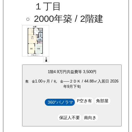
１丁目
2000年築
/ 2階建
1
階
4.9万
円
共益費等
3,500円
1.00ヶ月
/
-----
２ＤＫ
/
44.88
㎡
入居日
2026
敷 金
礼 金
年9月下旬
P空き有
角部屋
360°パノラマ
保証人不要
南向き