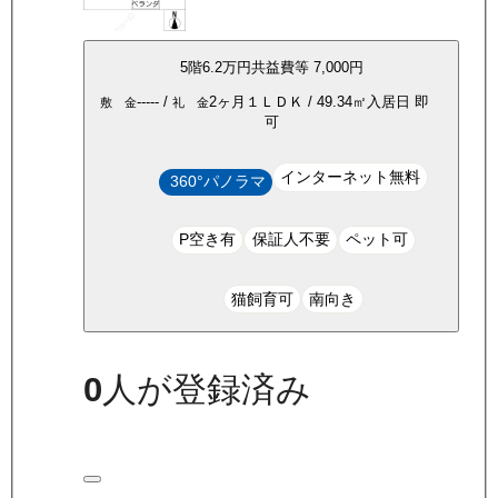
5
階
6.2万
円
共益費等
7,000円
-----
/
2ヶ月
１ＬＤＫ
/
49.34
㎡
入居日
即
敷 金
礼 金
可
インターネット無料
360°パノラマ
P空き有
保証人不要
ペット可
猫飼育可
南向き
0
人が登録済み