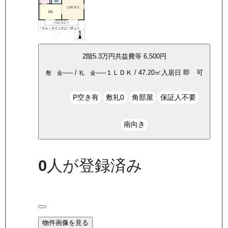
2
階
5.3万
円
共益費等
6,500円
-----
/
-----
１ＬＤＫ
/
47.20
㎡
入居日
即 可
敷 金
礼 金
P空き有
敷礼0
角部屋
保証人不要
南向き
0
人が登録済み
物件画像を見る