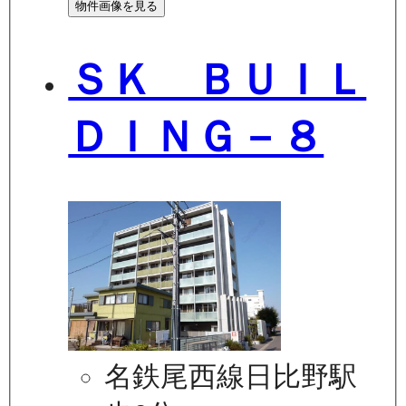
物件画像を見る
ＳＫ ＢＵＩＬ
ＤＩＮＧ－８
名鉄尾西線日比野駅