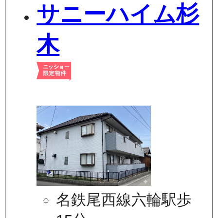
サニーハイム杉
木
名鉄尾西線六輪駅歩