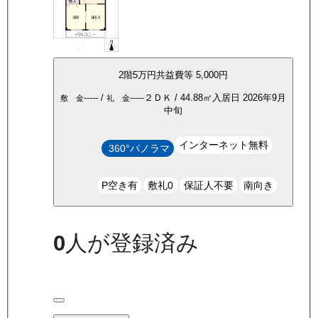
2
階
5万
円
共益費等
5,000円
-----
/
-----
２ＤＫ
/
44.88
㎡
入居日
2026年9月
敷 金
礼 金
中旬
インターネット無料
360°パノラマ
P空き有
敷礼0
保証人不要
南向き
0
人が登録済み