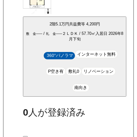
2
階
5.1万
円
共益費等
4,200円
-----
/
-----
２ＬＤＫ
/
57.70
㎡
入居日
2026年8
敷 金
礼 金
月下旬
インターネット無料
360°パノラマ
P空き有
敷礼0
リノベーション
南向き
0
人が登録済み