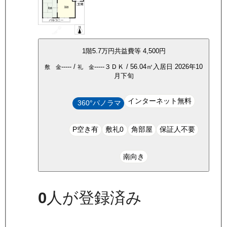
1
階
5.7万
円
共益費等
4,500円
-----
/
-----
３ＤＫ
/
56.04
㎡
入居日
2026年10
敷 金
礼 金
月下旬
インターネット無料
360°パノラマ
P空き有
敷礼0
角部屋
保証人不要
南向き
0
人が登録済み