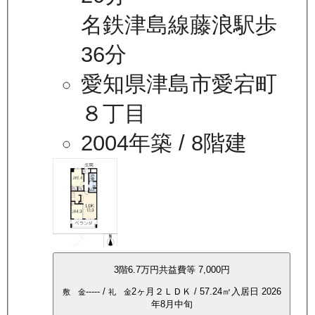
名鉄津島線藤浪駅歩
36分
愛知県津島市愛宕町
８丁目
2004年築
/ 8階建
3
階
6.7万
円
共益費等
7,000円
-----
/
2ヶ月
２ＬＤＫ
/
57.24
㎡
入居日
2026
敷 金
礼 金
年8月中旬