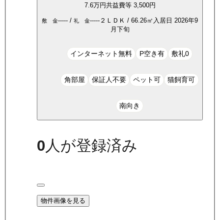
7.6万
円
共益費等
3,500円
-----
/
-----
２ＬＤＫ
/
66.26
㎡
入居日
2026年9
敷 金
礼 金
月下旬
インターネット無料
P空き有
敷礼0
角部屋
保証人不要
ペット可
猫飼育可
南向き
0
人が登録済み
物件画像を見る