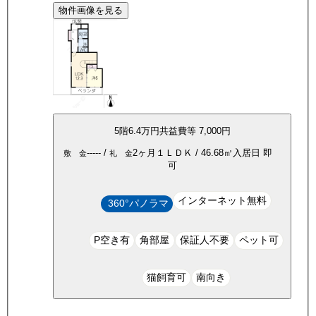
物件画像を見る
5
階
6.4万
円
共益費等
7,000円
-----
/
2ヶ月
１ＬＤＫ
/
46.68
㎡
入居日
即
敷 金
礼 金
可
インターネット無料
360°パノラマ
P空き有
角部屋
保証人不要
ペット可
猫飼育可
南向き