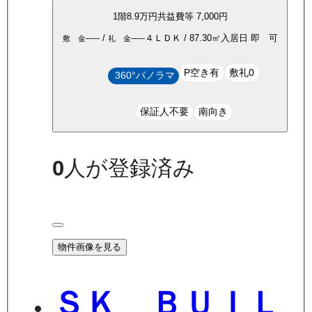
1
階
8.9万
円
共益費等
7,000円
-----
/
-----
４ＬＤＫ
/
87.30
㎡
入居日
即 可
敷 金
礼 金
P空き有
敷礼0
360°パノラマ
保証人不要
南向き
0
人が登録済み
物件画像を見る
ＳＫ ＢＵＩＬ