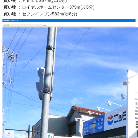
買い物
：
ＦＥＥＬ957m(歩12分)
買い物
：
ロイヤルホームセンター379m(歩5分)
買い物
：
セブンイレブン582m(歩8分)
物件番号・取り扱い支店
物件番号
3200874