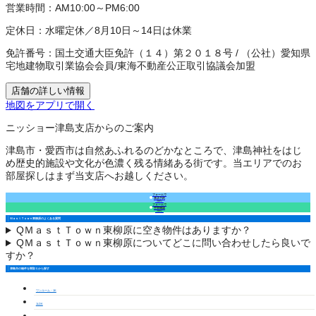
営業時間：
AM10:00～PM6:00
定休日：
水曜定休／8月10日～14日は休業
免許番号：
国土交通大臣免許（１４）第２０１８号
/
（公社）愛知県
宅地建物取引業協会会員
/
東海不動産公正取引協議会加盟
店舗の詳しい情報
地図をアプリで開く
ニッショー津島支店からのご案内
津島市・愛西市は自然あふれるのどかなところで、津島神社をはじ
め歴史的施設や文化が色濃く残る情緒ある街です。当エリアでのお
部屋探しはまず当支店へお越しください。
フォームで
来店予約
（無料）
フォームで
空室確認
（無料）
ＭａｓｔＴｏｗｎ東柳原のよくある質問
Q
ＭａｓｔＴｏｗｎ東柳原に空き物件はありますか？
Q
ＭａｓｔＴｏｗｎ東柳原についてどこに問い合わせしたら良いで
すか？
津島市の物件を間取りから探す
ワンルーム・1K
1LDK