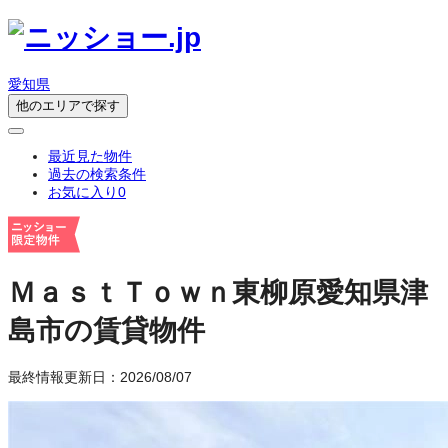
愛知県
他のエリアで探す
最近見た物件
過去の検索条件
お気に入り
0
ＭａｓｔＴｏｗｎ東柳原
愛知県津
島市の賃貸物件
最終情報更新日：2026/08/07