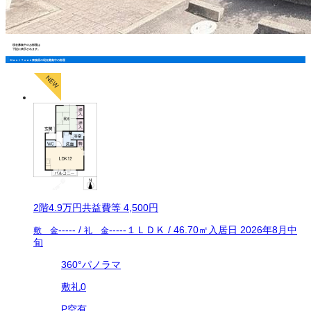
現在募集中のお部屋は
下記に表示されます。
ＭａｓｔＴｏｗｎ東柳原の現在募集中の部屋
2
階
4.9万
円
共益費等
4,500円
-----
/
-----
１ＬＤＫ
/
46.70
㎡
入居日
2026年8月中
敷 金
礼 金
旬
360°パノラマ
敷礼0
P空有