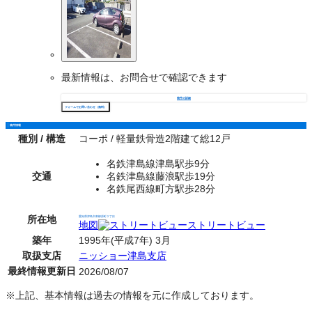
最新情報は、お問合せで確認できます
物件の詳細
フォームでお問い合わせ（無料）
物件情報
種別 / 構造
コーポ / 軽量鉄骨造2階建て総12戸
名鉄津島線津島駅歩9分
交通
名鉄津島線藤浪駅歩19分
名鉄尾西線町方駅歩28分
所在地
愛知県津島市東柳原町２丁目
地図
ストリートビュー
築年
1995年(平成7年) 3月
取扱支店
ニッショー津島支店
最終情報更新日
2026/08/07
※上記、基本情報は過去の情報を元に作成しております。