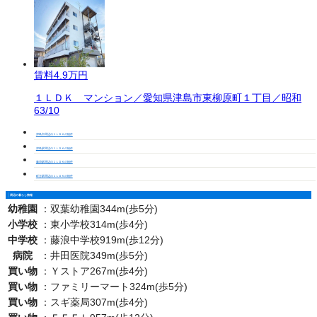
賃料
4.9万円
１ＬＤＫ マンション／愛知県津島市東柳原町１丁目／昭和
63/10
津島市周辺の１ＬＤＫの物件
津島駅周辺の１ＬＤＫの物件
藤浪駅周辺の１ＬＤＫの物件
町方駅周辺の１ＬＤＫの物件
周辺の暮らし情報
幼稚園
：
双葉幼稚園344m(歩5分)
小学校
：
東小学校314m(歩4分)
中学校
：
藤浪中学校919m(歩12分)
病院
：
井田医院349m(歩5分)
買い物
：
Ｙストア267m(歩4分)
買い物
：
ファミリーマート324m(歩5分)
買い物
：
スギ薬局307m(歩4分)