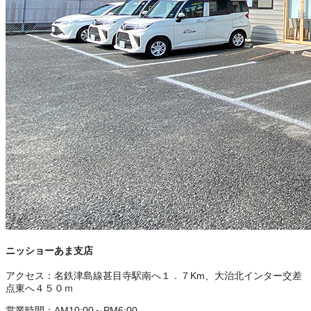
ニッショーあま支店
アクセス：
名鉄津島線甚目寺駅南へ１．７Km、大治北インター交差
点東へ４５０ｍ
営業時間：
AM10:00～PM6:00