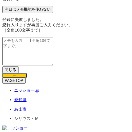
今日はメモ機能を使わない
登録に失敗しました。
恐れ入りますが再度ご入力ください。
［全角100文字まで］
閉じる
保存
PAGETOP
ニッショー.jp
愛知県
あま市
シリウス・Ｍ