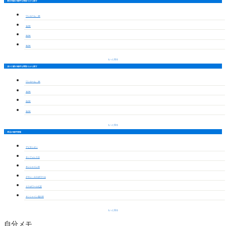
甚目寺駅の物件を間取りから探す
ワンルーム・1K
1LDK
2LDK
3LDK
もっと見る
須ケ口駅の物件を間取りから探す
ワンルーム・1K
1LDK
2LDK
3LDK
もっと見る
周辺の物件情報
アビタシオン
サンフォレスタ
サンシャインⅢ
グラン・エスポワール
エスポワール七宝
サンシャイン花の木
もっと見る
自分メモ