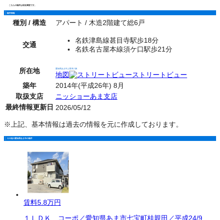
こちらの物件は現在満室です。
物件情報
種別 / 構造
アパート / 木造2階建て総6戸
名鉄津島線甚目寺駅歩18分
交通
名鉄名古屋本線須ケ口駅歩21分
所在地
愛知県あま市上萱津八剱
地図
ストリートビュー
築年
2014年(平成26年) 8月
取扱支店
ニッショーあま支店
最終情報更新日
2026/05/12
※上記、基本情報は過去の情報を元に作成しております。
その他の愛知県あま市の物件
賃料
5.8万円
１ＬＤＫ コーポ／愛知県あま市七宝町桂親田／平成24/9