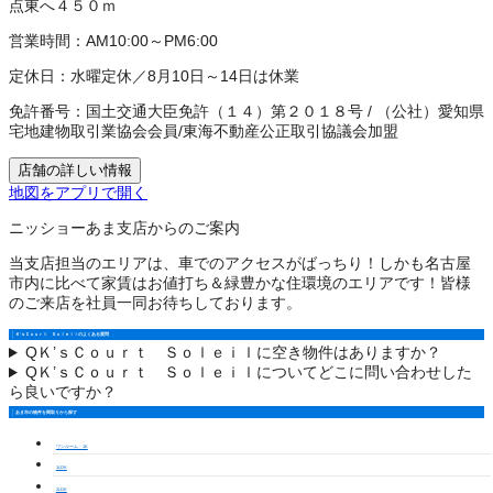
点東へ４５０ｍ
営業時間：
AM10:00～PM6:00
定休日：
水曜定休／8月10日～14日は休業
免許番号：
国土交通大臣免許（１４）第２０１８号
/
（公社）愛知県
宅地建物取引業協会会員
/
東海不動産公正取引協議会加盟
店舗の詳しい情報
地図をアプリで開く
ニッショーあま支店からのご案内
当支店担当のエリアは、車でのアクセスがばっちり！しかも名古屋
市内に比べて家賃はお値打ち＆緑豊かな住環境のエリアです！皆様
のご来店を社員一同お待ちしております。
Ｋ’ｓＣｏｕｒｔ Ｓｏｌｅｉｌのよくある質問
Q
Ｋ’ｓＣｏｕｒｔ Ｓｏｌｅｉｌに空き物件はありますか？
Q
Ｋ’ｓＣｏｕｒｔ Ｓｏｌｅｉｌについてどこに問い合わせした
ら良いですか？
あま市の物件を間取りから探す
ワンルーム・1K
1LDK
2LDK