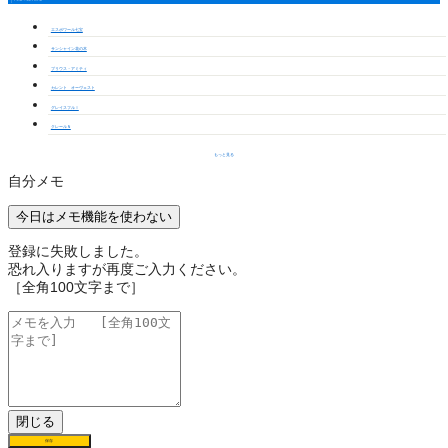
エスポワール七宝
サンシャイン花の木
プリウス・アミティ
カレント オーヴェスト
グレイスフルⅠ
クレールＮ
もっと見る
自分メモ
今日はメモ機能を使わない
登録に失敗しました。
恐れ入りますが再度ご入力ください。
［全角100文字まで］
閉じる
保存