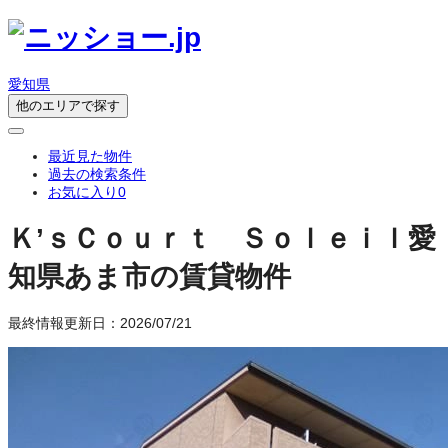
愛知県
他のエリアで探す
最近見た物件
過去の検索条件
お気に入り
0
Ｋ’ｓＣｏｕｒｔ Ｓｏｌｅｉｌ
愛
知県あま市の賃貸物件
最終情報更新日：2026/07/21