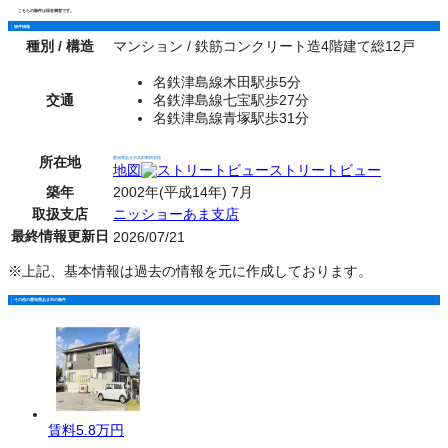
こちらの物件は現在満室です。
物件情報
種別 / 構造
マンション / 鉄筋コンクリート造4階建て総12戸
名鉄津島線木田駅歩5分
交通
名鉄津島線七宝駅歩27分
名鉄津島線青塚駅歩31分
所在地
愛知県あま市木田東阿弥陀
地図
ストリートビュー
築年
2002年(平成14年) 7月
取扱支店
ニッショーあま支店
最終情報更新日
2026/07/21
※上記、基本情報は過去の情報を元に作成しております。
その他の愛知県あま市の物件
賃料
5.8万円