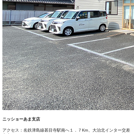
ニッショーあま支店
アクセス：
名鉄津島線甚目寺駅南へ１．７Km、大治北インター交差