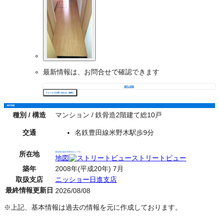
最新情報は、お問合せで確認できます
物件の詳細
フォームでお問い合わせ（無料）
物件情報
種別 / 構造
マンション / 鉄骨造2階建て総10戸
交通
名鉄豊田線米野木駅歩9分
所在地
愛知県日進市米野木台２丁目
地図
ストリートビュー
築年
2008年(平成20年) 7月
取扱支店
ニッショー日進支店
最終情報更新日
2026/08/08
※上記、基本情報は過去の情報を元に作成しております。