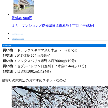
賃料
45,900円
１Ｒ マンション／愛知県日進市赤池５丁目／平成2/4
日進市周辺の１Ｋの物件
米野木駅周辺の１Ｋの物件
周辺の暮らし情報
買い物
：
ドラッグスギヤマ米野木店323m(歩5分)
他交通
：
米野木駅604m(歩8分)
買い物
：
マックスバリュ米野木店760m(歩10分)
買い物
：
セブンイレブン日進梨子ノ木店854m(歩11分)
他交通
：
日進駅1881m(歩24分)
最寄りの駅周辺のおすすめスポットなのだ