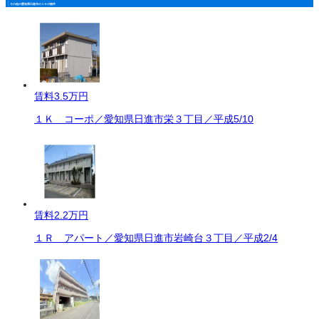
その他の愛知県日進市の１Ｋの物件
賃料
3.5万円
１Ｋ コーポ／愛知県日進市栄３丁目／平成5/10
賃料
2.2万円
１Ｒ アパート／愛知県日進市岩崎台３丁目／平成2/4