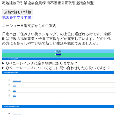
宅地建物取引業協会会員
/
東海不動産公正取引協議会加盟
店舗の詳しい情報
地図をアプリで開く
ニッショー日進支店からのご案内
日進市は「住みよい街ランキング」の上位に選ばれる街です。東郷
町は行政の福祉事業・子育て支援などが充実しています。どの世代
の方にも暮らしやすい街で新しい生活を始めてみませんか。
フォームで
来店予約
（無料）
フォームで
空室確認
（無料）
ペニーレインＡのよくある質問
Q
ペニーレインＡに空き物件はありますか？
Q
ペニーレインＡについてどこに問い合わせしたら良いですか？
日進市の物件を間取りから探す
ワンルーム・1K
1LDK
2LDK
3LDK
もっと見る
米野木駅の物件を間取りから探す
ワンルーム・1K