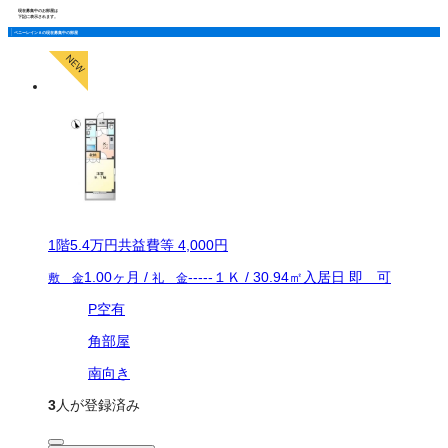
現在募集中のお部屋は
下記に表示されます。
ペニーレインＡの現在募集中の部屋
1
階
5.4万
円
共益費等
4,000円
1.00ヶ月
/
-----
１Ｋ
/
30.94
㎡
入居日
即 可
敷 金
礼 金
P空有
角部屋
南向き
3
人が登録済み