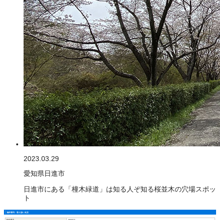
2023.03.29
愛知県日進市
日進市にある「橦木緑道」は知る人ぞ知る桜並木の穴場スポッ
ト
物件番号・取り扱い支店
物件番号
6650523