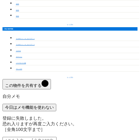
1LDK
2LDK
3LDK
もっと見る
周辺の物件情報
ＣＡＭＥＬＬｉＡ（カメリア）１
ＣＡＭＥＬＬｉＡ（カメリア）２
コスモⅡ
ラマージュ
パークサイド小池
プレシオサ
もっと見る
この物件を共有する
自分メモ
今日はメモ機能を使わない
登録に失敗しました。
恐れ入りますが再度ご入力ください。
［全角100文字まで］