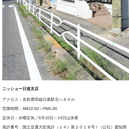
ニッショー日進支店
アクセス：
名鉄豊田線日進駅北へ８０ｍ
営業時間：
AM10:00～PM6:00
定休日：
水曜定休／8月10日～14日は休業
免許番号：
国土交通大臣免許（１４）第２０１８号
/
（公社）愛知県