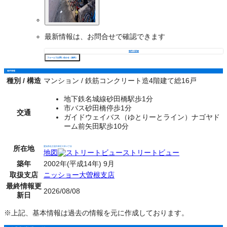
最新情報は、お問合せで確認できます
物件の詳細
フォームでお問い合わせ（無料）
物件情報
種別 / 構造
マンション / 鉄筋コンクリート造4階建て総16戸
地下鉄名城線砂田橋駅歩1分
市バス砂田橋停歩1分
交通
ガイドウェイバス（ゆとりーとライン）ナゴヤド
ーム前矢田駅歩10分
所在地
愛知県名古屋市東区大幸４丁目
地図
ストリートビュー
築年
2002年(平成14年) 9月
取扱支店
ニッショー大曽根支店
最終情報更
2026/08/08
新日
※上記、基本情報は過去の情報を元に作成しております。