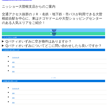
ニッショー大曽根支店からのご案内
交通アクセス抜群のＪＲ・名鉄・地下鉄・市バスが利用できる大曽
根総合駅を中心に、東はナゴヤドームや大型ショッピングセンター
のある人気エリアをご紹介！
フォームで
来店予約
（無料）
フォームで
空室確認
（無料）
パティオいずみのよくある質問
Q
パティオいずみに空き物件はありますか？
Q
パティオいずみについてどこに問い合わせしたら良いですか？
名古屋市東区の物件を間取りから探す
ワンルーム・1K
1LDK
2LDK
3LDK
もっと見る
砂田橋駅の物件を間取りから探す
ワンルーム・1K
1LDK
2LDK
3LDK