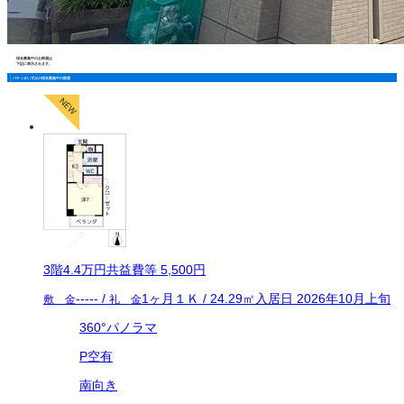
現在募集中のお部屋は
下記に表示されます。
パティオいずみの現在募集中の部屋
3
階
4.4万
円
共益費等
5,500円
-----
/
1ヶ月
１Ｋ
/
24.29
㎡
入居日
2026年10月上旬
敷 金
礼 金
360°パノラマ
P空有
南向き