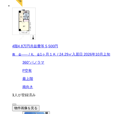
4
階
4.8万
円
共益費等
5,500円
-----
/
1ヶ月
１Ｋ
/
24.29
㎡
入居日
2026年10月上旬
敷 金
礼 金
360°パノラマ
P空有
最上階
南向き
1
人が登録済み
物件画像を見る