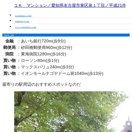
１Ｋ マンション／愛知県名古屋市東区泉１丁目／平成21/8
名古屋市東区周辺の１Ｋの物件
砂田橋駅周辺の１Ｋの物件
ナゴヤドーム前矢田駅周辺の１Ｋの物件
周辺の暮らし情報
金融
：
あいち銀行720m(歩9分)
郵便局
：
砂田橋郵便局960m(歩12分)
病院
：
東海病院1280m(歩16分)
買い物
：
ローソン80m(歩1分)
買い物
：
マックスバリュ240m(歩3分)
買い物
：
イオンモールナゴヤドーム前1040m(歩13分)
最寄りの駅周辺のおすすめスポットなのだ