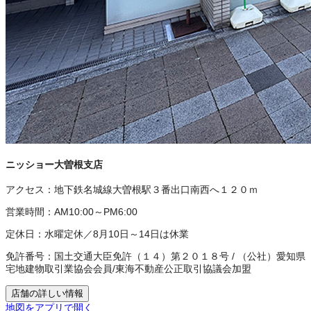
ニッショー大曽根支店
アクセス：
地下鉄名城線大曽根駅３番出口南西へ１２０ｍ
営業時間：
AM10:00～PM6:00
定休日：
水曜定休／8月10日～14日は休業
免許番号：
国土交通大臣免許（１４）第２０１８号
/
（公社）愛知県
宅地建物取引業協会会員
/
東海不動産公正取引協議会加盟
店舗の詳しい情報
地図をアプリで開く