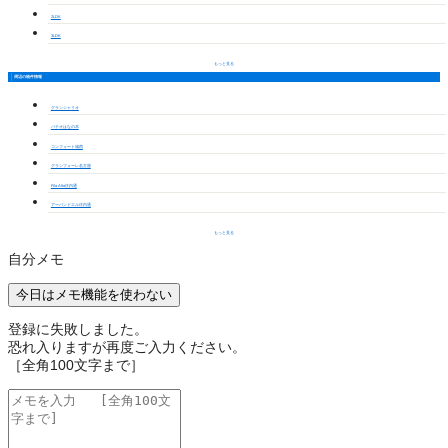
2LDK
3LDK
もっと見る
周辺の物件情報
グランシャリオ
パテオはなの木
コンフォート城西
グランフォーレ名古屋
Fila Alta庄内通
アーバンドエル庄内通
もっと見る
自分メモ
今日はメモ機能を使わない
登録に失敗しました。
恐れ入りますが再度ご入力ください。
［全角100文字まで］