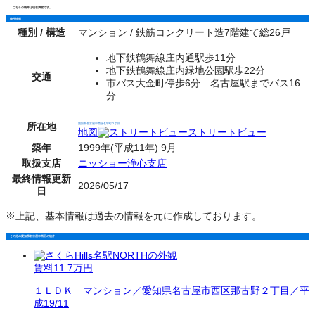
こちらの物件は現在満室です。
物件情報
種別 / 構造
マンション / 鉄筋コンクリート造7階建て総26戸
地下鉄鶴舞線庄内通駅歩11分
地下鉄鶴舞線庄内緑地公園駅歩22分
交通
市バス大金町停歩6分 名古屋駅までバス16
分
所在地
愛知県名古屋市西区名塚町２丁目
地図
ストリートビュー
築年
1999年(平成11年) 9月
取扱支店
ニッショー浄心支店
最終情報更新
2026/05/17
日
※上記、基本情報は過去の情報を元に作成しております。
その他の愛知県名古屋市西区の物件
賃料
11.7万円
１ＬＤＫ マンション／愛知県名古屋市西区那古野２丁目／平
成19/11