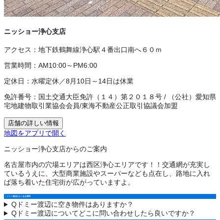
ニッショー浄心支店
アクセス：
地下鉄鶴舞線浄心駅４番出口南へ６０ｍ
営業時間：
AM10:00～PM6:00
定休日：
水曜定休／8月10日～14日は休業
免許番号：
国土交通大臣免許（１４）第２０１８号
/
（公社）愛知県
宅地建物取引業協会会員
/
東海不動産公正取引協議会加盟
店舗の詳しい情報
地図をアプリで開く
ニッショー浄心支店からのご案内
名古屋市内の穴場エリアは西区浄心エリアです！！交通網が充実し
ているうえに、大型商業施設やスーパーなども点在し、路地に入れ
ば落ち着いた住宅街が広がっていますよ。
ドミー渡辺のよくある質問
Q
ドミー渡辺に空き物件はありますか？
Q
ドミー渡辺についてどこに問い合わせしたら良いですか？