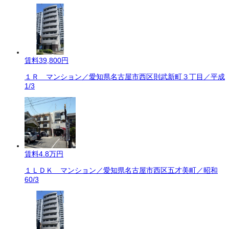
賃料
39,800円
１Ｒ マンション／愛知県名古屋市西区則武新町３丁目／平成
1/3
賃料
4.8万円
１ＬＤＫ マンション／愛知県名古屋市西区五才美町／昭和
60/3