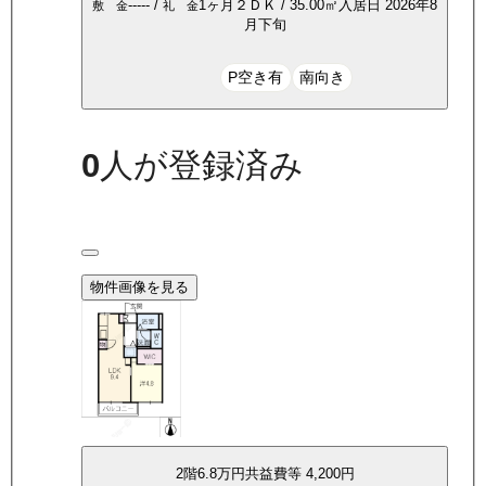
-----
/
1ヶ月
２ＤＫ
/
35.00
㎡
入居日
2026年8
敷 金
礼 金
月下旬
P空き有
南向き
0
人が登録済み
物件画像を見る
2
階
6.8万
円
共益費等
4,200円