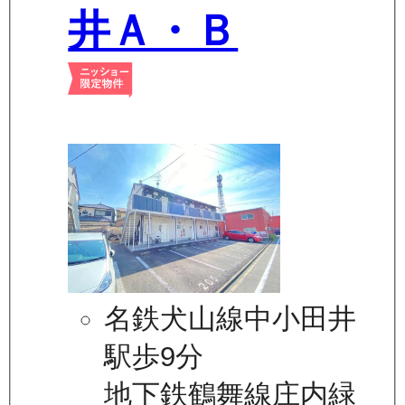
井Ａ・Ｂ
名鉄犬山線中小田井
駅歩9分
地下鉄鶴舞線庄内緑