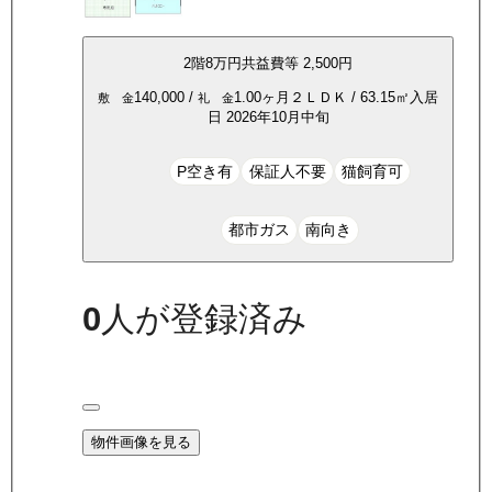
2
階
8万
円
共益費等
2,500円
140,000
/
1.00ヶ月
２ＬＤＫ
/
63.15
㎡
入居
敷 金
礼 金
日
2026年10月中旬
P空き有
保証人不要
猫飼育可
都市ガス
南向き
0
人が登録済み
物件画像を見る