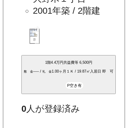
2001年築
/ 2階建
1
階
4.4万
円
共益費等
6,500円
-----
/
1.00ヶ月
１Ｋ
/
19.87
㎡
入居日
即 可
敷 金
礼 金
P空き有
0
人が登録済み