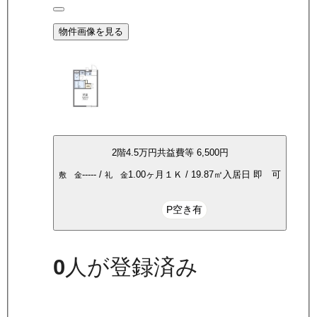
物件画像を見る
2
階
4.5万
円
共益費等
6,500円
-----
/
1.00ヶ月
１Ｋ
/
19.87
㎡
入居日
即 可
敷 金
礼 金
P空き有
0
人が登録済み