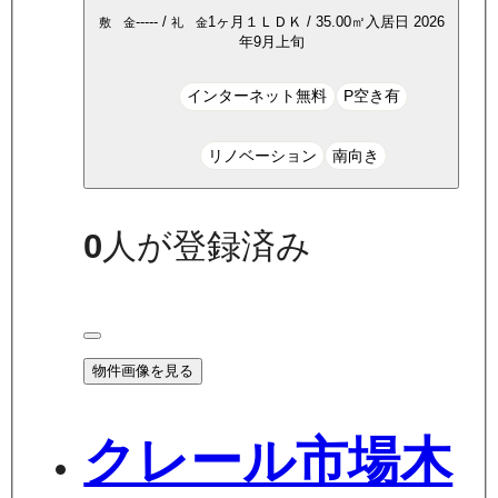
-----
/
1ヶ月
１ＬＤＫ
/
35.00
㎡
入居日
2026
敷 金
礼 金
年9月上旬
インターネット無料
P空き有
リノベーション
南向き
0
人が登録済み
物件画像を見る
クレール市場木