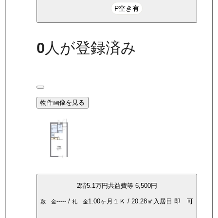
P空き有
0
人が登録済み
物件画像を見る
2
階
5.1万
円
共益費等
6,500円
-----
/
1.00ヶ月
１Ｋ
/
20.28
㎡
入居日
即 可
敷 金
礼 金