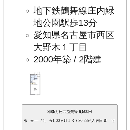
地下鉄鶴舞線庄内緑
地公園駅歩13分
愛知県名古屋市西区
大野木１丁目
2000年築
/ 2階建
2
階
5万
円
共益費等
6,500円
-----
/
1.00ヶ月
１Ｋ
/
20.28
㎡
入居日
即 可
敷 金
礼 金