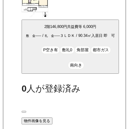
2
階
146,800
円
共益費等
6,000円
-----
/
-----
３ＬＤＫ
/
90.34
㎡
入居日
即 可
敷 金
礼 金
P空き有
敷礼0
角部屋
都市ガス
南向き
0
人が登録済み
物件画像を見る