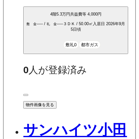
4
階
5.3万
円
共益費等
4,000円
-----
/
-----
３ＤＫ
/
50.00
㎡
入居日
2026年9月
敷 金
礼 金
5日頃
敷礼0
都市ガス
0
人が登録済み
物件画像を見る
サンハイツ小田