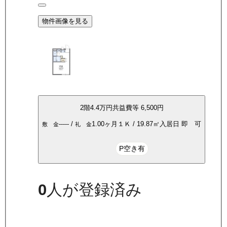
物件画像を見る
2
階
4.4万
円
共益費等
6,500円
-----
/
1.00ヶ月
１Ｋ
/
19.87
㎡
入居日
即 可
敷 金
礼 金
P空き有
0
人が登録済み