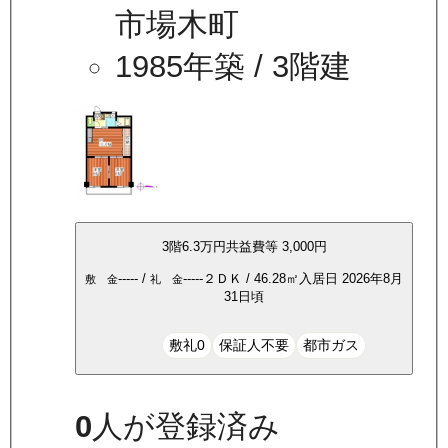
市場木町
1985年築
/ 3階建
3
階
6.3万
円
共益費等
3,000円
-----
/
-----
２ＤＫ
/
46.28
㎡
入居日
2026年8月
敷 金
礼 金
31日頃
敷礼0
保証人不要
都市ガス
0
人が登録済み