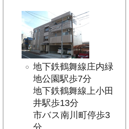
地下鉄鶴舞線庄内緑
地公園駅歩7分
地下鉄鶴舞線上小田
井駅歩13分
市バス南川町停歩3
分