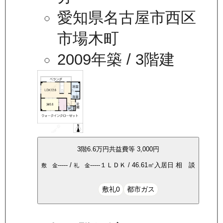
愛知県名古屋市西区
市場木町
2009年築
/ 3階建
3
階
6.6万
円
共益費等
3,000円
-----
/
-----
１ＬＤＫ
/
46.61
㎡
入居日
相 談
敷 金
礼 金
敷礼0
都市ガス