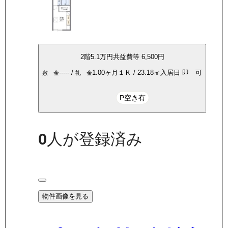
2
階
5.1万
円
共益費等
6,500円
-----
/
1.00ヶ月
１Ｋ
/
23.18
㎡
入居日
即 可
敷 金
礼 金
P空き有
0
人が登録済み
物件画像を見る