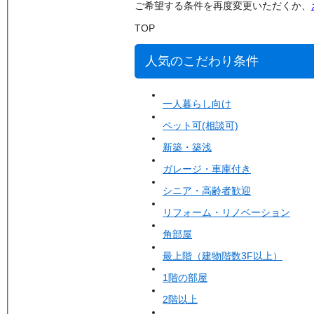
ご希望する条件を再度変更いただくか、
TOP
人気のこだわり条件
一人暮らし向け
ペット可(相談可)
新築・築浅
ガレージ・車庫付き
シニア・高齢者歓迎
リフォーム・リノベーション
角部屋
最上階（建物階数3F以上）
1階の部屋
2階以上