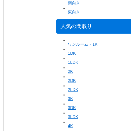
南向き
東向き
人気の間取り
ワンルーム・1K
1DK
1LDK
2K
2DK
2LDK
3K
3DK
3LDK
4K