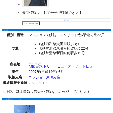
最新情報は、お問合せで確認できます
物件の詳細
フォームでお問い合わせ（無料）
物件情報
種別 / 構造
マンション / 鉄筋コンクリート造6階建て総22戸
名鉄河和線太田川駅歩3分
交通
名鉄常滑線尾張横須賀駅歩22分
名鉄常滑線新日鉄前駅歩19分
所在地
愛知県東海市大田町下浜田
地図
ストリートビュー
築年
2007年(平成19年) 6月
取扱支店
ニッショー東海支店
最終情報更新日
2026/08/10
※上記、基本情報は過去の情報を元に作成しております。
その他の愛知県東海市の１ＬＤＫの物件