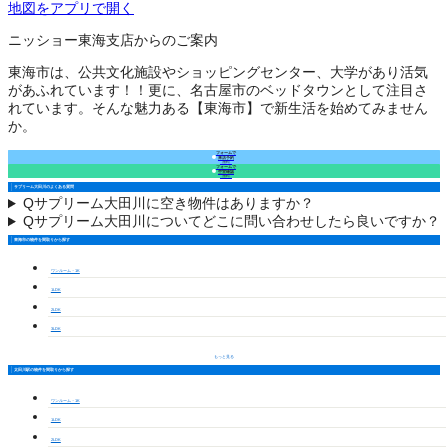
地図をアプリで開く
ニッショー東海支店からのご案内
東海市は、公共文化施設やショッピングセンター、大学があり活気
があふれています！！更に、名古屋市のベッドタウンとして注目さ
れています。そんな魅力ある【東海市】で新生活を始めてみません
か。
フォームで
来店予約
（無料）
フォームで
空室確認
（無料）
サプリーム大田川のよくある質問
Q
サプリーム大田川に空き物件はありますか？
Q
サプリーム大田川についてどこに問い合わせしたら良いですか？
東海市の物件を間取りから探す
ワンルーム・1K
1LDK
2LDK
3LDK
もっと見る
太田川駅の物件を間取りから探す
ワンルーム・1K
1LDK
2LDK