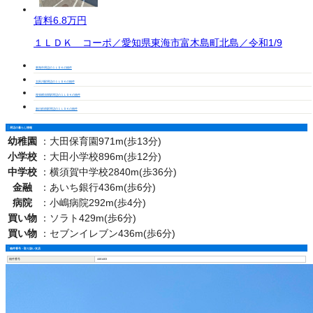
賃料
6.8万円
１ＬＤＫ コーポ／愛知県東海市富木島町北島／令和1/9
東海市周辺の１ＬＤＫの物件
太田川駅周辺の１ＬＤＫの物件
尾張横須賀駅周辺の１ＬＤＫの物件
新日鉄前駅周辺の１ＬＤＫの物件
周辺の暮らし情報
幼稚園
：
大田保育園971m(歩13分)
小学校
：
大田小学校896m(歩12分)
中学校
：
横須賀中学校2840m(歩36分)
金融
：
あいち銀行436m(歩6分)
病院
：
小嶋病院292m(歩4分)
買い物
：
ソラト429m(歩6分)
買い物
：
セブンイレブン436m(歩6分)
物件番号・取り扱い支店
物件番号
4401403