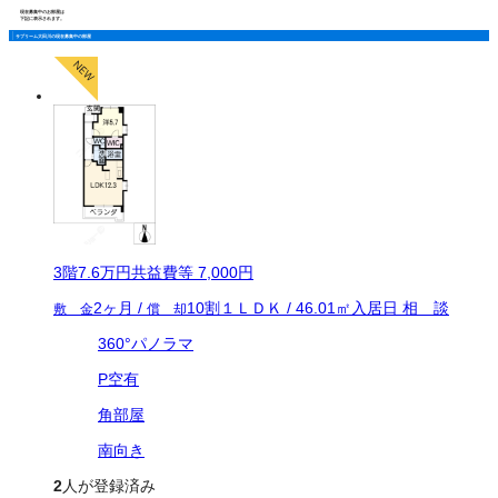
現在募集中のお部屋は
下記に表示されます。
サプリーム大田川の現在募集中の部屋
3
階
7.6万
円
共益費等
7,000円
2ヶ月
/
10割
１ＬＤＫ
/
46.01
㎡
入居日
相 談
敷 金
償 却
360°パノラマ
P空有
角部屋
南向き
2
人が登録済み