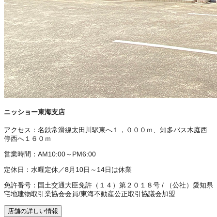
ニッショー東海支店
アクセス：
名鉄常滑線太田川駅東へ１，０００ｍ、知多バス木庭西
停西へ１６０ｍ
営業時間：
AM10:00～PM6:00
定休日：
水曜定休／8月10日～14日は休業
免許番号：
国土交通大臣免許（１４）第２０１８号
/
（公社）愛知県
宅地建物取引業協会会員
/
東海不動産公正取引協議会加盟
店舗の詳しい情報