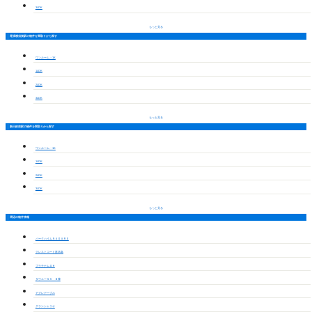
3LDK
もっと見る
尾張横須賀駅の物件を間取りから探す
ワンルーム・1K
1LDK
2LDK
3LDK
もっと見る
新日鉄前駅の物件を間取りから探す
ワンルーム・1K
1LDK
2LDK
3LDK
もっと見る
周辺の物件情報
パークハイムＮＡＧＡＲＥ
クレストコート富木島
プラチナムＧＨ
タウニーＳＫ Ｂ棟
アグレアーブル
グランシャリオ