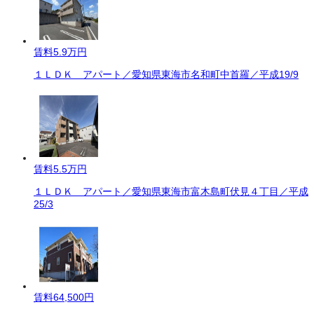
賃料
5.9万円
１ＬＤＫ アパート／愛知県東海市名和町中首羅／平成19/9
賃料
5.5万円
１ＬＤＫ アパート／愛知県東海市富木島町伏見４丁目／平成
25/3
賃料
64,500円