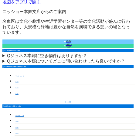
地図をアプリで開く
ニッショー本郷支店からのご案内
名東区は文化小劇場や生涯学習センター等の文化活動が盛んに行わ
れており、大規模な緑地は豊かな自然を満喫できる憩いの場となっ
ています。
フォームで
来店予約
（無料）
フォームで
空室確認
（無料）
ジュネス本郷のよくある質問
Q
ジュネス本郷に空き物件はありますか？
Q
ジュネス本郷についてどこに問い合わせしたら良いですか？
名古屋市名東区の物件を間取りから探す
ワンルーム・1K
1LDK
2LDK
3LDK
もっと見る
本郷駅の物件を間取りから探す
ワンルーム・1K
1LDK
2LDK
3LDK