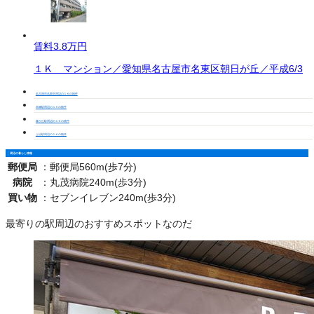
賃料
3.8万円
１Ｋ マンション／愛知県名古屋市名東区朝日が丘／平成6/3
名古屋市名東区周辺の１Ｋの物件
本郷駅周辺の１Ｋの物件
藤が丘駅周辺の１Ｋの物件
上社駅周辺の１Ｋの物件
周辺の暮らし情報
郵便局
：
郵便局560m(歩7分)
病院
：
丸茂病院240m(歩3分)
買い物
：
セブンイレブン240m(歩3分)
最寄りの駅周辺のおすすめスポットなのだ