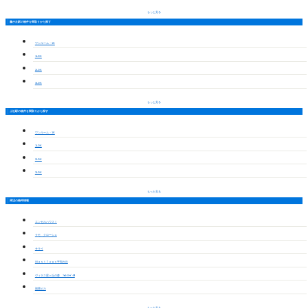
もっと見る
藤が丘駅の物件を間取りから探す
ワンルーム・1K
1LDK
2LDK
3LDK
もっと見る
上社駅の物件を間取りから探す
ワンルーム・1K
1LDK
2LDK
3LDK
もっと見る
周辺の物件情報
エンゼルハウスⅠ
ラモ クローシェ
サライ
ＭａｓｔＴｏｗｎ平和が丘
ヴィラス星ヶ丘の森 ﾌｫﾚｽﾄｳﾞｨﾗ
福善ビル
もっと見る