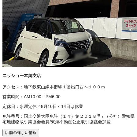
ニッショー本郷支店
アクセス：
地下鉄東山線本郷駅１番出口西へ１００ｍ
営業時間：
AM10:00～PM6:00
定休日：
水曜定休／8月10日～14日は休業
免許番号：
国土交通大臣免許（１４）第２０１８号
/
（公社）愛知県
宅地建物取引業協会会員
/
東海不動産公正取引協議会加盟
店舗の詳しい情報