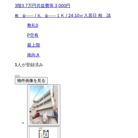
3
階
3.7万
円
共益費等
3,000円
-----
/
-----
１Ｋ
/
24.10
㎡
入居日
相 談
敷 金
礼 金
敷礼0
P空有
最上階
南向き
1
人が登録済み
物件画像を見る