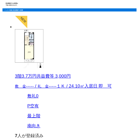
現在募集中のお部屋は
下記に表示されます。
ジュネス本郷の現在募集中の部屋
3
階
3.7万
円
共益費等
3,000円
-----
/
-----
１Ｋ
/
24.10
㎡
入居日
即 可
敷 金
礼 金
敷礼0
P空有
最上階
南向き
7
人が登録済み