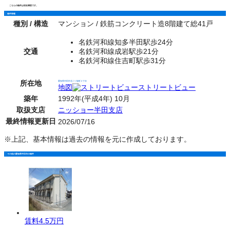
こちらの物件は現在満室です。
物件情報
種別 / 構造
マンション / 鉄筋コンクリート造8階建て総41戸
名鉄河和線知多半田駅歩24分
交通
名鉄河和線成岩駅歩21分
名鉄河和線住吉町駅歩31分
所在地
愛知県半田市北二ツ坂町２丁目
地図
ストリートビュー
築年
1992年(平成4年) 10月
取扱支店
ニッショー半田支店
最終情報更新日
2026/07/16
※上記、基本情報は過去の情報を元に作成しております。
その他の愛知県半田市の物件
賃料
4.5万円