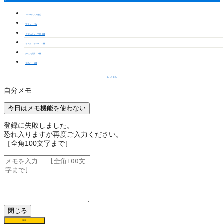
フローレンス青山
プラシードⅣ
グランポット平地Ｃ棟
リトル リバー Ｃ棟
タウン美清 Ａ棟
ラスパ Ａ棟
もっと見る
自分メモ
今日はメモ機能を使わない
登録に失敗しました。
恐れ入りますが再度ご入力ください。
［全角100文字まで］
閉じる
保存