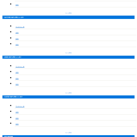
3LDK
もっと見る
知多半田駅の物件を間取りから探す
ワンルーム・1K
1LDK
2LDK
3LDK
もっと見る
成岩駅の物件を間取りから探す
ワンルーム・1K
1LDK
2LDK
3LDK
もっと見る
住吉町駅の物件を間取りから探す
ワンルーム・1K
1LDK
2LDK
3LDK
もっと見る
周辺の物件情報