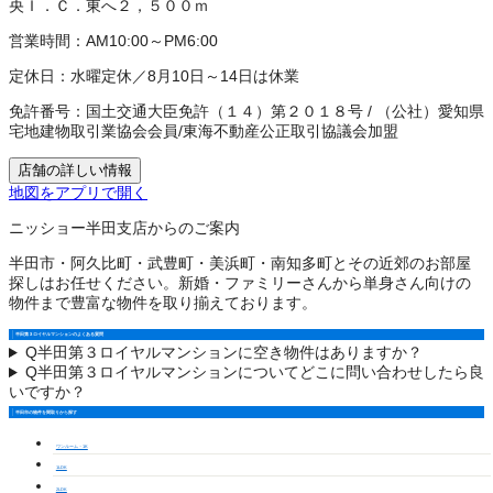
央Ｉ．Ｃ．東へ２，５００ｍ
営業時間：
AM10:00～PM6:00
定休日：
水曜定休／8月10日～14日は休業
免許番号：
国土交通大臣免許（１４）第２０１８号
/
（公社）愛知県
宅地建物取引業協会会員
/
東海不動産公正取引協議会加盟
店舗の詳しい情報
地図をアプリで開く
ニッショー半田支店からのご案内
半田市・阿久比町・武豊町・美浜町・南知多町とその近郊のお部屋
探しはお任せください。新婚・ファミリーさんから単身さん向けの
物件まで豊富な物件を取り揃えております。
半田第３ロイヤルマンションのよくある質問
Q
半田第３ロイヤルマンションに空き物件はありますか？
Q
半田第３ロイヤルマンションについてどこに問い合わせしたら良
いですか？
半田市の物件を間取りから探す
ワンルーム・1K
1LDK
2LDK