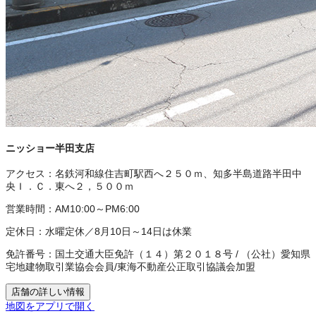
ニッショー半田支店
アクセス：
名鉄河和線住吉町駅西へ２５０ｍ、知多半島道路半田中
央Ｉ．Ｃ．東へ２，５００ｍ
営業時間：
AM10:00～PM6:00
定休日：
水曜定休／8月10日～14日は休業
免許番号：
国土交通大臣免許（１４）第２０１８号
/
（公社）愛知県
宅地建物取引業協会会員
/
東海不動産公正取引協議会加盟
店舗の詳しい情報
地図をアプリで開く