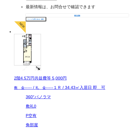
最新情報は、お問合せで確認できます
物件の詳細
フォームでお問い合わせ（無料）
2
階
4.5万
円
共益費等
5,000円
-----
/
-----
１Ｒ
/
34.43
㎡
入居日
即 可
敷 金
礼 金
360°パノラマ
敷礼0
P空有
角部屋