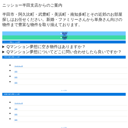
ニッショー半田支店からのご案内
半田市・阿久比町・武豊町・美浜町・南知多町とその近郊のお部屋
探しはお任せください。新婚・ファミリーさんから単身さん向けの
物件まで豊富な物件を取り揃えております。
フォームで
来店予約
（無料）
フォームで
空室確認
（無料）
マンション夢想のよくある質問
Q
マンション夢想に空き物件はありますか？
Q
マンション夢想についてどこに問い合わせしたら良いですか？
半田市の物件を間取りから探す
ワンルーム・1K
1LDK
2LDK
3LDK
もっと見る
成岩駅の物件を間取りから探す
ワンルーム・1K
1LDK
2LDK
3LDK
もっと見る