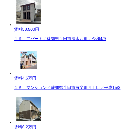
賃料
58,500円
１Ｋ アパート／愛知県半田市清水西町／令和4/9
賃料
4.5万円
１Ｋ マンション／愛知県半田市有楽町４丁目／平成15/2
賃料
6.2万円