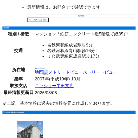
最新情報は、お問合せで確認できます
物件の詳細
フォームでお問い合わせ（無料）
物件情報
種別 / 構造
マンション / 鉄筋コンクリート造5階建て総35戸
名鉄河和線成岩駅歩9分
交通
名鉄河和線青山駅歩16分
ＪＲ武豊線東成岩駅歩17分
所在地
愛知県半田市寺町
地図
ストリートビュー
築年
2007年(平成19年) 10月
取扱支店
ニッショー半田支店
最終情報更新日
2026/08/08
※上記、基本情報は過去の情報を元に作成しております。
その他の愛知県半田市の１Ｒの物件