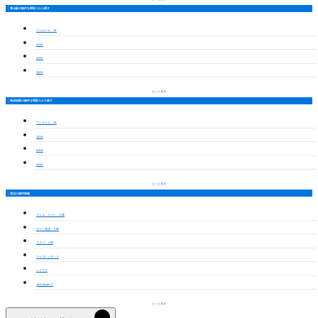
青山駅の物件を間取りから探す
ワンルーム・1K
1LDK
2LDK
3LDK
もっと見る
東成岩駅の物件を間取りから探す
ワンルーム・1K
1LDK
2LDK
3LDK
もっと見る
周辺の物件情報
リトル リバー Ｃ棟
タウン美清 Ａ棟
ラスパ Ａ棟
アイズレジデンス
シリウス
Jack funairi Ⅱ
もっと見る