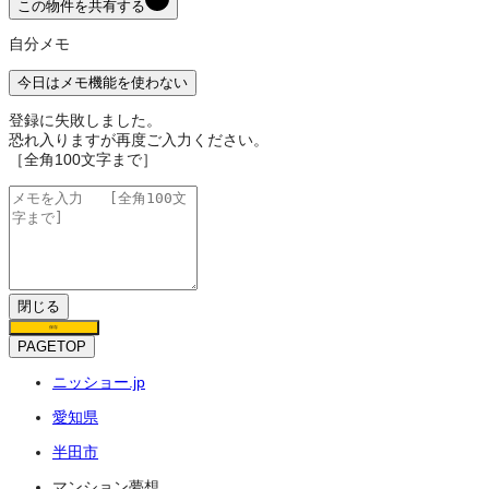
この物件を共有する
自分メモ
今日はメモ機能を使わない
登録に失敗しました。
恐れ入りますが再度ご入力ください。
［全角100文字まで］
閉じる
保存
PAGETOP
ニッショー.jp
愛知県
半田市
マンション夢想