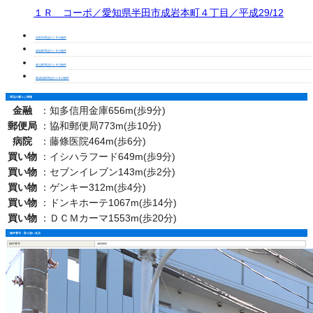
１Ｒ コーポ／愛知県半田市成岩本町４丁目／平成29/12
半田市周辺の１Ｒの物件
成岩駅周辺の１Ｒの物件
青山駅周辺の１Ｒの物件
東成岩駅周辺の１Ｒの物件
周辺の暮らし情報
金融
：
知多信用金庫656m(歩9分)
郵便局
：
協和郵便局773m(歩10分)
病院
：
藤條医院464m(歩6分)
買い物
：
イシハラフード649m(歩9分)
買い物
：
セブンイレブン143m(歩2分)
買い物
：
ゲンキー312m(歩4分)
買い物
：
ドンキホーテ1067m(歩14分)
買い物
：
ＤＣＭカーマ1553m(歩20分)
物件番号・取り扱い支店
物件番号
4002652