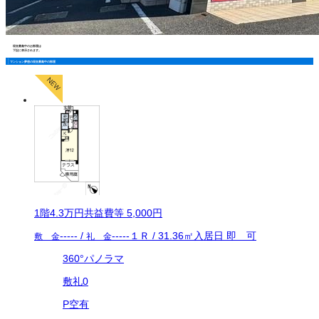
現在募集中のお部屋は
下記に表示されます。
マンション夢想の現在募集中の部屋
1
階
4.3万
円
共益費等
5,000円
-----
/
-----
１Ｒ
/
31.36
㎡
入居日
即 可
敷 金
礼 金
360°パノラマ
敷礼0
P空有