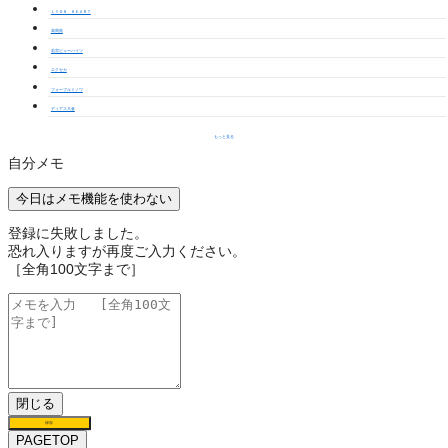
ＬＹＯＮ ＨＥＡＲＴ
高岡苑
若宮ビューハイツ
エクセカ
フォーブルミノワ
ディアス大倉
もっと見る
自分メモ
今日はメモ機能を使わない
登録に失敗しました。
恐れ入りますが再度ご入力ください。
［全角100文字まで］
閉じる
保存
PAGETOP