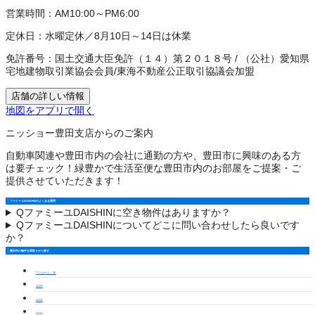
営業時間：
AM10:00～PM6:00
定休日：
水曜定休／8月10日～14日は休業
免許番号：
国土交通大臣免許（１４）第２０１８号
/
（公社）愛知県
宅地建物取引業協会会員
/
東海不動産公正取引協議会加盟
店舗の詳しい情報
地図をアプリで開く
ニッショー豊田支店からのご案内
自動車関連や豊田市内の会社に通勤の方や、豊田市に興味のある方
は要チェック！緑豊かで生活至便な豊田市内のお部屋をご提案・ご
提供させていただきます！
ファミーユDAISHINのよくある質問
Q
ファミーユDAISHINに空き物件はありますか？
Q
ファミーユDAISHINについてどこに問い合わせしたら良いです
か？
豊田市の物件を間取りから探す
ワンルーム・1K
1LDK
2LDK
3LDK