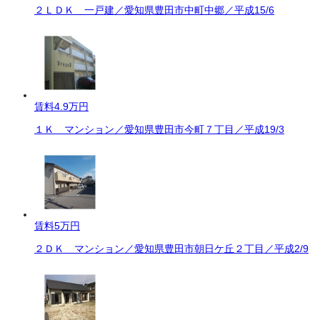
２ＬＤＫ 一戸建／愛知県豊田市中町中郷／平成15/6
賃料
4.9万円
１Ｋ マンション／愛知県豊田市今町７丁目／平成19/3
賃料
5万円
２ＤＫ マンション／愛知県豊田市朝日ケ丘２丁目／平成2/9