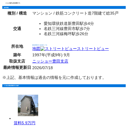
こちらの物件は現在満室です。
物件情報
種別 / 構造
マンション / 鉄筋コンクリート造7階建て総35戸
愛知環状鉄道新豊田駅歩4分
交通
名鉄三河線豊田市駅歩7分
名鉄三河線梅坪駅歩26分
所在地
愛知県豊田市小坂本町１丁目
地図
ストリートビュー
築年
1997年(平成9年) 9月
取扱支店
ニッショー豊田支店
最終情報更新日
2026/07/18
※上記、基本情報は過去の情報を元に作成しております。
その他の愛知県豊田市の物件
賃料
5.9万円