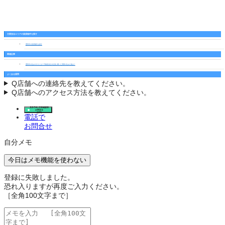
主要担当エリアの賃貸物件を探す
豊田市の賃貸物件を探す
関連記事
豊田市の住みやすさとは？不動産会社の社員に聞いた実際の住み心地は？
よくある質問
Q
店舗への連絡先を教えてください。
Q
店舗へのアクセス方法を教えてください。
見学予約･空室確認等
お問合せ
(無料)
電話で
お問合せ
自分メモ
今日はメモ機能を使わない
登録に失敗しました。
恐れ入りますが再度ご入力ください。
［全角100文字まで］