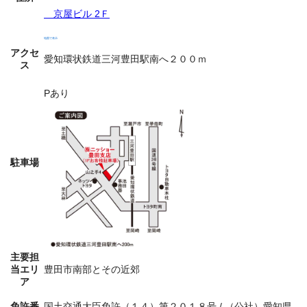
京屋ビル 2Ｆ
地図で表示
アクセ
愛知環状鉄道三河豊田駅南へ２００ｍ
ス
Pあり
駐車場
主要担
当エリ
豊田市南部とその近郊
ア
免許番
国土交通大臣免許（１４）第２０１８号 / （公社）愛知県