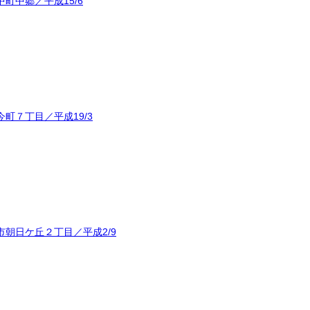
町中郷／平成15/6
町７丁目／平成19/3
朝日ケ丘２丁目／平成2/9