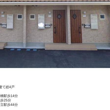
階建て総4戸
橋駅歩14分
歩25分
立駅歩44分