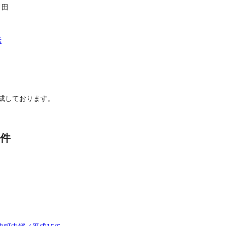
ノ田
示
成しております。
件