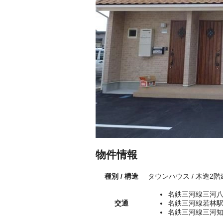
物件情報
種別 / 構造
タウンハウス / 木造2
名鉄三河線三河八
交通
名鉄三河線若林駅
名鉄三河線三河知