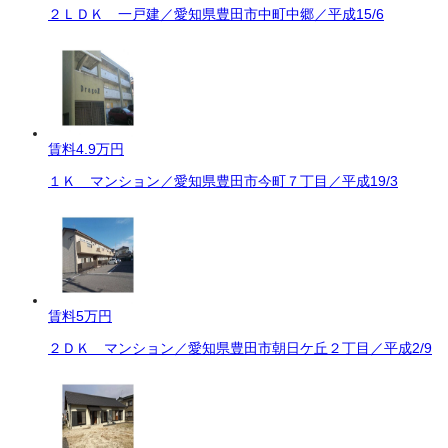
２ＬＤＫ 一戸建／愛知県豊田市中町中郷／平成15/6
賃料
4.9万円
１Ｋ マンション／愛知県豊田市今町７丁目／平成19/3
賃料
5万円
２ＤＫ マンション／愛知県豊田市朝日ケ丘２丁目／平成2/9