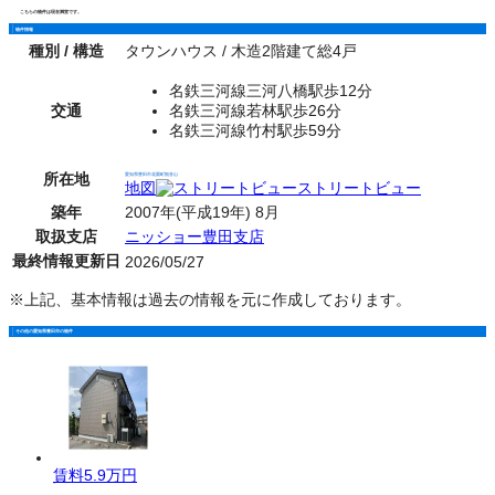
こちらの物件は現在満室です。
物件情報
種別 / 構造
タウンハウス / 木造2階建て総4戸
名鉄三河線三河八橋駅歩12分
交通
名鉄三河線若林駅歩26分
名鉄三河線竹村駅歩59分
所在地
愛知県豊田市花園町観音山
地図
ストリートビュー
築年
2007年(平成19年) 8月
取扱支店
ニッショー豊田支店
最終情報更新日
2026/05/27
※上記、基本情報は過去の情報を元に作成しております。
その他の愛知県豊田市の物件
賃料
5.9万円