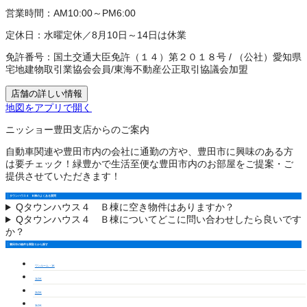
営業時間：
AM10:00～PM6:00
定休日：
水曜定休／8月10日～14日は休業
免許番号：
国土交通大臣免許（１４）第２０１８号
/
（公社）愛知県
宅地建物取引業協会会員
/
東海不動産公正取引協議会加盟
店舗の詳しい情報
地図をアプリで開く
ニッショー豊田支店からのご案内
自動車関連や豊田市内の会社に通勤の方や、豊田市に興味のある方
は要チェック！緑豊かで生活至便な豊田市内のお部屋をご提案・ご
提供させていただきます！
タウンハウス４ Ｂ棟のよくある質問
Q
タウンハウス４ Ｂ棟に空き物件はありますか？
Q
タウンハウス４ Ｂ棟についてどこに問い合わせしたら良いです
か？
豊田市の物件を間取りから探す
ワンルーム・1K
1LDK
2LDK
3LDK