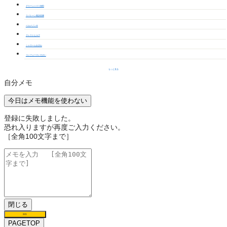
グリーンハイツ深田
リバトーン風詩回廊
ベルメゾンⅢ
クレストヒルズ
シャロームみぎわ
コンフォースいそがい
もっと見る
自分メモ
今日はメモ機能を使わない
登録に失敗しました。
恐れ入りますが再度ご入力ください。
［全角100文字まで］
閉じる
保存
PAGETOP