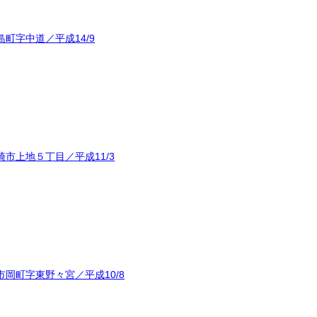
町字中道／平成14/9
市上地５丁目／平成11/3
岡町字東野々宮／平成10/8