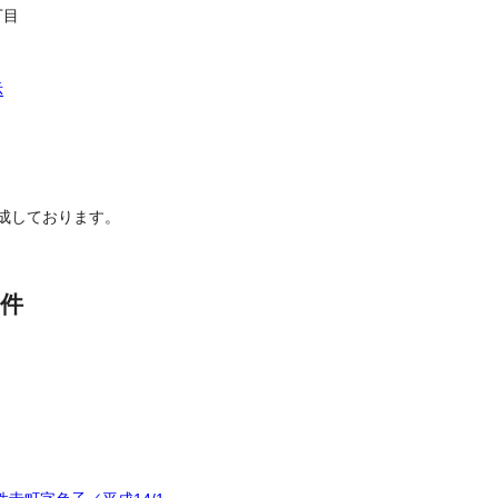
丁目
示
成しております。
件