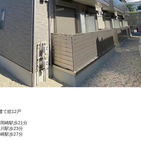
建て総12戸
岡崎駅歩21分
川駅歩23分
崎駅歩27分