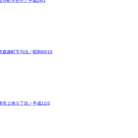
寺町字色子／平成14/1
森越町字与治／昭和60/10
市上地５丁目／平成11/3