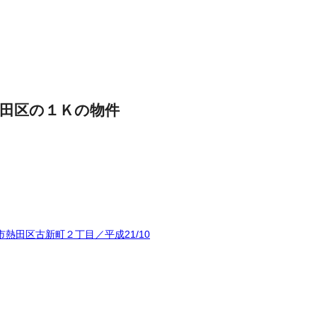
田区の１Ｋの物件
熱田区古新町２丁目／平成21/10