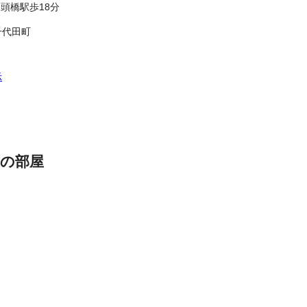
頭橋駅歩18分
千代田町
示
の部屋