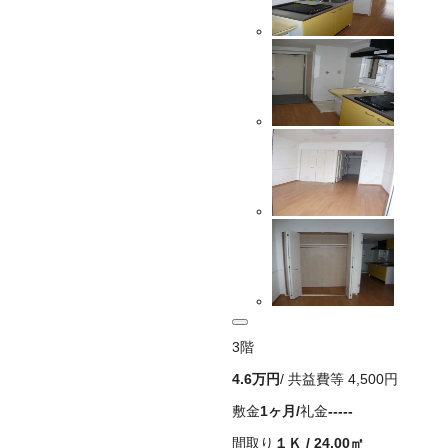
3
階
4.6万
円
/ 共益費等
4,500円
敷金
1ヶ月
/
礼金
-----
間取り
１Ｋ
/
24.00
㎡