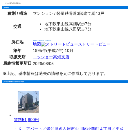
こちらの物件は現在満室です。
物件情報
種別 / 構造
マンション / 軽量鉄骨造3階建て総43戸
地下鉄東山線高畑駅歩7分
交通
地下鉄東山線八田駅歩7分
所在地
愛知県名古屋市中川区上高畑２丁目
地図
ストリートビュー
築年
1995年(平成7年) 10月
取扱支店
ニッショー高畑支店
最終情報更新日
2026/08/05
※上記、基本情報は過去の情報を元に作成しております。
その他の愛知県名古屋市中川区の物件
賃料
51,800円
１Ｋ アパート／愛知県名古屋市中川区松葉町４丁目／平成