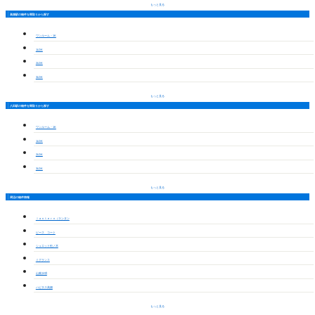
もっと見る
高畑駅の物件を間取りから探す
ワンルーム・1K
1LDK
2LDK
3LDK
もっと見る
八田駅の物件を間取りから探す
ワンルーム・1K
1LDK
2LDK
3LDK
もっと見る
周辺の物件情報
ｌａｎｔｅｒｎ（ランタン
ピース コート
シュエット松ノ木
ミグランス
山紫水明
ハピネス高畑
もっと見る