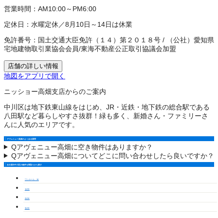
営業時間：
AM10:00～PM6:00
定休日：
水曜定休／8月10日～14日は休業
免許番号：
国土交通大臣免許（１４）第２０１８号
/
（公社）愛知県
宅地建物取引業協会会員
/
東海不動産公正取引協議会加盟
店舗の詳しい情報
地図をアプリで開く
ニッショー高畑支店からのご案内
中川区は地下鉄東山線をはじめ、JR・近鉄・地下鉄の総合駅である
八田駅など暮らしやすさ抜群！緑も多く、新婚さん・ファミリーさ
んに人気のエリアです。
アヴェニュー高畑のよくある質問
Q
アヴェニュー高畑に空き物件はありますか？
Q
アヴェニュー高畑についてどこに問い合わせしたら良いですか？
名古屋市中川区の物件を間取りから探す
ワンルーム・1K
1LDK
2LDK
3LDK