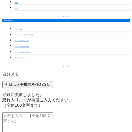
2LDK
3LDK
もっと見る
周辺の物件情報
ハピネス高畑
ファミリアーレ八田 １０１号室
ジーメゾン中川コンフィエ
ジーメゾン名古屋中島新町
ジーメゾン名古屋中川グレイス
プルミエールシャルム
もっと見る
自分メモ
今日はメモ機能を使わない
登録に失敗しました。
恐れ入りますが再度ご入力ください。
［全角100文字まで］