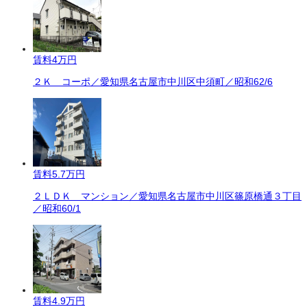
賃料
4万円
２Ｋ コーポ／愛知県名古屋市中川区中須町／昭和62/6
賃料
5.7万円
２ＬＤＫ マンション／愛知県名古屋市中川区篠原橋通３丁目
／昭和60/1
賃料
4.9万円