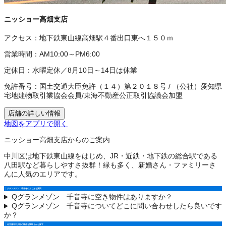
ニッショー高畑支店
アクセス：
地下鉄東山線高畑駅４番出口東へ１５０ｍ
営業時間：
AM10:00～PM6:00
定休日：
水曜定休／8月10日～14日は休業
免許番号：
国土交通大臣免許（１４）第２０１８号
/
（公社）愛知県
宅地建物取引業協会会員
/
東海不動産公正取引協議会加盟
店舗の詳しい情報
地図をアプリで開く
ニッショー高畑支店からのご案内
中川区は地下鉄東山線をはじめ、JR・近鉄・地下鉄の総合駅である
八田駅など暮らしやすさ抜群！緑も多く、新婚さん・ファミリーさ
んに人気のエリアです。
グランメゾン 千音寺のよくある質問
Q
グランメゾン 千音寺に空き物件はありますか？
Q
グランメゾン 千音寺についてどこに問い合わせしたら良いです
か？
名古屋市中川区の物件を間取りから探す