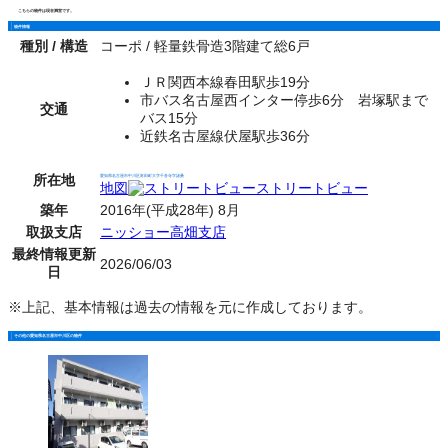
こちらの物件は現在満室です。
物件情報
種別 / 構造
コーポ / 軽量鉄骨造3階建て総6戸
ＪＲ関西本線春田駅歩19分
市バス名古屋西インター停歩6分 岩塚駅まで
交通
バス15分
近鉄名古屋線伏屋駅歩36分
所在地
愛知県名古屋市中川区富田町大字千音寺字諸桑
地図
ストリートビュー
築年
2016年(平成28年) 8月
取扱支店
ニッショー高畑支店
最終情報更新
2026/06/03
日
※上記、基本情報は過去の情報を元に作成しております。
その他の愛知県名古屋市中川区の物件