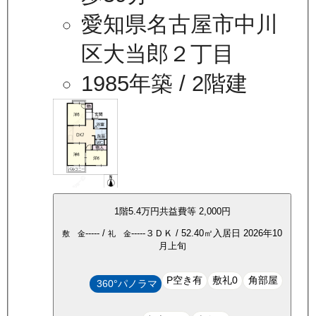
愛知県名古屋市中川
区大当郎２丁目
1985年築
/ 2階建
1
階
5.4万
円
共益費等
2,000円
-----
/
-----
３ＤＫ
/
52.40
㎡
入居日
2026年10
敷 金
礼 金
月上旬
P空き有
敷礼0
角部屋
360°パノラマ