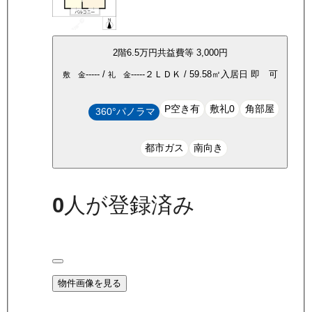
2
階
6.5万
円
共益費等
3,000円
-----
/
-----
２ＬＤＫ
/
59.58
㎡
入居日
即 可
敷 金
礼 金
P空き有
敷礼0
角部屋
360°パノラマ
都市ガス
南向き
0
人が登録済み
物件画像を見る