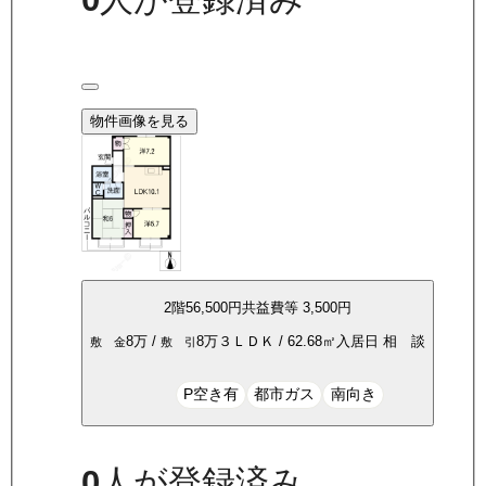
物件画像を見る
2
階
56,500
円
共益費等
3,500円
8万
/
8万
３ＬＤＫ
/
62.68
㎡
入居日
相 談
敷 金
敷 引
P空き有
都市ガス
南向き
0
人が登録済み