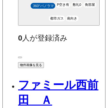
P空き有
敷礼0
角部屋
360°パノラマ
都市ガス
南向き
0
人が登録済み
物件画像を見る
ファミール西前
田 Ａ