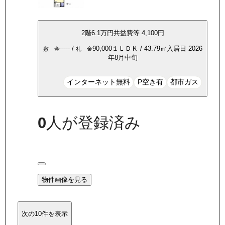
2
階
6.1万
円
共益費等
4,100円
-----
/
90,000
１ＬＤＫ
/
43.79
㎡
入居日
2026
敷 金
礼 金
年8月中旬
インターネット無料
P空き有
都市ガス
0
人が登録済み
物件画像を見る
次の10件を表示