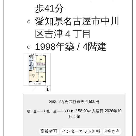
歩41分
愛知県名古屋市中川
区吉津４丁目
1998年築
/ 4階建
2
階
6.2万
円
共益費等
4,500円
-----
/
-----
３ＤＫ
/
58.90
㎡
入居日
2026年10
敷 金
礼 金
月上旬
高齢者可
インターネット無料
P空き有