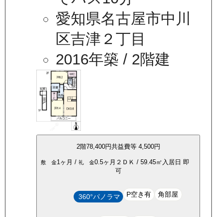
愛知県名古屋市中川
区吉津２丁目
2016年築
/ 2階建
2
階
78,400
円
共益費等
4,500円
1ヶ月
/
0.5ヶ月
２ＤＫ
/
59.45
㎡
入居日
即
敷 金
礼 金
可
P空き有
角部屋
360°パノラマ