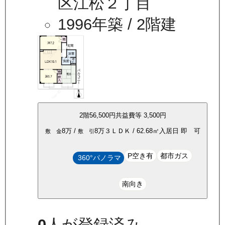
区江松２丁目
1996年築
/ 2階建
2
階
56,500
円
共益費等
3,500円
8万
/
8万
３ＬＤＫ
/
62.68
㎡
入居日
即 可
敷 金
敷 引
P空き有
都市ガス
360°パノラマ
南向き
0
人が登録済み