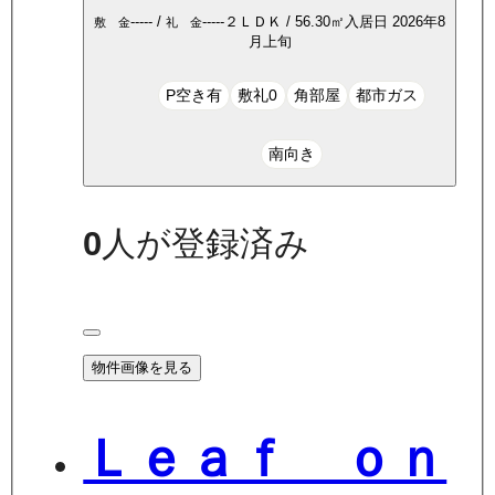
-----
/
-----
２ＬＤＫ
/
56.30
㎡
入居日
2026年8
敷 金
礼 金
月上旬
P空き有
敷礼0
角部屋
都市ガス
南向き
0
人が登録済み
物件画像を見る
Ｌｅａｆ ｏｎ