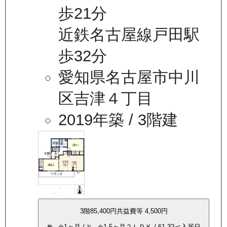
歩21分
近鉄名古屋線戸田駅
歩32分
愛知県名古屋市中川
区吉津４丁目
2019年築
/ 3階建
3
階
85,400
円
共益費等
4,500円
1ヶ月
/
1.5ヶ月
２ＬＤＫ
/
61.32
㎡
入居日