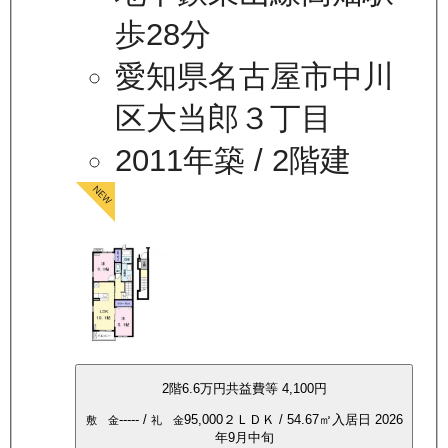
歩28分
愛知県名古屋市中川
区大当郎３丁目
2011年築
/ 2階建
2
階
6.6万
円
共益費等
4,100円
-----
/
95,000
２ＬＤＫ
/
54.67
㎡
入居日
2026
敷 金
礼 金
年9月中旬