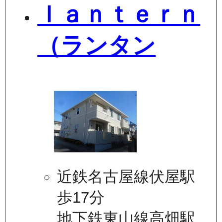
ｌａｎｔｅｒｎ
（ランタン
近鉄名古屋線伏屋駅
歩17分
地下鉄東山線高畑駅