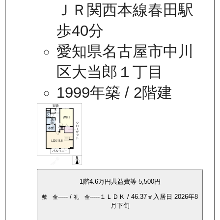
ＪＲ関西本線春田駅
歩40分
愛知県名古屋市中川
区大当郎１丁目
1999年築
/ 2階建
1
階
4.6万
円
共益費等
5,500円
-----
/
-----
１ＬＤＫ
/
46.37
㎡
入居日
2026年8
敷 金
礼 金
月下旬