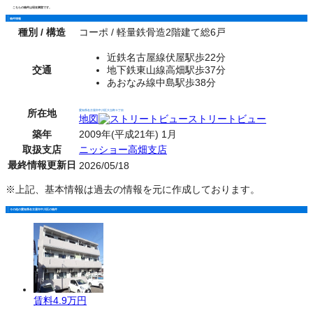
こちらの物件は現在満室です。
物件情報
種別 / 構造
コーポ / 軽量鉄骨造2階建て総6戸
近鉄名古屋線伏屋駅歩22分
交通
地下鉄東山線高畑駅歩37分
あおなみ線中島駅歩38分
所在地
愛知県名古屋市中川区大当郎３丁目
地図
ストリートビュー
築年
2009年(平成21年) 1月
取扱支店
ニッショー高畑支店
最終情報更新日
2026/05/18
※上記、基本情報は過去の情報を元に作成しております。
その他の愛知県名古屋市中川区の物件
賃料
4.9万円