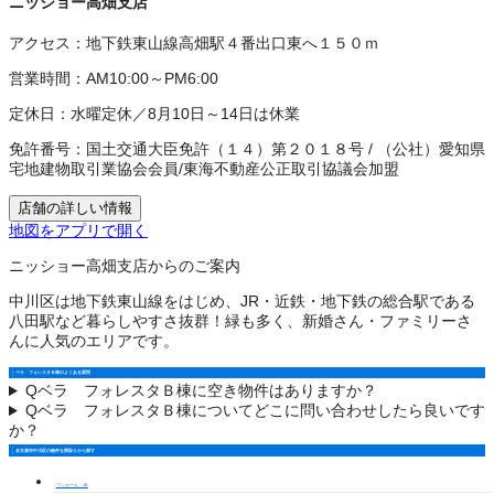
ニッショー高畑支店
アクセス：
地下鉄東山線高畑駅４番出口東へ１５０ｍ
営業時間：
AM10:00～PM6:00
定休日：
水曜定休／8月10日～14日は休業
免許番号：
国土交通大臣免許（１４）第２０１８号
/
（公社）愛知県
宅地建物取引業協会会員
/
東海不動産公正取引協議会加盟
店舗の詳しい情報
地図をアプリで開く
ニッショー高畑支店からのご案内
中川区は地下鉄東山線をはじめ、JR・近鉄・地下鉄の総合駅である
八田駅など暮らしやすさ抜群！緑も多く、新婚さん・ファミリーさ
んに人気のエリアです。
ベラ フォレスタＢ棟のよくある質問
Q
ベラ フォレスタＢ棟に空き物件はありますか？
Q
ベラ フォレスタＢ棟についてどこに問い合わせしたら良いです
か？
名古屋市中川区の物件を間取りから探す
ワンルーム・1K