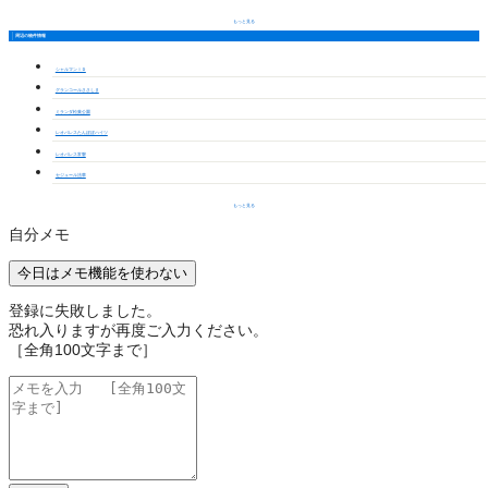
もっと見る
周辺の物件情報
シャルマンＩＤ
グランコールささしま
ミランダ松葉公園
レオパレスたんぽぽハイツ
レオパレス常磐
セジュール法華
もっと見る
自分メモ
今日はメモ機能を使わない
登録に失敗しました。
恐れ入りますが再度ご入力ください。
［全角100文字まで］