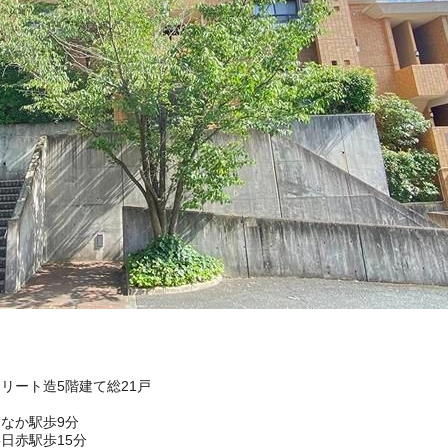
クリート造5階建て総21戸
なか駅歩9分
日赤駅歩15分