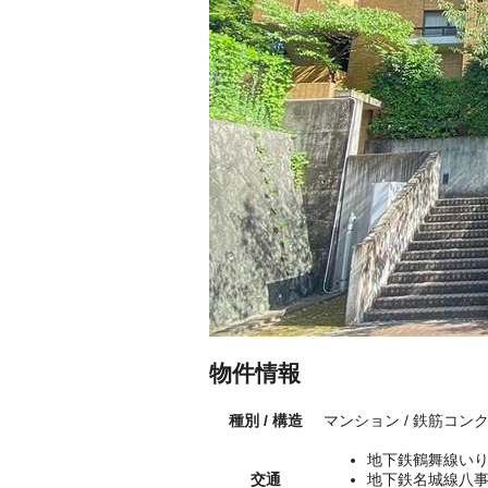
物件情報
種別 / 構造
マンション / 鉄筋コン
地下鉄鶴舞線いり
交通
地下鉄名城線八事