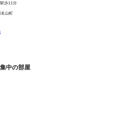
駅歩11分
川名山町
示
集中の部屋