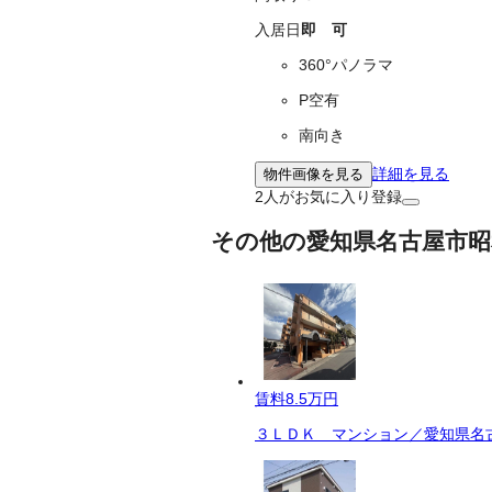
入居日
即 可
360°パノラマ
P空有
南向き
詳細を見る
物件画像を見る
2
人がお気に入り登録
その他の愛知県名古屋市昭
賃料
8.5万円
３ＬＤＫ マンション／愛知県名古