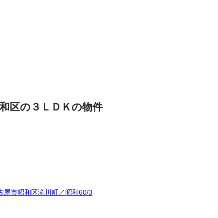
和区の３ＬＤＫの物件
屋市昭和区滝川町／昭和60/3