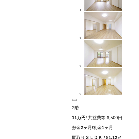
2
階
11万
円
/ 共益費等
6,500円
敷金
2ヶ月
/
礼金
1ヶ月
間取り
３ＬＤＫ
/
81.12
㎡