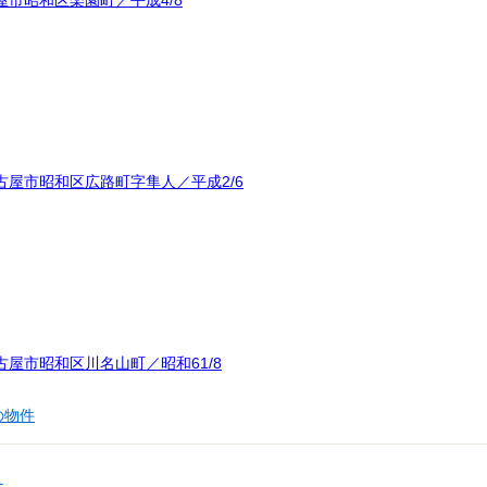
屋市昭和区広路町字隼人／平成2/6
屋市昭和区川名山町／昭和61/8
の物件
件