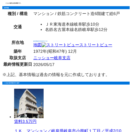
こちらの物件は現在満室です。
物件情報
種別 / 構造
マンション / 鉄筋コンクリート造6階建て総6戸
ＪＲ東海道本線岐阜駅歩10分
交通
名鉄名古屋本線名鉄岐阜駅歩12分
所在地
岐阜県岐阜市長住町８丁目
地図
ストリートビュー
築年
1972年(昭和47年) 12月
取扱支店
ニッショー岐阜支店
最終情報更新日
2026/05/17
※上記、基本情報は過去の情報を元に作成しております。
その他の岐阜県岐阜市の物件
賃料
3.5万円
１Ｋ マンション／岐阜県岐阜市小熊町１丁目／平成2/10