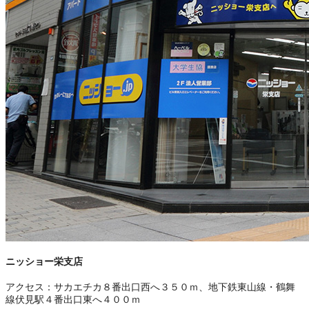
ニッショー栄支店
アクセス：
サカエチカ８番出口西へ３５０ｍ、地下鉄東山線・鶴舞
線伏見駅４番出口東へ４００ｍ