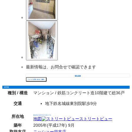
最新情報は、お問合せで確認できます
物件の詳細
フォームでお問い合わせ（無料）
物件情報
種別 / 構造
マンション / 鉄筋コンクリート造10階建て総36戸
交通
地下鉄名城線東別院駅歩9分
所在地
愛知県名古屋市中区千代田４丁目
地図
ストリートビュー
築年
2005年(平成17年) 9月
取扱支店
ニッショー栄支店