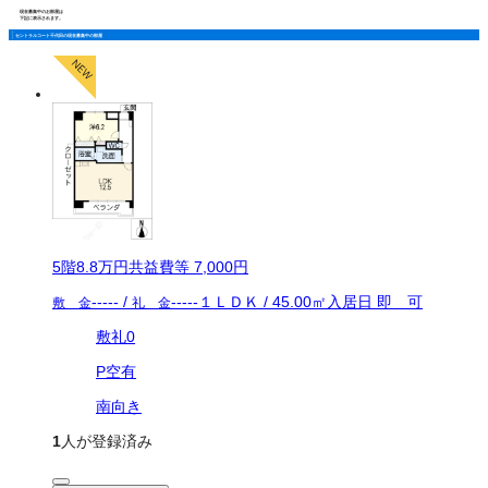
現在募集中のお部屋は
下記に表示されます。
セントラルコート千代田の現在募集中の部屋
5
階
8.8万
円
共益費等
7,000円
-----
/
-----
１ＬＤＫ
/
45.00
㎡
入居日
即 可
敷 金
礼 金
敷礼0
P空有
南向き
1
人が登録済み