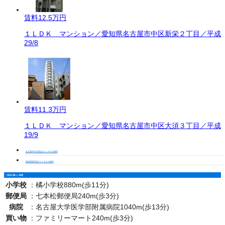
賃料
12.5万円
１ＬＤＫ マンション／愛知県名古屋市中区新栄２丁目／平成
29/8
賃料
11.3万円
１ＬＤＫ マンション／愛知県名古屋市中区大須３丁目／平成
19/9
名古屋市中区周辺の１ＬＤＫの物件
東別院駅周辺の１ＬＤＫの物件
周辺の暮らし情報
小学校
：
橘小学校880m(歩11分)
郵便局
：
七本松郵便局240m(歩3分)
病院
：
名古屋大学医学部附属病院1040m(歩13分)
買い物
：
ファミリーマート240m(歩3分)