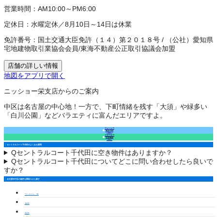
営業時間：
AM10:00～PM6:00
定休日：
水曜定休／8月10日～14日は休業
免許番号：
国土交通大臣免許（１４）第２０１８号
/
（公社）愛知県
宅地建物取引業協会会員
/
東海不動産公正取引協議会加盟
店舗の詳しい情報
地図をアプリで開く
ニッショー栄支店からのご案内
中区は名古屋の中心地！一方で、下町情緒を残す「大須」や緑多い
「白川公園」などバラエティに富んだエリアですよ。
フォームで
来店予約
（無料）
フォームで
空室確認
（無料）
セントラルコート千代田のよくある質問
Q
セントラルコート千代田に空き物件はありますか？
Q
セントラルコート千代田についてどこに問い合わせしたら良いで
すか？
名古屋市中区の物件を間取りから探す
ワンルーム・1K
1LDK
2LDK