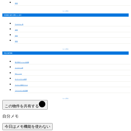
3LDK
もっと見る
東別院駅の物件を間取りから探す
ワンルーム・1K
1LDK
2LDK
3LDK
もっと見る
周辺の物件情報
第３宮地マンション記念橋
ユーステージ栄
Ｍｅｌｌｏｎ
サーティスリー上前津
プレサンス新栄デコール
プラウドタワー名古屋錦
もっと見る
この物件を共有する
自分メモ
今日はメモ機能を使わない