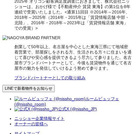
2025年 オリコン顧客満足度調査におきまして、株式会社ニッ
ショーは、おかげ様で【不動産仲介 賃貸 東海】の第1位を8年
連続で受賞いたしました。<通算11回目 ※2014年～2016年、
2018年～2025年（2014年・2015年は「賃貸情報店舗 中部・
北陸」、2016年・2018年～2023年は「賃貸情報店舗 東海」
での受賞）>
創業して50年以上、名古屋を中心とした東海三県にて地域密
着営業で、部屋探しをされる方、生活される方々に住まいを通
じて喜びや安心感を提供できるよう尽力して参りました。名古
屋市ブランドパートナーとして、今後も賃貸物件を通じて名古
屋市の魅力を発信していけるよう努めて参ります。
ブランドパートナーとしての取り組み
LINEで新着物件をお知らせ
ルームビュッフェ
(@nissho_room)
公式X (@nissho_JP)
ニッショー企業情報サイト
オーナーの皆様へ
サイトマップ