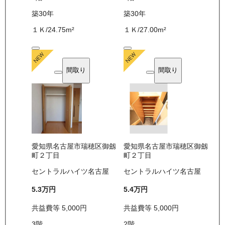
築30年
築30年
１Ｋ
/
24.75
m²
１Ｋ
/
27.00
m²
間取り
間取り
愛知県名古屋市瑞穂区御劔
愛知県名古屋市瑞穂区御劔
町２丁目
町２丁目
セントラルハイツ名古屋
セントラルハイツ名古屋
5.3万
円
5.4万
円
共益費等
5,000
円
共益費等
5,000
円
3
階
2
階