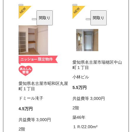
間取り
間取り
愛知県名古屋市瑞穂区中山
町１丁目
小林ビル
愛知県名古屋市昭和区丸屋
5.5万
円
町１丁目
ドミール滝子
共益費等
3,000
円
2
階
4.5万
円
築46年
共益費等
3,000
円
１Ｒ
/
22.00
m²
2
階