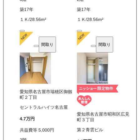
築17年
築17年
１Ｋ
/
28.56
m²
１Ｋ
/
28.56
m²
間取り
間取り
愛知県名古屋市瑞穂区御劔
町２丁目
セントラルハイツ名古屋
愛知県名古屋市昭和区広見
4.7万
円
町３丁目
第２青雲ビル
共益費等
5,000
円