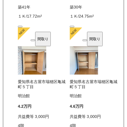
築41年
築30年
１Ｋ
/
17.72
m²
１Ｋ
/
24.75
m²
間取り
間取り
愛知県名古屋市瑞穂区亀城
愛知県名古屋市瑞穂区亀城
町５丁目
町５丁目
明治館
明治館
4.2万
円
4.6万
円
共益費等
3,000
円
共益費等
3,000
円
4
階
4
階