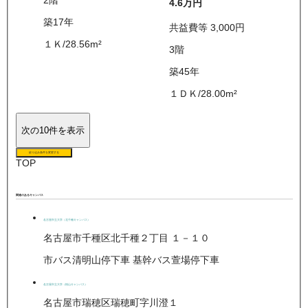
2
階
4.6万
円
築17年
共益費等
3,000
円
１Ｋ
/
28.56
m²
3
階
築45年
１ＤＫ
/
28.00
m²
次の10件を表示
絞り込み条件を変更する
TOP
関連のあるキャンパス
名古屋市立大学（北千種キャンパス）
名古屋市千種区北千種２丁目 １－１０
市バス清明山停下車 基幹バス萱場停下車
名古屋市立大学（桜山キャンパス）
名古屋市瑞穂区瑞穂町字川澄１