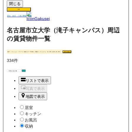
閉じる
保存
賃貸
愛知・岐阜・三重の
学生
名古屋市立大学（滝子キャンパス）周辺
の賃貸物件一覧
条件
マンション・アパート / 家賃（0 〜 70,000） / 間取り（ワンルーム・1K, 1DK, 1LDK, 2K, 2DK）
条件を指定
334
件
リストで表示
写真で表示
地図で表示
居室
キッチン
お風呂
収納