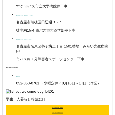
すぐ 市バス市立大学病院停下車
名古屋市立大学（田辺通キャンパス）
名古屋市瑞穂区田辺通３－１
徒歩約15分 市バス市大薬学部停下車
名古屋市立大学（名東キャンパス）
名古屋市名東区勢子坊二丁目 1501番地 みらい光生病院
内
市バス約７分障害者スポーツセンター下車
周辺にあるニッショー支店
新瑞支店
052-853-0761 （水曜定休／8月10日～14日は休業）
学生一人暮らし相談窓口
メールでのお問い合わせ
電話でのお問い合わせ