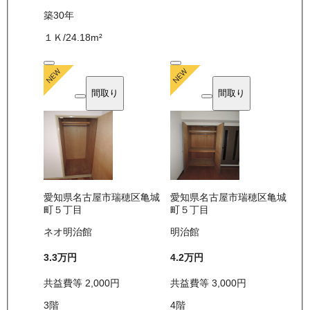
築30年
１Ｋ
/
24.18
m²
間取り
間取り
愛知県名古屋市瑞穂区亀城
愛知県名古屋市瑞穂区亀城
町５丁目
町５丁目
ネオ明治館
明治館
3.3万
円
4.2万
円
共益費等
2,000
円
共益費等
3,000
円
3
階
4
階