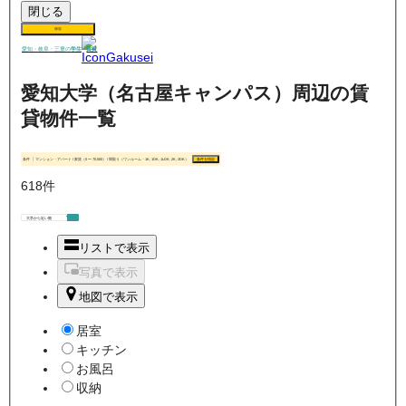
閉じる
保存
賃貸
愛知・岐阜・三重の
学生
愛知大学（名古屋キャンパス）周辺の賃
貸物件一覧
条件
マンション・アパート / 家賃（0 〜 70,000） / 間取り（ワンルーム・1K, 1DK, 1LDK, 2K, 2DK）
条件を指定
618
件
リストで表示
写真で表示
地図で表示
居室
キッチン
お風呂
収納