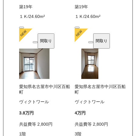
築19年
築19年
１Ｋ
/
24.60
m²
１Ｋ
/
24.60
m²
間取り
間取り
愛知県名古屋市中川区百船
愛知県名古屋市中川区百船
町
町
ヴィクトワール
ヴィクトワール
3.8万
円
4万
円
共益費等
2,800
円
共益費等
2,800
円
1
階
3
階