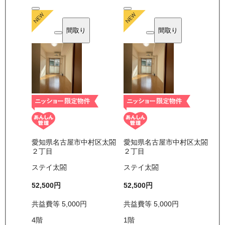
間取り
間取り
愛知県名古屋市中村区太閤
愛知県名古屋市中村区太閤
２丁目
２丁目
ステイ太閤
ステイ太閤
52,500
円
52,500
円
共益費等
5,000
円
共益費等
5,000
円
4
階
1
階