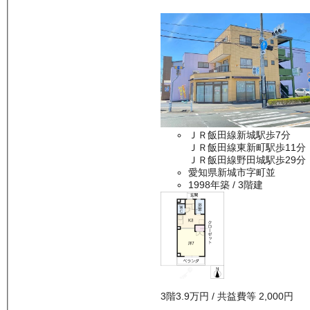
ＪＲ飯田線新城駅歩7分
ＪＲ飯田線東新町駅歩11分
ＪＲ飯田線野田城駅歩29分
愛知県新城市字町並
1998年築
/ 3階建
3
階
3.9万
円
/ 共益費等
2,000円