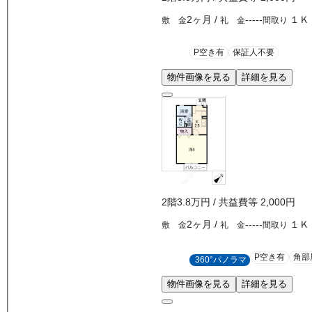
2ヶ月
/
-----
１Ｋ
敷 金
礼 金
間取り
P空き有
保証人不要
物件画像を見る
詳細を見る
2
階
3.8万
円
/ 共益費等
2,000円
2ヶ月
/
-----
１Ｋ
敷 金
礼 金
間取り
P空き有
角部
360°パノラマ
物件画像を見る
詳細を見る