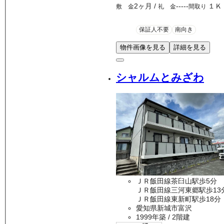
2ヶ月
/
-----
１Ｋ
敷 金
礼 金
間取り
保証人不要
南向き
物件画像を見る
詳細を見る
シャルムとみざわ
ＪＲ飯田線茶臼山駅歩5分
ＪＲ飯田線三河東郷駅歩13
ＪＲ飯田線東新町駅歩18分
愛知県新城市富沢
1999年築
/ 2階建