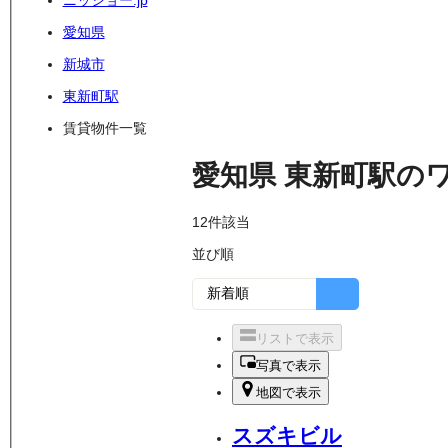
ニッショー.jp
愛知県
新城市
東新町駅
賃貸物件一覧
愛知県
東新町駅
の
12
件該当
並び順
リストで表示
写真で表示
地図で表示
スズキビル