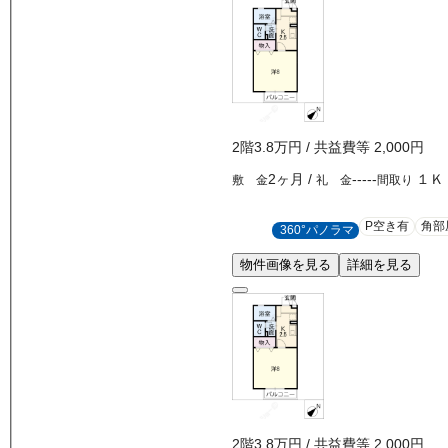
2
階
3.8万
円
/ 共益費等
2,000円
2ヶ月
/
-----
１Ｋ
敷 金
礼 金
間取り
P空き有
角部
360°パノラマ
物件画像を見る
詳細を見る
2
階
3.8万
円
/ 共益費等
2,000円