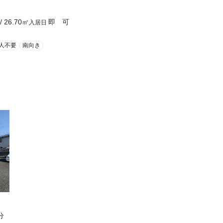
/
26.70
㎡
即 可
入居日
人不要
南向き
分