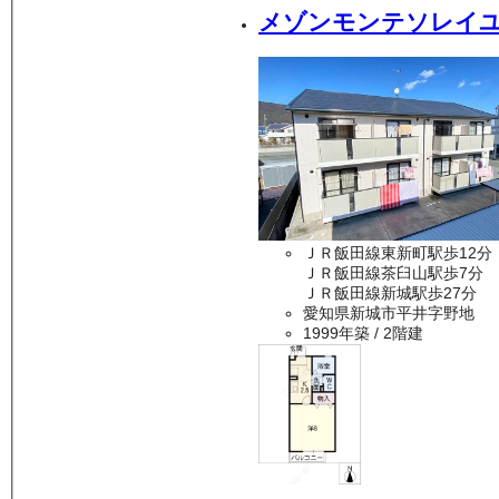
メゾンモンテソレイ
ＪＲ飯田線東新町駅歩12分
ＪＲ飯田線茶臼山駅歩7分
ＪＲ飯田線新城駅歩27分
愛知県新城市平井字野地
1999年築
/ 2階建