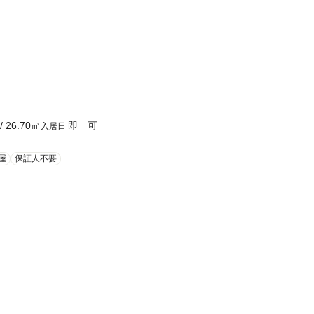
/
26.70
㎡
即 可
入居日
屋
保証人不要