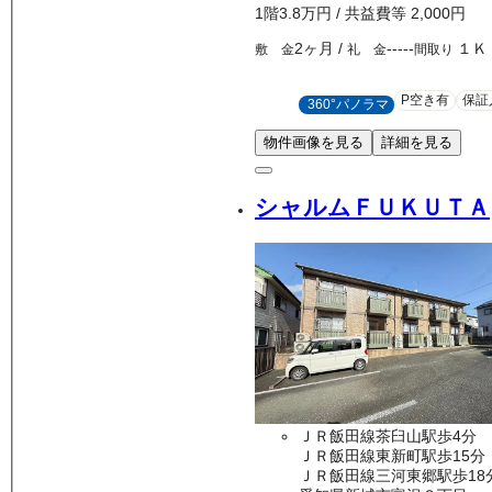
1
階
3.8万
円
/ 共益費等
2,000円
2ヶ月
/
-----
１Ｋ
敷 金
礼 金
間取り
P空き有
保証
360°パノラマ
物件画像を見る
詳細を見る
シャルムＦＵＫＵＴＡ
ＪＲ飯田線茶臼山駅歩4分
ＪＲ飯田線東新町駅歩15分
ＪＲ飯田線三河東郷駅歩18