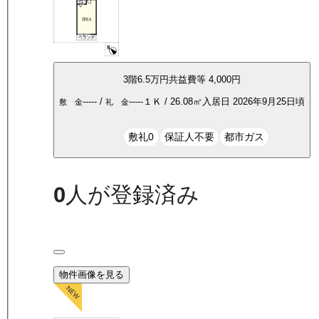
3
階
6.5万
円
共益費等
4,000円
-----
/
-----
１Ｋ
/
26.08
㎡
入居日
2026年9月25日頃
敷 金
礼 金
敷礼0
保証人不要
都市ガス
0
人が登録済み
物件画像を見る