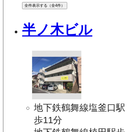
全件表示する（全
4
件）
半ノ木ビル
地下鉄鶴舞線塩釜口駅
歩11分