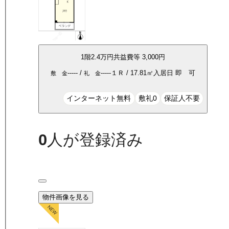
1
階
2.4万
円
共益費等
3,000円
-----
/
-----
１Ｒ
/
17.81
㎡
入居日
即 可
敷 金
礼 金
インターネット無料
敷礼0
保証人不要
0
人が登録済み
物件画像を見る