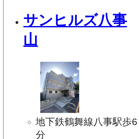
サンヒルズ八事
山
地下鉄鶴舞線八事駅歩6
分