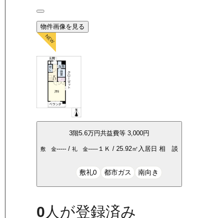
物件画像を見る
3
階
5.6万
円
共益費等
3,000円
-----
/
-----
１Ｋ
/
25.92
㎡
入居日
相 談
敷 金
礼 金
敷礼0
都市ガス
南向き
0
人が登録済み