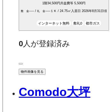
1
階
34,500
円
共益費等
5,500円
-----
/
-----
１Ｋ
/
24.75
㎡
入居日
2026年8月31日頃
敷 金
礼 金
インターネット無料
敷礼0
都市ガス
0
人が登録済み
物件画像を見る
Comodo大坪