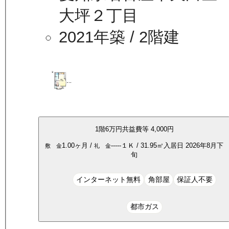
大坪２丁目
2021年築
/ 2階建
1
階
6万
円
共益費等
4,000円
1.00ヶ月
/
-----
１Ｋ
/
31.95
㎡
入居日
2026年8月下
敷 金
礼 金
旬
インターネット無料
角部屋
保証人不要
都市ガス