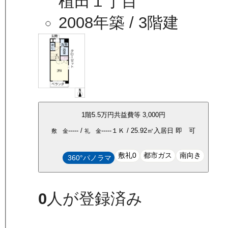
植田１丁目
2008年築
/ 3階建
1
階
5.5万
円
共益費等
3,000円
-----
/
-----
１Ｋ
/
25.92
㎡
入居日
即 可
敷 金
礼 金
敷礼0
都市ガス
南向き
360°パノラマ
0
人が登録済み