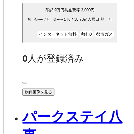
3
階
3.9万
円
共益費等
3,000円
-----
/
-----
１Ｋ
/
30.78
㎡
入居日
即 可
敷 金
礼 金
インターネット無料
敷礼0
都市ガス
0
人が登録済み
物件画像を見る
パークステイ八