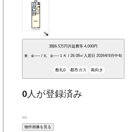
3
階
6.5万
円
共益費等
4,000円
-----
/
-----
１Ｋ
/
26.08
㎡
入居日
2026年9月中旬
敷 金
礼 金
敷礼0
都市ガス
南向き
0
人が登録済み
物件画像を見る