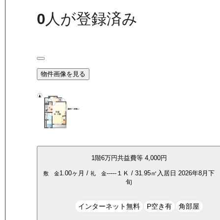
0
人が登録済み
物件画像を見る
1
階
6万
円
共益費等
4,000円
1.00ヶ月
/
-----
１Ｋ
/
31.95
㎡
入居日
2026年8月下
敷 金
礼 金
旬
インターネット無料
P空き有
角部屋