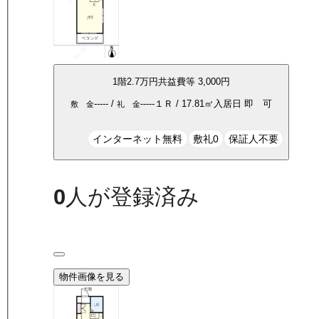
1
階
2.7万
円
共益費等
3,000円
-----
/
-----
１Ｒ
/
17.81
㎡
入居日
即 可
敷 金
礼 金
インターネット無料
敷礼0
保証人不要
0
人が登録済み
物件画像を見る