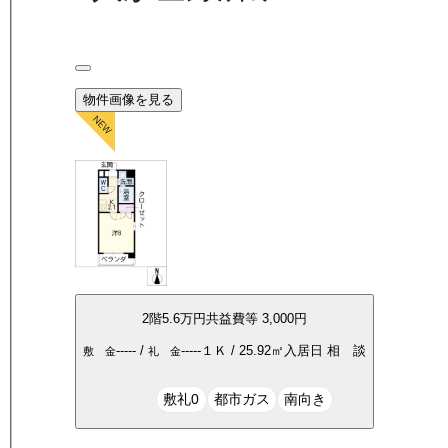
物件画像を見る
2
階
5.6万
円
共益費等
3,000円
-----
/
-----
１Ｋ
/
25.92
㎡
入居日
相 談
敷 金
礼 金
敷礼0
都市ガス
南向き