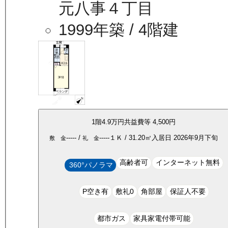
元八事４丁目
1999年築
/ 4階建
1
階
4.9万
円
共益費等
4,500円
-----
/
-----
１Ｋ
/
31.20
㎡
入居日
2026年9月下旬
敷 金
礼 金
高齢者可
インターネット無料
360°パノラマ
P空き有
敷礼0
角部屋
保証人不要
都市ガス
家具家電付帯可能