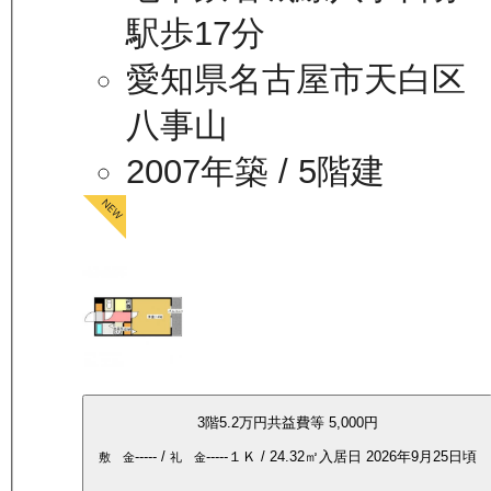
駅歩17分
愛知県名古屋市天白区
八事山
2007年築
/ 5階建
3
階
5.2万
円
共益費等
5,000円
-----
/
-----
１Ｋ
/
24.32
㎡
入居日
2026年9月25日頃
敷 金
礼 金