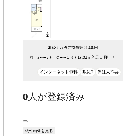
3
階
2.5万
円
共益費等
3,000円
-----
/
-----
１Ｒ
/
17.81
㎡
入居日
即 可
敷 金
礼 金
インターネット無料
敷礼0
保証人不要
0
人が登録済み
物件画像を見る