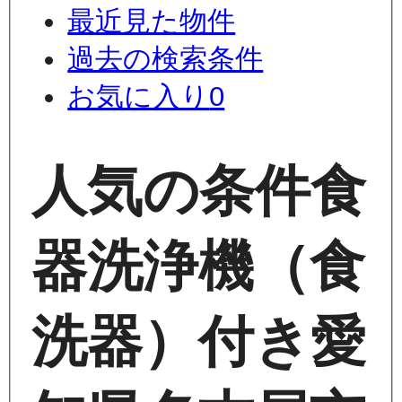
最近見た物件
過去の検索条件
お気に入り
0
人気の条件
食
器洗浄機（食
洗器）付き
愛