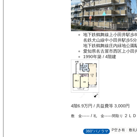
地下鉄鶴舞線上小田井駅歩
名鉄犬山線中小田井駅歩5分
地下鉄鶴舞線庄内緑地公園駅
愛知県名古屋市西区上小田
1990年築
/ 4階建
4
階
6.9万
円
/ 共益費等
3,000円
-----
/
-----
２ＬＤ
敷 金
礼 金
間取り
P空き有
敷礼
360°パノラマ