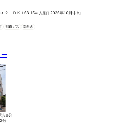
２ＬＤＫ
/
63.15
㎡
2026年10月中旬
取り
入居日
可
都市ガス
南向き
ター
駅歩8分
3分