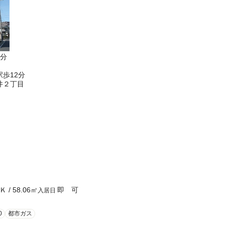
8分
歩12分
井２丁目
Ｋ
/
58.06
㎡
即 可
入居日
0
都市ガス