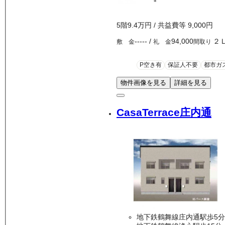
5
階
9.4万
円
/ 共益費等
9,000円
-----
/
94,000
２
敷 金
礼 金
間取り
P空き有
保証人不要
都市ガ
物件画像を見る
詳細を見る
CasaTerrace庄内通
地下鉄鶴舞線庄内通駅歩5分