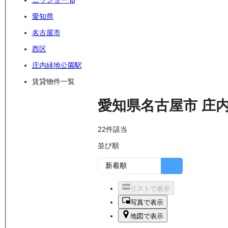
ニッショー.jp
愛知県
名古屋市
西区
庄内緑地公園駅
賃貸物件一覧
愛知県名古屋市
庄
22
件該当
並び順
リストで表示
写真で表示
地図で表示