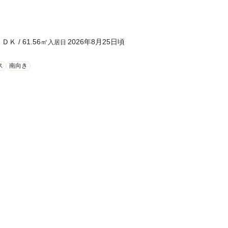
ＬＤＫ
/
61.56
㎡
2026年8月25日頃
入居日
ス
南向き