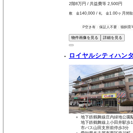
2
階
8万
円
/ 共益費等
2,500円
140,000
/
1.00ヶ月
敷 金
礼 金
間
P空き有
保証人不要
猫飼育
物件画像を見る
詳細を見る
ロイヤルシティハン
地下鉄鶴舞線庄内緑地公園
地下鉄鶴舞線上小田井駅歩1
市バス山田支所前停歩3分