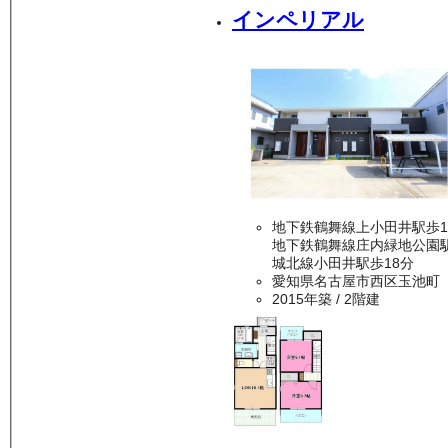
インペリアル
地下鉄鶴舞線上小田井駅歩1
地下鉄鶴舞線庄内緑地公園駅
城北線小田井駅歩18分
愛知県名古屋市西区玉池町
2015年築
/ 2階建