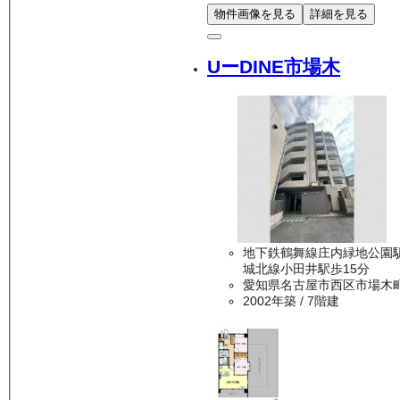
物件画像を見る
詳細を見る
UーDINE市場木
地下鉄鶴舞線庄内緑地公園駅
城北線小田井駅歩15分
愛知県名古屋市西区市場木
2002年築
/ 7階建