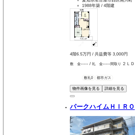
愛知県名古屋市西区南川町
1988年築
/ 4階建
4
階
6.5万
円
/ 共益費等
3,000円
-----
/
-----
２ＬＤ
敷 金
礼 金
間取り
敷礼0
都市ガス
物件画像を見る
詳細を見る
パークハイムＨＩＲＯ