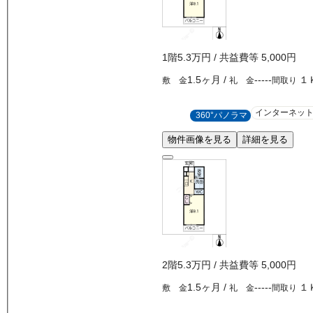
1
階
5.3万
円
/ 共益費等
5,000円
1.5ヶ月
/
-----
１
敷 金
礼 金
間取り
インターネッ
360°パノラマ
物件画像を見る
詳細を見る
2
階
5.3万
円
/ 共益費等
5,000円
1.5ヶ月
/
-----
１
敷 金
礼 金
間取り