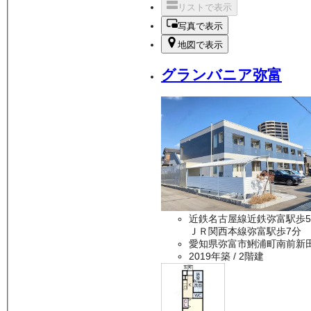
リストで表示
写真で表示
地図で表示
グランバニア弥富
近鉄名古屋線近鉄弥富駅歩
ＪＲ関西本線弥富駅歩7分
愛知県弥富市鯏浦町南前新
2019年築
/ 2階建