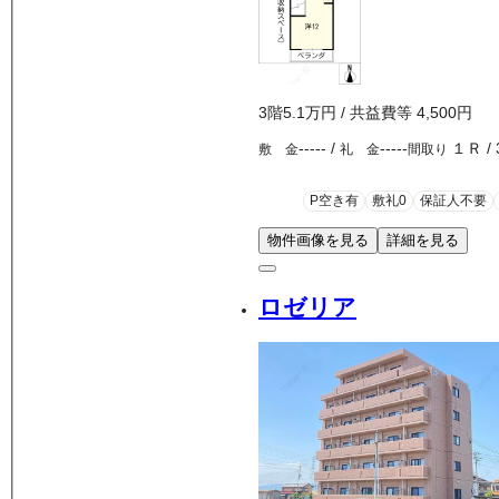
3
階
5.1万
円
/ 共益費等
4,500円
-----
/
-----
１Ｒ
/
敷 金
礼 金
間取り
P空き有
敷礼0
保証人不要
物件画像を見る
詳細を見る
ロゼリア