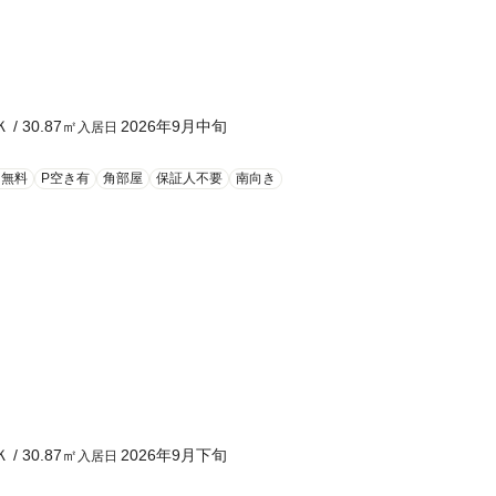
Ｋ
/
30.87
㎡
2026年9月中旬
入居日
ト無料
P空き有
角部屋
保証人不要
南向き
Ｋ
/
30.87
㎡
2026年9月下旬
入居日