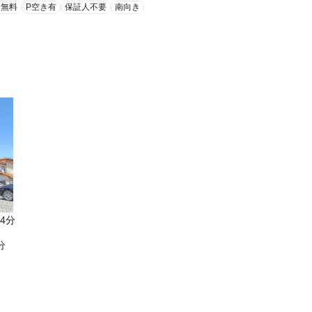
ト無料
P空き有
保証人不要
南向き
4分
分