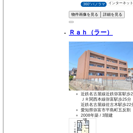
インターネッ
360°パノラマ
物件画像を見る
詳細を見る
Ｒａｈ（ラー）
近鉄名古屋線近鉄弥富駅歩2
ＪＲ関西本線弥富駅歩25分
近鉄名古屋線佐古木駅歩22
愛知県弥富市平島町五反割
2008年築
/ 3階建