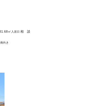
31.68
㎡
相 談
入居日
南向き