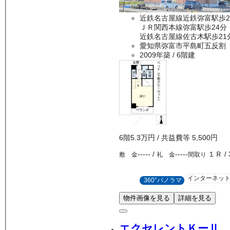
近鉄名古屋線近鉄弥富駅歩2
ＪＲ関西本線弥富駅歩24分
近鉄名古屋線佐古木駅歩21
愛知県弥富市平島町五反割
2009年築
/ 6階建
6
階
5.3万
円
/ 共益費等
5,500円
-----
/
-----
１Ｒ
/
敷 金
礼 金
間取り
インターネッ
360°パノラマ
物件画像を見る
詳細を見る
エクセレントＫーⅡ