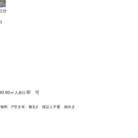
1分
分
30.80
㎡
即 可
入居日
ト無料
P空き有
敷礼0
保証人不要
南向き