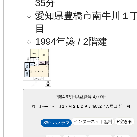
35分
愛知県豊橋市南牛川１
目
1994年築
/ 2階建
2
階
4.6万
円
共益費等
4,000円
-----
/
1ヶ月
２ＬＤＫ
/
49.52
㎡
入居日
即 可
敷 金
礼 金
インターネット無料
P空き有
360°パノラマ