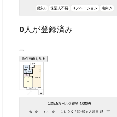
敷礼0
保証人不要
リノベーション
南向き
0
人が登録済み
物件画像を見る
1
階
5.5万
円
共益費等
4,000円
-----
/
-----
１ＬＤＫ
/
39.69
㎡
入居日
即 可
敷 金
礼 金