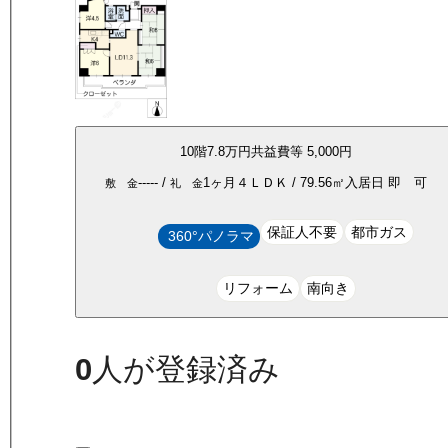
10
階
7.8万
円
共益費等
5,000円
-----
/
1ヶ月
４ＬＤＫ
/
79.56
㎡
入居日
即 可
敷 金
礼 金
保証人不要
都市ガス
360°パノラマ
リフォーム
南向き
0
人が登録済み