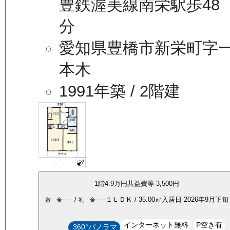
豊鉄渥美線南栄駅歩48
分
愛知県豊橋市新栄町字
本木
1991年築
/ 2階建
1
階
4.9万
円
共益費等
3,500円
-----
/
-----
１ＬＤＫ
/
35.00
㎡
入居日
2026年9月下旬
敷 金
礼 金
インターネット無料
P空き有
360°パノラマ