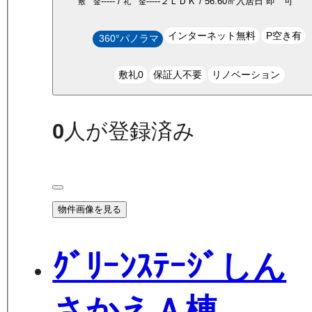
-----
/
-----
２ＬＤＫ
/
56.60
㎡
入居日
即 可
敷 金
礼 金
インターネット無料
P空き有
360°パノラマ
敷礼0
保証人不要
リノベーション
0
人が登録済み
物件画像を見る
ｸﾞﾘｰﾝｽﾃｰｼﾞしん
さかえＡ棟