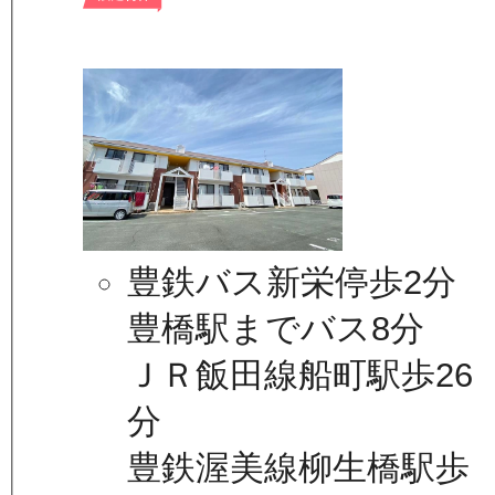
豊鉄バス新栄停歩2分
豊橋駅までバス8分
ＪＲ飯田線船町駅歩26
分
豊鉄渥美線柳生橋駅歩