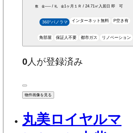
-----
/
1ヶ月
１Ｒ
/
24.71
㎡
入居日
即 可
敷 金
礼 金
インターネット無料
P空き有
360°パノラマ
角部屋
保証人不要
都市ガス
リノベーション
0
人が登録済み
物件画像を見る
丸美ロイヤルマ