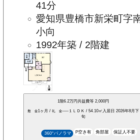
41分
愛知県豊橋市新栄町字
小向
1992年築
/ 2階建
1
階
6.2万
円
共益費等
2,000円
1ヶ月
/
-----
１ＬＤＫ
/
54.10
㎡
入居日
2026年8月下
敷 金
礼 金
旬
P空き有
角部屋
保証人不要
360°パノラマ