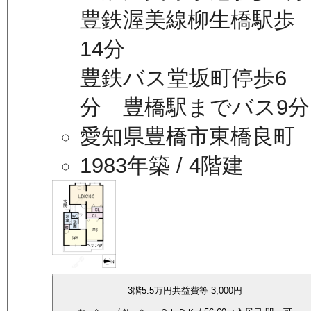
豊鉄渥美線柳生橋駅歩
14分
豊鉄バス堂坂町停歩6
分 豊橋駅までバス9分
愛知県豊橋市東橋良町
1983年築
/ 4階建
3
階
5.5万
円
共益費等
3,000円