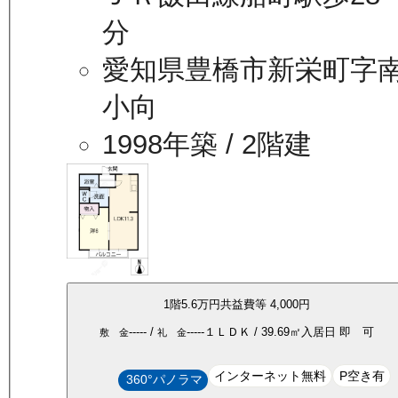
分
愛知県豊橋市新栄町字
小向
1998年築
/ 2階建
1
階
5.6万
円
共益費等
4,000円
-----
/
-----
１ＬＤＫ
/
39.69
㎡
入居日
即 可
敷 金
礼 金
インターネット無料
P空き有
360°パノラマ