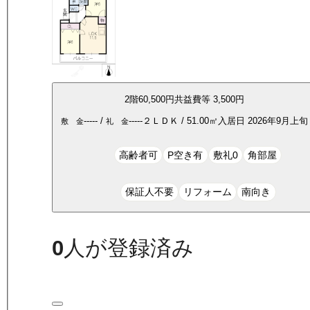
2
階
60,500
円
共益費等
3,500円
-----
/
-----
２ＬＤＫ
/
51.00
㎡
入居日
2026年9月上旬
敷 金
礼 金
高齢者可
P空き有
敷礼0
角部屋
保証人不要
リフォーム
南向き
0
人が登録済み