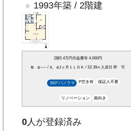
1993年築
/ 2階建
2
階
5.4万
円
共益費等
4,000円
-----
/
1ヶ月
１ＬＤＫ
/
52.39
㎡
入居日
即 可
敷 金
礼 金
P空き有
保証人不要
360°パノラマ
リノベーション
南向き
0
人が登録済み