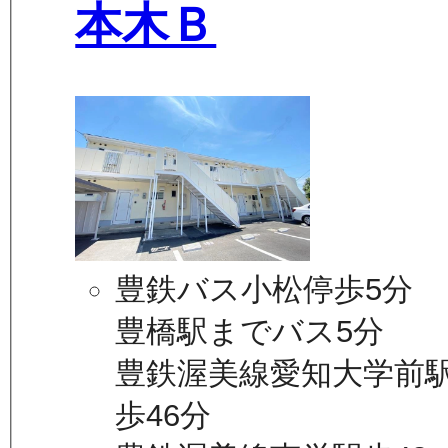
本木Ｂ
豊鉄バス小松停歩5分
豊橋駅までバス5分
豊鉄渥美線愛知大学前
歩46分