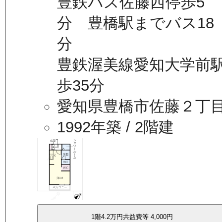
豊鉄バス佐藤西停歩5
分 豊橋駅までバス18
分
豊鉄渥美線愛知大学前
歩35分
愛知県豊橋市佐藤２丁
1992年築
/ 2階建
1
階
4.2万
円
共益費等
4,000円