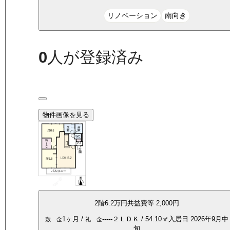
リノベーション
南向き
0
人が登録済み
物件画像を見る
2
階
6.2万
円
共益費等
2,000円
1ヶ月
/
-----
２ＬＤＫ
/
54.10
㎡
入居日
2026年9月中
敷 金
礼 金
旬