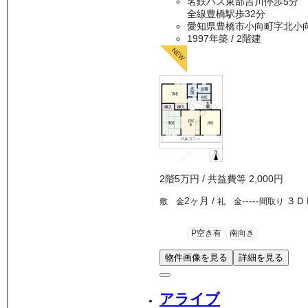
名鉄バス東部吉川停歩5分 
全線豊橋駅歩32分
愛知県豊橋市小向町字北小
1997年築
/ 2階建
2
階
5万
円
/ 共益費等
2,000円
2ヶ月
/
-----
３Ｄ
敷 金
礼 金
間取り
P空き有
南向き
物件画像を見る
詳細を見る
アライブ