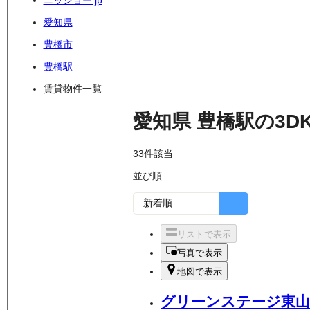
ニッショー.jp
愛知県
豊橋市
豊橋駅
賃貸物件一覧
愛知県
豊橋駅
の
3D
33
件該当
並び順
リストで表示
写真で表示
地図で表示
グリーンステージ東山