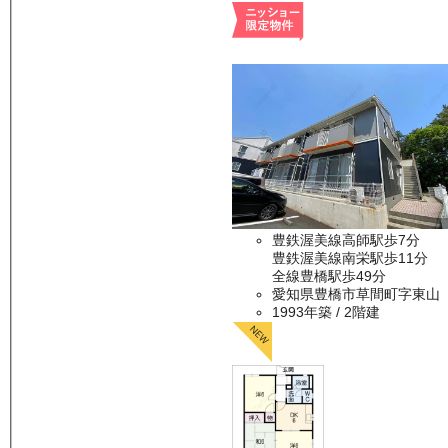
豊鉄渥美線高師駅歩7分
豊鉄渥美線南栄駅歩11分
全線豊橋駅歩49分
愛知県豊橋市草間町字東山
1993年築
/ 2階建