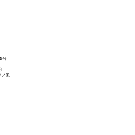
9分
分
タノ割