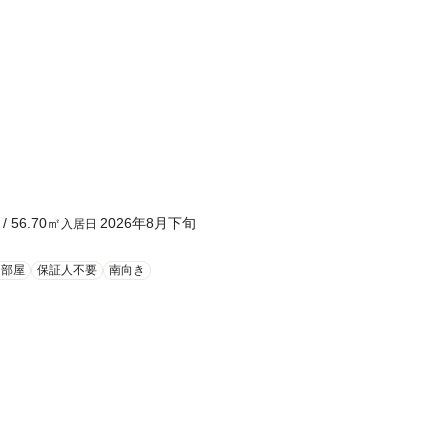
/
56.70
㎡
2026年8月下旬
入居日
角部屋
保証人不要
南向き