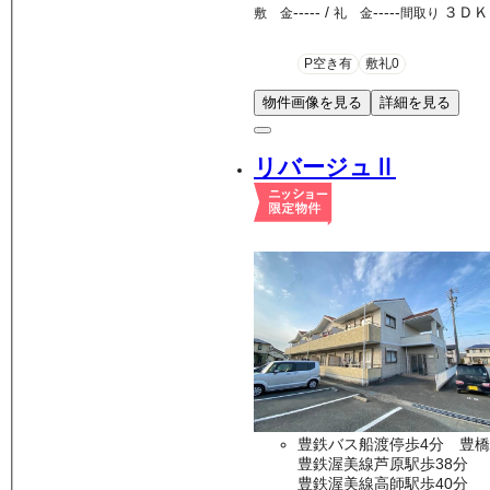
-----
/
-----
３ＤＫ
敷 金
礼 金
間取り
P空き有
敷礼0
物件画像を見る
詳細を見る
リバージュⅡ
豊鉄バス船渡停歩4分 豊橋
豊鉄渥美線芦原駅歩38分
豊鉄渥美線高師駅歩40分