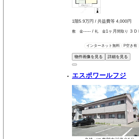
1
階
5.9万
円
/ 共益費等
4,000円
-----
/
1ヶ月
３Ｄ
敷 金
礼 金
間取り
インターネット無料
P空き有
物件画像を見る
詳細を見る
エスポワールフジ