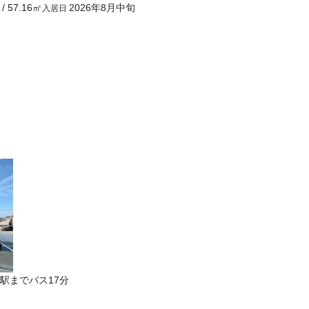
/
57.16
㎡
2026年8月中旬
入居日
駅までバス17分