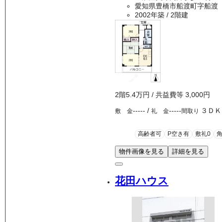
愛知県豊橋市船渡町字船渡
2002年築
/ 2階建
2
階
5.4万
円
/ 共益費等
3,000円
-----
/
-----
３ＤＫ
敷 金
礼 金
間取り
高齢者可
P空き有
敷礼0
物件画像を見る
詳細を見る
花田ハウス