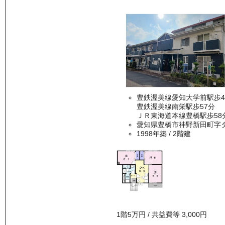
豊鉄渥美線愛知大学前駅歩4
豊鉄渥美線南栄駅歩57分
ＪＲ東海道本線豊橋駅歩58
愛知県豊橋市神野新田町字
1998年築
/ 2階建
1
階
5万
円
/ 共益費等
3,000円