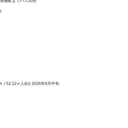
豊橋駅までバス10分
向
Ｋ
/
52.12
㎡
2026年8月中旬
入居日