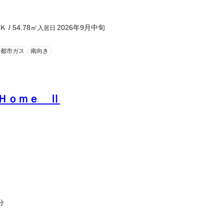
Ｋ
/
54.78
㎡
2026年9月中旬
入居日
都市ガス
南向き
Ｈｏｍｅ Ⅱ
分