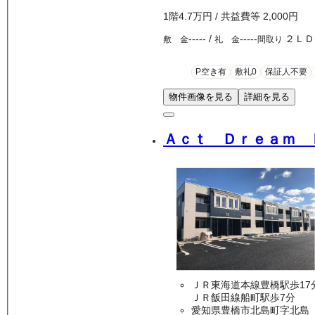
1
階
4.7万
円
/ 共益費等
2,000円
-----
/
-----
２ＬＤ
敷 金
礼 金
間取り
P空き有
敷礼0
保証人不要
物件画像を見る
詳細を見る
Ａｃｔ Ｄｒｅａｍ 
ＪＲ東海道本線豊橋駅歩17
ＪＲ飯田線船町駅歩7分
愛知県豊橋市北島町字北島