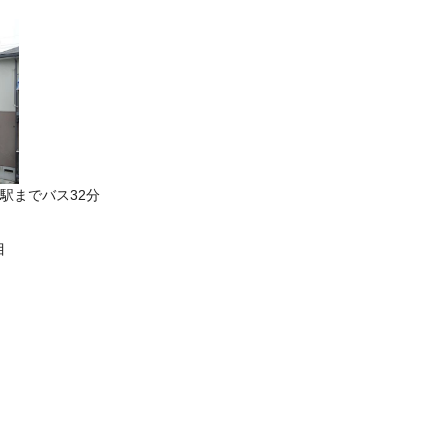
駅までバス32分
目