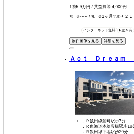
1
階
5.9万
円
/ 共益費等
4,000円
-----
/
1ヶ月
２Ｌ
敷 金
礼 金
間取り
インターネット無料
P空き有
物件画像を見る
詳細を見る
Ａｃｔ Ｄｒｅａｍ 
ＪＲ飯田線船町駅歩7分
ＪＲ東海道本線豊橋駅歩18
ＪＲ飯田線下地駅歩20分