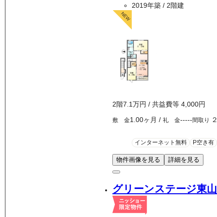
2019年築
/ 2階建
2
階
7.1万
円
/ 共益費等
4,000円
1.00ヶ月
/
-----
敷 金
礼 金
間取り
インターネット無料
P空き有
物件画像を見る
詳細を見る
グリーンステージ東山