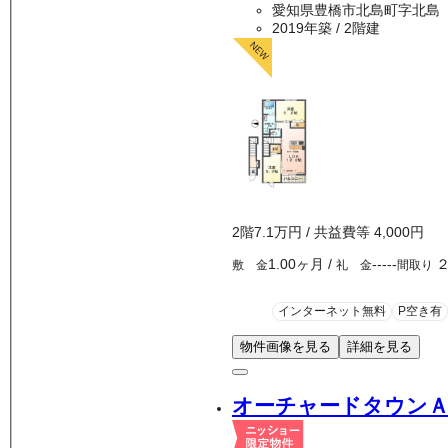
愛知県豊橋市北島町字北島
2019年築
/ 2階建
2
階
7.1万
円
/ 共益費等
4,000円
1.00ヶ月
/
-----
敷 金
礼 金
間取り
インターネット無料
P空き有
物件画像を見る
詳細を見る
オーチャードタウン