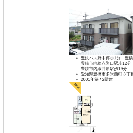
豊鉄バス野中停歩1分 豊橋
豊鉄市内線赤岩口駅歩12分
豊鉄市内線井原駅歩19分
愛知県豊橋市多米西町３丁
2001年築
/ 2階建