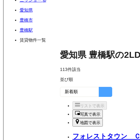
ニッショー.jp
愛知県
豊橋市
豊橋駅
賃貸物件一覧
愛知県
豊橋駅
の
2L
113
件該当
並び順
リストで表示
写真で表示
地図で表示
フォレストタウン 