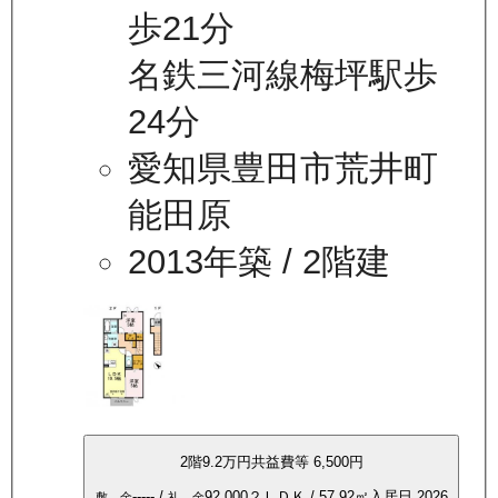
歩21分
名鉄三河線梅坪駅歩
24分
愛知県豊田市荒井町
能田原
2013年築
/ 2階建
2
階
9.2万
円
共益費等
6,500円
-----
/
92,000
２ＬＤＫ
/
57.92
㎡
入居日
2026
敷 金
礼 金