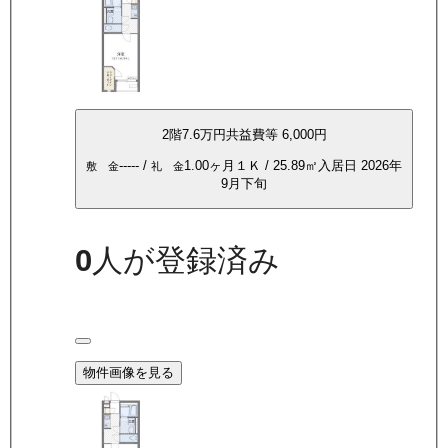
2
階
7.6万
円
共益費等
6,000円
-----
/
1.00ヶ月
１Ｋ
/
25.89
㎡
入居日
2026年
敷 金
礼 金
9月下旬
0
人が登録済み
物件画像を見る