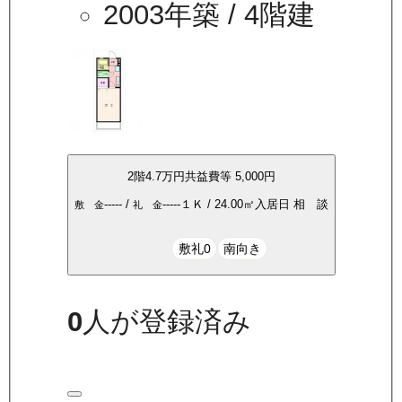
2003年築
/ 4階建
2
階
4.7万
円
共益費等
5,000円
-----
/
-----
１Ｋ
/
24.00
㎡
入居日
相 談
敷 金
礼 金
敷礼0
南向き
0
人が登録済み