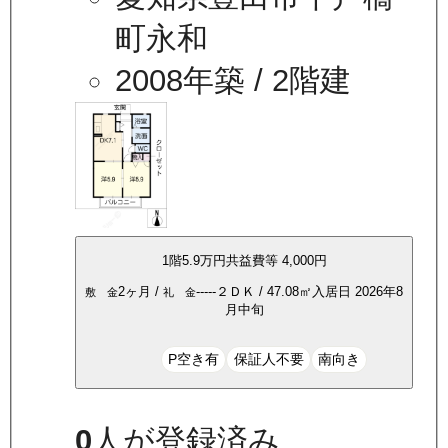
町永和
2008年築
/ 2階建
1
階
5.9万
円
共益費等
4,000円
2ヶ月
/
-----
２ＤＫ
/
47.08
㎡
入居日
2026年8
敷 金
礼 金
月中旬
P空き有
保証人不要
南向き
0
人が登録済み