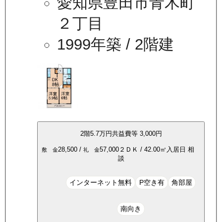
愛知県豊田市青木町
２丁目
1999年築
/ 2階建
2
階
5.7万
円
共益費等
3,000円
28,500
/
57,000
２ＤＫ
/
42.00
㎡
入居日
相
敷 金
礼 金
談
インターネット無料
P空き有
角部屋
南向き