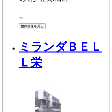
物件画像を見る
ミランダＢＥＬ
Ｌ栄