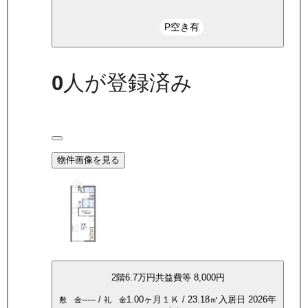
P空き有
0
人が登録済み
物件画像を見る
2
階
6.7万
円
共益費等
8,000円
-----
/
1.00ヶ月
１Ｋ
/
23.18
㎡
入居日
2026年
敷 金
礼 金