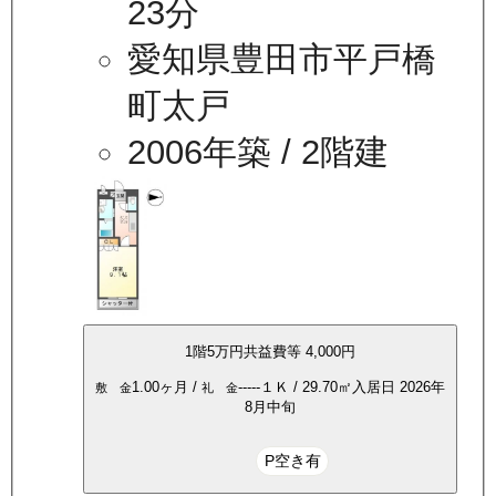
23分
愛知県豊田市平戸橋
町太戸
2006年築
/ 2階建
1
階
5万
円
共益費等
4,000円
1.00ヶ月
/
-----
１Ｋ
/
29.70
㎡
入居日
2026年
敷 金
礼 金
8月中旬
P空き有