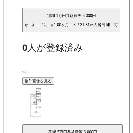
1
階
8.1万
円
共益費等
6,000円
-----
/
1.00ヶ月
１Ｋ
/
31.51
㎡
入居日
即 可
敷 金
礼 金
0
人が登録済み
物件画像を見る
2
階
8.5万
円
共益費等
6,000円