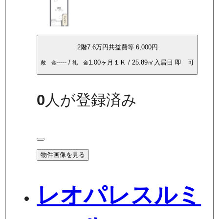
2
階
7.6万
円
共益費等
6,000円
-----
/
1.00ヶ月
１Ｋ
/
25.89
㎡
入居日
即 可
敷 金
礼 金
0
人が登録済み
物件画像を見る
レオパレスルミ