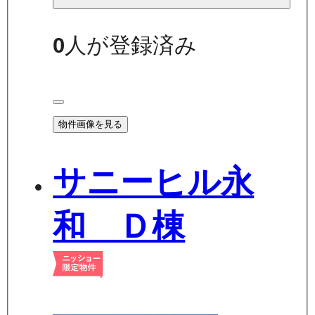
0
人が登録済み
物件画像を見る
サニーヒル永
和 Ｄ棟