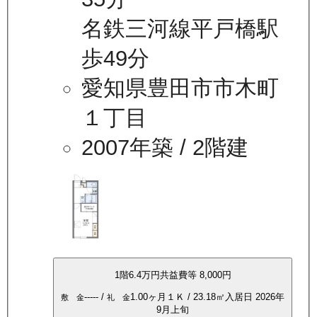
名鉄三河線平戸橋駅
歩49分
愛知県豊田市市木町
１丁目
2007年築
/ 2階建
1
階
6.4万
円
共益費等
8,000円
-----
/
1.00ヶ月
１Ｋ
/
23.18
㎡
入居日
2026年
敷 金
礼 金
9月上旬