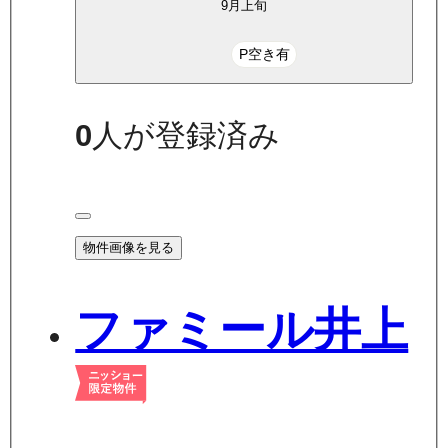
9月上旬
P空き有
0
人が登録済み
物件画像を見る
ファミール井上