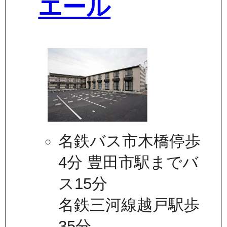
エール
名鉄バス市木橋停歩
4分 豊田市駅までバ
ス15分
名鉄三河線越戸駅歩
35分