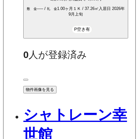
-----
/
1.00ヶ月
１Ｋ
/
37.26
㎡
入居日
2026年
敷 金
礼 金
9月上旬
P空き有
0
人が登録済み
物件画像を見る
シャトレーン幸
世館