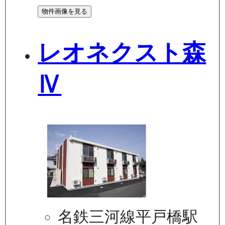
物件画像を見る
レオネクスト森
Ⅳ
名鉄三河線平戸橋駅