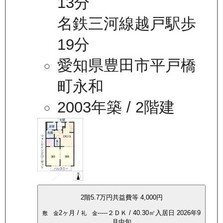
13分
名鉄三河線越戸駅歩
19分
愛知県豊田市平戸橋
町永和
2003年築
/ 2階建
2
階
5.7万
円
共益費等
4,000円
2ヶ月
/
-----
２ＤＫ
/
40.30
㎡
入居日
2026年9
敷 金
礼 金
月中旬