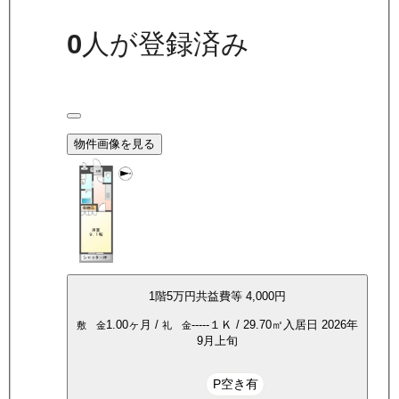
0
人が登録済み
物件画像を見る
1
階
5万
円
共益費等
4,000円
1.00ヶ月
/
-----
１Ｋ
/
29.70
㎡
入居日
2026年
敷 金
礼 金
9月上旬
P空き有