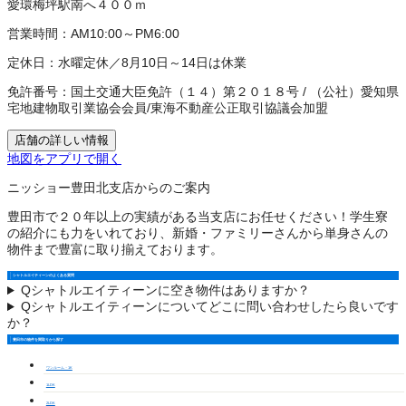
愛環梅坪駅南へ４００ｍ
営業時間：
AM10:00～PM6:00
定休日：
水曜定休／8月10日～14日は休業
免許番号：
国土交通大臣免許（１４）第２０１８号
/
（公社）愛知県
宅地建物取引業協会会員
/
東海不動産公正取引協議会加盟
店舗の詳しい情報
地図をアプリで開く
ニッショー豊田北支店からのご案内
豊田市で２０年以上の実績がある当支店にお任せください！学生寮
の紹介にも力をいれており、新婚・ファミリーさんから単身さんの
物件まで豊富に取り揃えております。
シャトルエイティーンのよくある質問
Q
シャトルエイティーンに空き物件はありますか？
Q
シャトルエイティーンについてどこに問い合わせしたら良いです
か？
豊田市の物件を間取りから探す
ワンルーム・1K
1LDK
2LDK