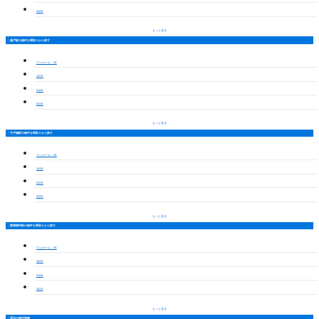
3LDK
もっと見る
越戸駅の物件を間取りから探す
ワンルーム・1K
1LDK
2LDK
3LDK
もっと見る
平戸橋駅の物件を間取りから探す
ワンルーム・1K
1LDK
2LDK
3LDK
もっと見る
愛環梅坪駅の物件を間取りから探す
ワンルーム・1K
1LDK
2LDK
3LDK
もっと見る
周辺の物件情報