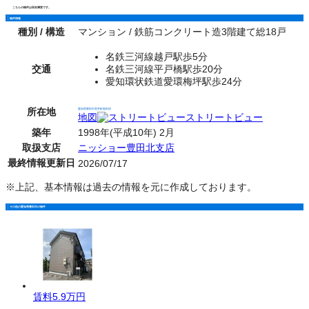
こちらの物件は現在満室です。
物件情報
種別 / 構造
マンション / 鉄筋コンクリート造3階建て総18戸
名鉄三河線越戸駅歩5分
交通
名鉄三河線平戸橋駅歩20分
愛知環状鉄道愛環梅坪駅歩24分
所在地
愛知県豊田市荒井町能田原
地図
ストリートビュー
築年
1998年(平成10年) 2月
取扱支店
ニッショー豊田北支店
最終情報更新日
2026/07/17
※上記、基本情報は過去の情報を元に作成しております。
その他の愛知県豊田市の物件
賃料
5.9万円