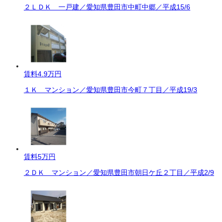
２ＬＤＫ 一戸建／愛知県豊田市中町中郷／平成15/6
賃料
4.9万円
１Ｋ マンション／愛知県豊田市今町７丁目／平成19/3
賃料
5万円
２ＤＫ マンション／愛知県豊田市朝日ケ丘２丁目／平成2/9