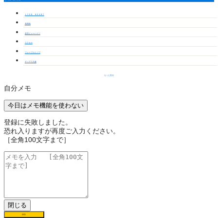
ＬＹＯＮ ＨＥＡＲＴ
高岡苑
若宮ビューハイツ
エクセカ
フォーブルミノワ
ディアス大倉
もっと見る
自分メモ
今日はメモ機能を使わない
登録に失敗しました。
恐れ入りますが再度ご入力ください。
［全角100文字まで］
閉じる
保存