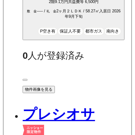
2
階
9.1万
円
共益費等
6,500円
-----
/
2ヶ月
２ＬＤＫ
/
58.27
㎡
入居日
2026
敷 金
礼 金
年9月下旬
P空き有
保証人不要
都市ガス
南向き
0
人が登録済み
物件画像を見る
プレシオサ