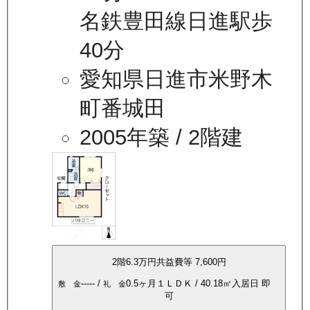
名鉄豊田線日進駅歩
40分
愛知県日進市米野木
町番城田
2005年築
/ 2階建
2
階
6.3万
円
共益費等
7,600円
-----
/
0.5ヶ月
１ＬＤＫ
/
40.18
㎡
入居日
即
敷 金
礼 金
可