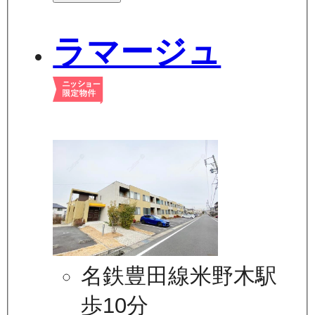
ラマージュ
名鉄豊田線米野木駅
歩10分