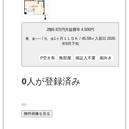
2
階
6.8万
円
共益費等
4,500円
-----
/
1ヶ月
１ＬＤＫ
/
45.58
㎡
入居日
2026
敷 金
礼 金
年9月下旬
P空き有
角部屋
保証人不要
南向き
0
人が登録済み
物件画像を見る