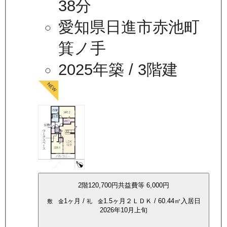
38分
愛知県日進市赤池町
箕ノ手
2025年築
/ 3階建
2
階
120,700
円
共益費等
6,000円
1ヶ月
/
1.5ヶ月
２ＬＤＫ
/
60.44
㎡
入居日
敷 金
礼 金
2026年10月上旬