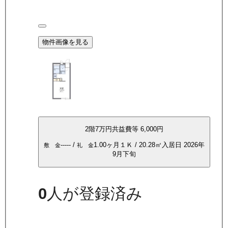
物件画像を見る
2
階
7万
円
共益費等
6,000円
-----
/
1.00ヶ月
１Ｋ
/
20.28
㎡
入居日
2026年
敷 金
礼 金
9月下旬
0
人が登録済み