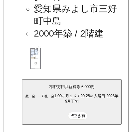
愛知県みよし市三好
町中島
2000年築
/ 2階建
2
階
7万
円
共益費等
6,000円
-----
/
1.00ヶ月
１Ｋ
/
20.28
㎡
入居日
2026年
敷 金
礼 金
9月下旬
P空き有