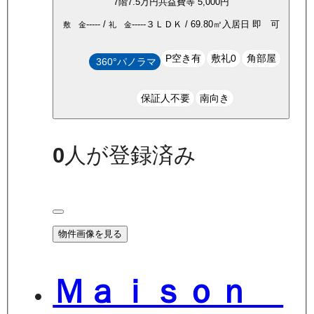
7
階
7.5万
円
共益費等
5,000円
-----
/
-----
３ＬＤＫ
/
69.80
㎡
入居日
即 可
敷 金
礼 金
P空き有
敷礼0
角部屋
360°パノラマ
保証人不要
南向き
0
人が登録済み
物件画像を見る
Ｍａｉｓｏｎ