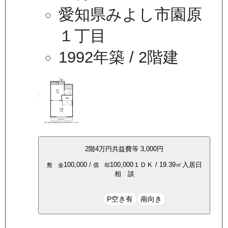
愛知県みよし市園原
１丁目
1992年築
/ 2階建
2
階
4万
円
共益費等
3,000円
100,000
/
100,000
１ＤＫ
/
19.39
㎡
入居日
敷 金
償 却
相 談
P空き有
南向き