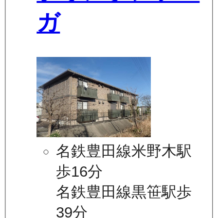
ガ
名鉄豊田線米野木駅
歩16分
名鉄豊田線黒笹駅歩
39分