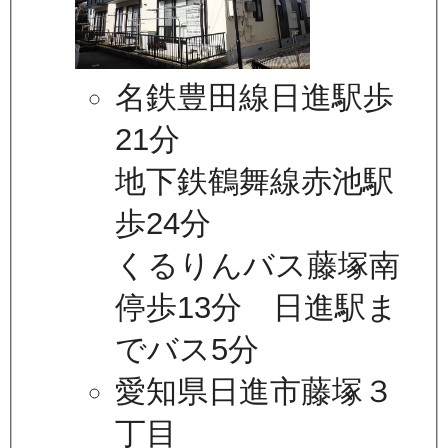
名鉄豊田線日進駅歩
21分
地下鉄鶴舞線赤池駅
歩24分
くるりんバス藤塚南
停歩13分 日進駅ま
でバス5分
愛知県日進市藤塚３
丁目