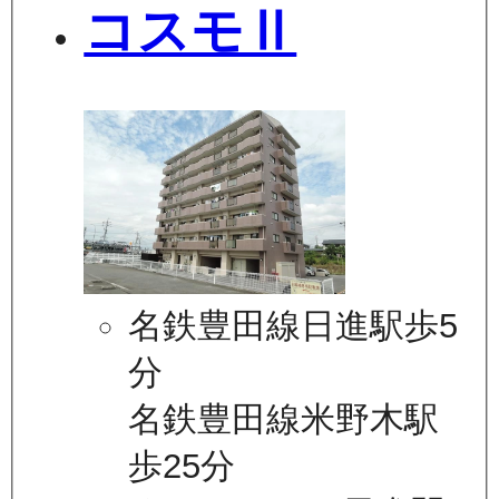
コスモⅡ
名鉄豊田線日進駅歩5
分
名鉄豊田線米野木駅
歩25分