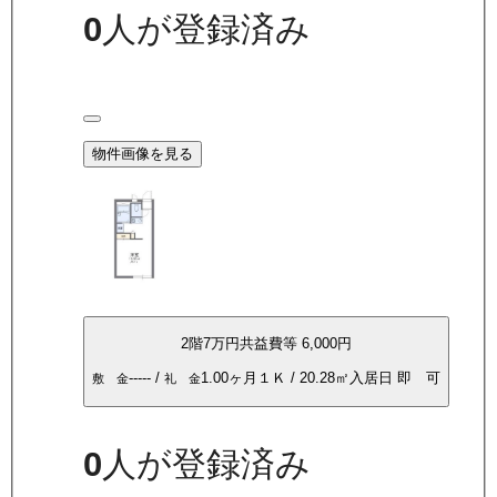
0
人が登録済み
物件画像を見る
2
階
7万
円
共益費等
6,000円
-----
/
1.00ヶ月
１Ｋ
/
20.28
㎡
入居日
即 可
敷 金
礼 金
0
人が登録済み