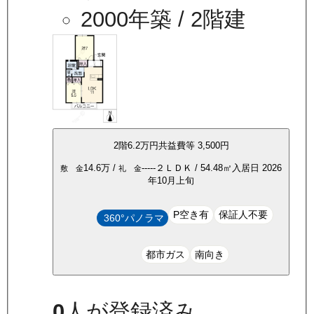
2000年築
/ 2階建
2
階
6.2万
円
共益費等
3,500円
14.6万
/
-----
２ＬＤＫ
/
54.48
㎡
入居日
2026
敷 金
礼 金
年10月上旬
P空き有
保証人不要
360°パノラマ
都市ガス
南向き
0
人が登録済み