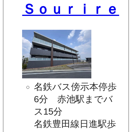
Ｓｏｕｒｉｒｅ
名鉄バス傍示本停歩
6分 赤池駅までバ
ス15分
名鉄豊田線日進駅歩