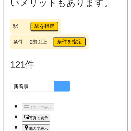
いメリットもあります。
駅を指定
駅
条件を指定
条件
2階以上
121
件
リストで表示
写真で表示
地図で表示