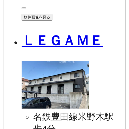
物件画像を見る
ＬＥＧＡＭＥ
名鉄豊田線米野木駅
歩4分