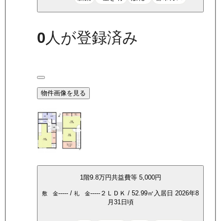
0
人が登録済み
物件画像を見る
1
階
9.8万
円
共益費等
5,000円
-----
/
-----
２ＬＤＫ
/
52.99
㎡
入居日
2026年8
敷 金
礼 金
月31日頃