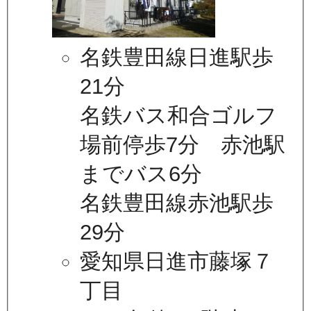
名鉄豊田線日進駅歩
21分
名鉄バス和合ゴルフ
場前停歩7分 赤池駅
までバス6分
名鉄豊田線赤池駅歩
29分
愛知県日進市藤塚７
丁目