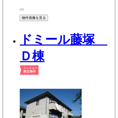
物件画像を見る
ドミール藤塚
Ｄ棟