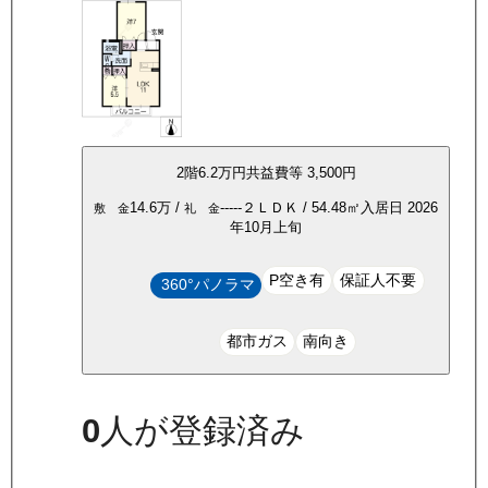
2
階
6.2万
円
共益費等
3,500円
14.6万
/
-----
２ＬＤＫ
/
54.48
㎡
入居日
2026
敷 金
礼 金
年10月上旬
P空き有
保証人不要
360°パノラマ
都市ガス
南向き
0
人が登録済み