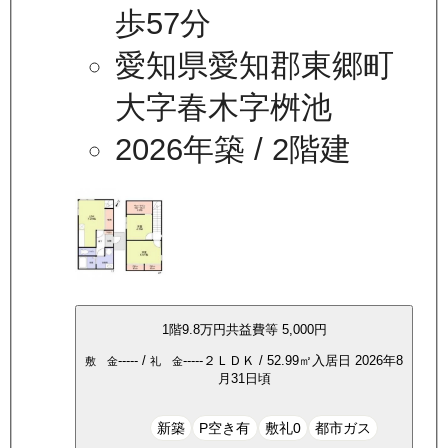
歩57分
愛知県愛知郡東郷町
大字春木字桝池
2026年築
/ 2階建
1
階
9.8万
円
共益費等
5,000円
-----
/
-----
２ＬＤＫ
/
52.99
㎡
入居日
2026年8
敷 金
礼 金
月31日頃
新築
P空き有
敷礼0
都市ガス