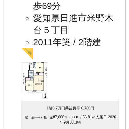
歩69分
愛知県日進市米野木
台５丁目
2011年築
/ 2階建
1
階
8.7万
円
共益費等
6,700円
-----
/
87,000
２ＬＤＫ
/
56.81
㎡
入居日
2026
敷 金
礼 金
年9月30日頃