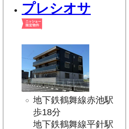
プレシオサ
地下鉄鶴舞線赤池駅
歩18分
地下鉄鶴舞線平針駅