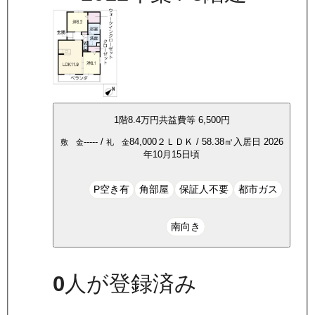
1
階
8.4万
円
共益費等
6,500円
-----
/
84,000
２ＬＤＫ
/
58.38
㎡
入居日
2026
敷 金
礼 金
年10月15日頃
P空き有
角部屋
保証人不要
都市ガス
南向き
0
人が登録済み