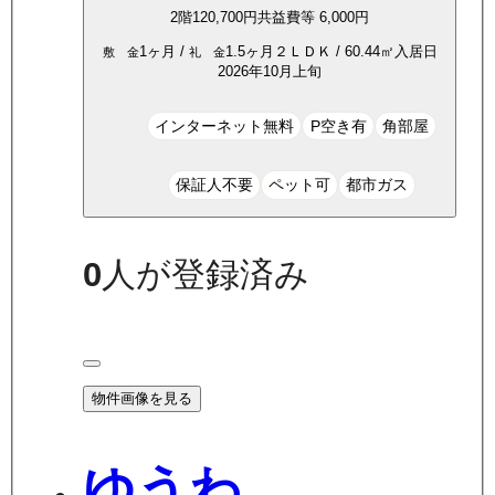
2
階
120,700
円
共益費等
6,000円
1ヶ月
/
1.5ヶ月
２ＬＤＫ
/
60.44
㎡
入居日
敷 金
礼 金
2026年10月上旬
インターネット無料
P空き有
角部屋
保証人不要
ペット可
都市ガス
0
人が登録済み
物件画像を見る
ゆうわ