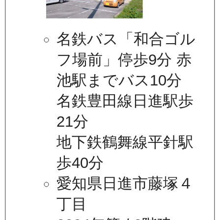
名鉄バス「和合ゴル
フ場前」停歩9分 赤
池駅までバス10分
名鉄豊田線日進駅歩
21分
地下鉄鶴舞線平針駅
歩40分
愛知県日進市藤塚４
丁目