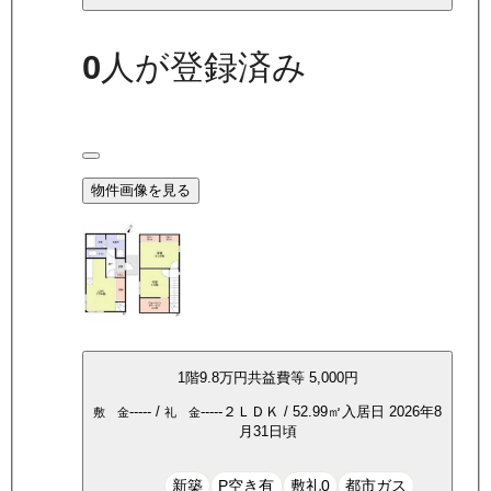
0
人が登録済み
物件画像を見る
1
階
9.8万
円
共益費等
5,000円
-----
/
-----
２ＬＤＫ
/
52.99
㎡
入居日
2026年8
敷 金
礼 金
月31日頃
新築
P空き有
敷礼0
都市ガス