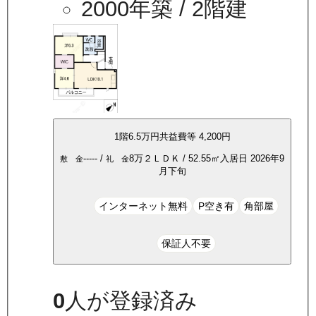
2000年築
/ 2階建
1
階
6.5万
円
共益費等
4,200円
-----
/
8万
２ＬＤＫ
/
52.55
㎡
入居日
2026年9
敷 金
礼 金
月下旬
インターネット無料
P空き有
角部屋
保証人不要
0
人が登録済み