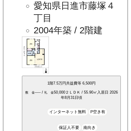
愛知県日進市藤塚４
丁目
2004年築
/ 2階建
1
階
7.5万
円
共益費等
6,500円
-----
/
50,000
２ＬＤＫ
/
55.90
㎡
入居日
2026
敷 金
礼 金
年8月31日頃
インターネット無料
P空き有
保証人不要
南向き