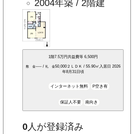
2004年築
/ 2階建
1
階
7.5万
円
共益費等
6,500円
-----
/
50,000
２ＬＤＫ
/
55.90
㎡
入居日
2026
敷 金
礼 金
年8月31日頃
インターネット無料
P空き有
保証人不要
南向き
0
人が登録済み