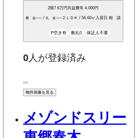
2
階
7.6万
円
共益費等
4,000円
-----
/
-----
２ＬＤＫ
/
56.60
㎡
入居日
相 談
敷 金
礼 金
P空き有
敷礼0
保証人不要
0
人が登録済み
物件画像を見る
メゾンドスリー
東郷春木