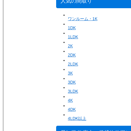
人気の間取り
ワンルーム・1K
1DK
1LDK
2K
2DK
2LDK
3K
3DK
3LDK
4K
4DK
4LDK以上