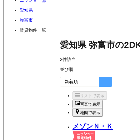
ニッショー.jp
愛知県
弥富市
賃貸物件一覧
愛知県
弥富市
の
2D
2
件該当
並び順
リストで表示
写真で表示
地図で表示
メゾンＮ・Ｋ