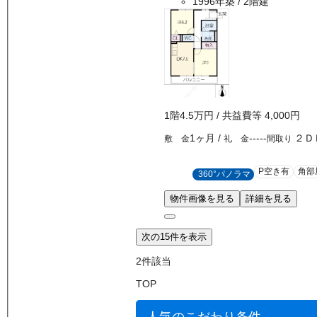
1996年築
/ 2階建
1
階
4.5万
円
/ 共益費等
4,000円
1ヶ月
/
-----
２Ｄ
敷 金
礼 金
間取り
P空き有
角部
360°パノラマ
物件画像を見る
詳細を見る
次の15件を表示
2
件該当
TOP