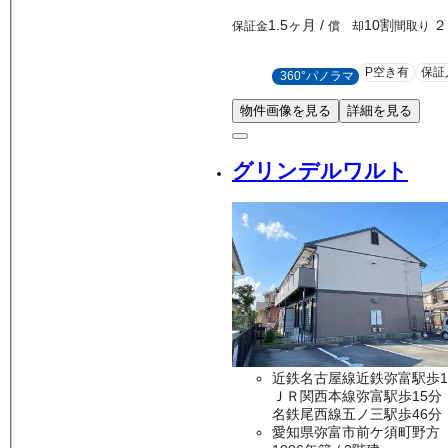
1.5ヶ月
/
10割
２
保証金
償 却
間取り
P空き有
保証
360°パノラマ
物件画像を見る
詳細を見る
グリンデルワルト
近鉄名古屋線近鉄弥富駅歩1
ＪＲ関西本線弥富駅歩15分
名鉄尾西線五ノ三駅歩46分
愛知県弥富市前ケ須町野方