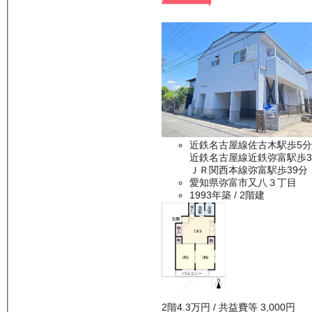
近鉄名古屋線佐古木駅歩5分
近鉄名古屋線近鉄弥富駅歩3
ＪＲ関西本線弥富駅歩39分
愛知県弥富市又八３丁目
1993年築
/ 2階建
2
階
4.3万
円
/ 共益費等
3,000円