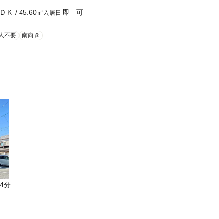
ＤＫ
/
45.60
㎡
即 可
入居日
人不要
南向き
4分