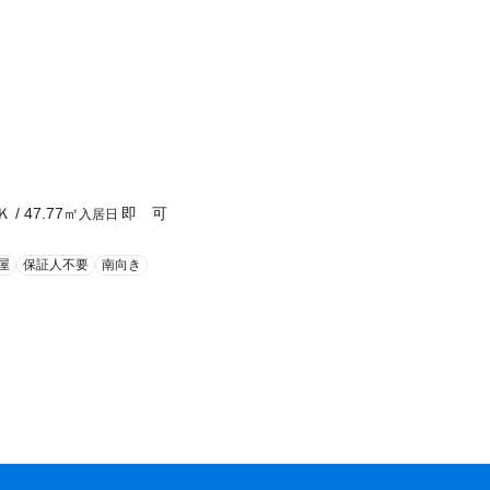
Ｋ
/
47.77
㎡
即 可
入居日
屋
保証人不要
南向き