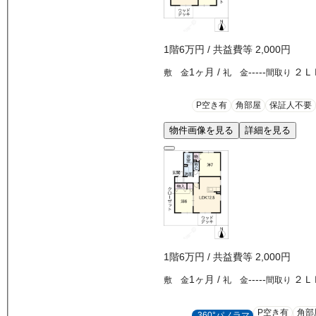
1
階
6万
円
/ 共益費等
2,000円
1ヶ月
/
-----
２Ｌ
敷 金
礼 金
間取り
P空き有
角部屋
保証人不要
物件画像を見る
詳細を見る
1
階
6万
円
/ 共益費等
2,000円
1ヶ月
/
-----
２Ｌ
敷 金
礼 金
間取り
P空き有
角部
360°パノラマ