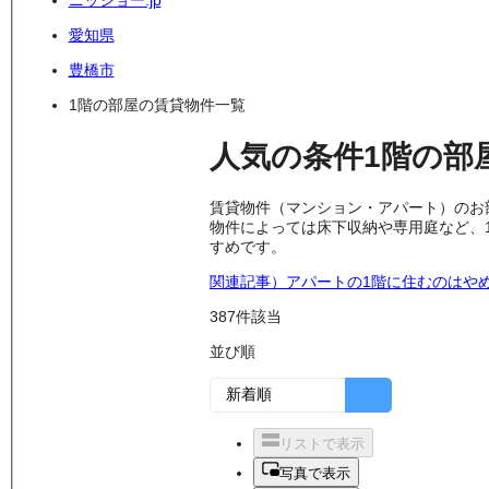
ニッショー.jp
愛知県
豊橋市
1階の部屋の賃貸物件一覧
人気の条件
1階の部
賃貸物件（マンション・アパート）のお
物件によっては床下収納や専用庭など、
すめです。
関連記事）アパートの1階に住むのはや
387
件該当
並び順
リストで表示
写真で表示