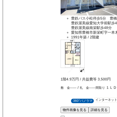
豊鉄バス小松停歩5分 豊橋
豊鉄渥美線愛知大学前駅歩4
豊鉄渥美線南栄駅歩48分
愛知県豊橋市新栄町字一本
1991年築
/ 2階建
1
階
4.9万
円
/ 共益費等
3,500円
-----
/
-----
１ＬＤ
敷 金
礼 金
間取り
インターネッ
360°パノラマ
物件画像を見る
詳細を見る