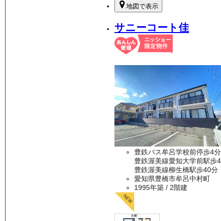
地図で表示
サニーコート佳
豊鉄バス牟呂学校前停歩4分
豊鉄渥美線愛知大学前駅歩4
豊鉄渥美線柳生橋駅歩40分
愛知県豊橋市牟呂中村町
1995年築
/ 2階建