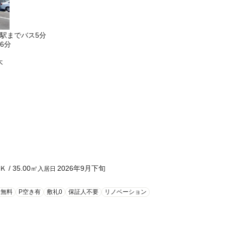
駅までバス5分
6分
木
Ｋ
/
35.00
㎡
2026年9月下旬
入居日
ト無料
P空き有
敷礼0
保証人不要
リノベーション