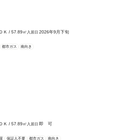
ＤＫ
/
57.89
㎡
2026年9月下旬
入居日
都市ガス
南向き
ＤＫ
/
57.89
㎡
即 可
入居日
屋
保証人不要
都市ガス
南向き