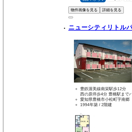
物件画像を見る
詳細を見る
ニューシティリトル
豊鉄渥美線南栄駅歩12分
西の原停歩4分 豊橋駅
愛知県豊橋市小松町字南郷
1994年築
/ 2階建