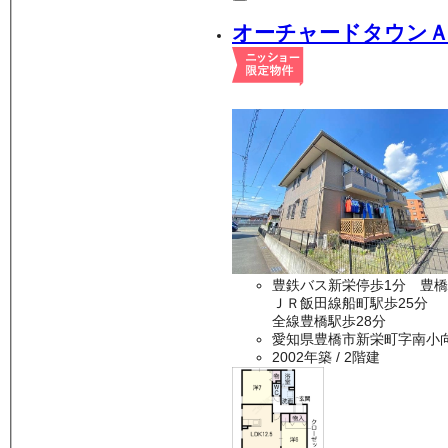
オーチャードタウン
豊鉄バス新栄停歩1分 豊橋
ＪＲ飯田線船町駅歩25分
全線豊橋駅歩28分
愛知県豊橋市新栄町字南小
2002年築
/ 2階建