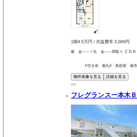
1
階
4.5万
円
/ 共益費等
3,000円
-----
/
-----
２ＤＫ
敷 金
礼 金
間取り
P空き有
敷礼0
角部屋
都
物件画像を見る
詳細を見る
フレグランス一本木Ｂ