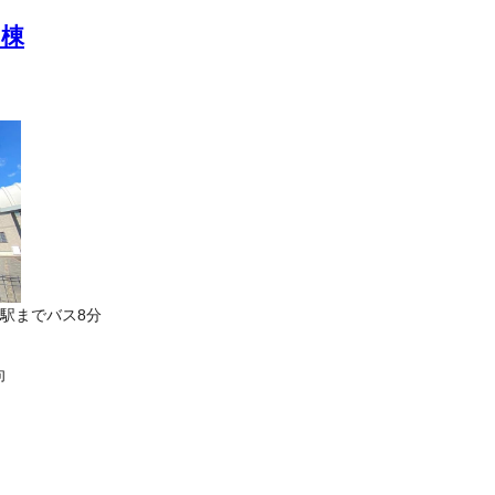
Ａ棟
駅までバス8分
向