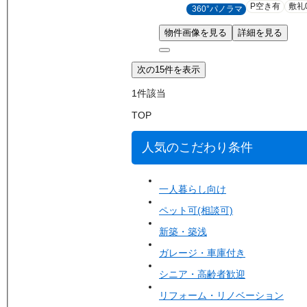
P空き有
敷礼
360°パノラマ
物件画像を見る
詳細を見る
次の15件を表示
1
件該当
TOP
人気のこだわり条件
一人暮らし向け
ペット可(相談可)
新築・築浅
ガレージ・車庫付き
シニア・高齢者歓迎
リフォーム・リノベーション