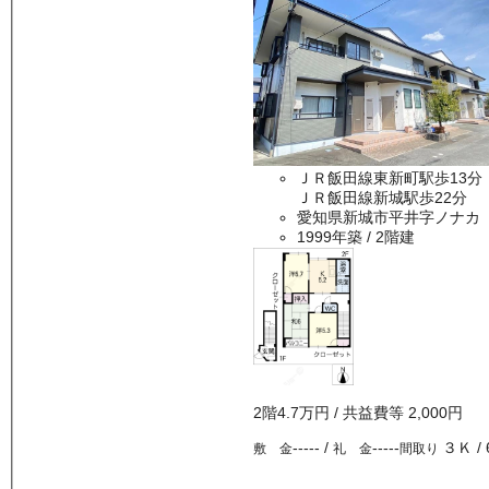
ＪＲ飯田線東新町駅歩13分
ＪＲ飯田線新城駅歩22分
愛知県新城市平井字ノナカ
1999年築
/ 2階建
2
階
4.7万
円
/ 共益費等
2,000円
-----
/
-----
３Ｋ
/
敷 金
礼 金
間取り