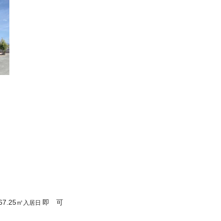
67.25
㎡
即 可
入居日