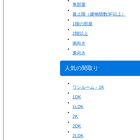
角部屋
最上階（建物階数3F以上）
1階の部屋
2階以上
南向き
東向き
人気の間取り
ワンルーム・1K
1DK
1LDK
2K
2DK
2LDK