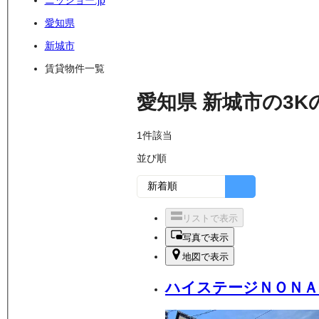
ニッショー.jp
愛知県
新城市
賃貸物件一覧
愛知県
新城市
の
3K
1
件該当
並び順
リストで表示
写真で表示
地図で表示
ハイステージＮＯＮＡ