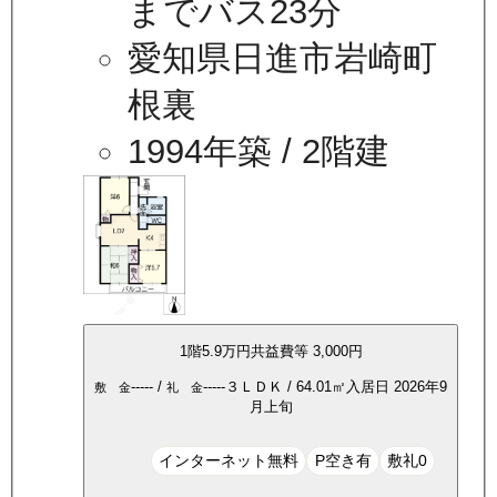
までバス23分
愛知県日進市岩崎町
根裏
1994年築
/ 2階建
1
階
5.9万
円
共益費等
3,000円
-----
/
-----
３ＬＤＫ
/
64.01
㎡
入居日
2026年9
敷 金
礼 金
月上旬
インターネット無料
P空き有
敷礼0