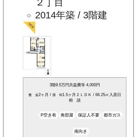
２丁目
2014年築
/ 3階建
3
階
9.5万
円
共益費等
4,000円
2ヶ月
/
1.5ヶ月
２ＬＤＫ
/
66.25
㎡
入居日
敷 金
償 却
相 談
P空き有
角部屋
保証人不要
都市ガス
南向き