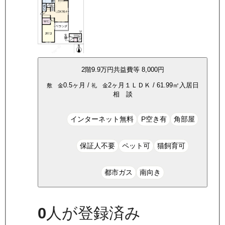
2
階
9.9万
円
共益費等
8,000円
0.5ヶ月
/
2ヶ月
１ＬＤＫ
/
61.99
㎡
入居日
敷 金
礼 金
相 談
インターネット無料
P空き有
角部屋
保証人不要
ペット可
猫飼育可
都市ガス
南向き
0
人が登録済み