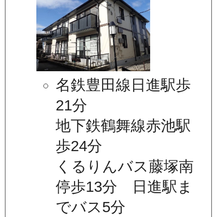
名鉄豊田線日進駅歩
21分
地下鉄鶴舞線赤池駅
歩24分
くるりんバス藤塚南
停歩13分 日進駅ま
でバス5分