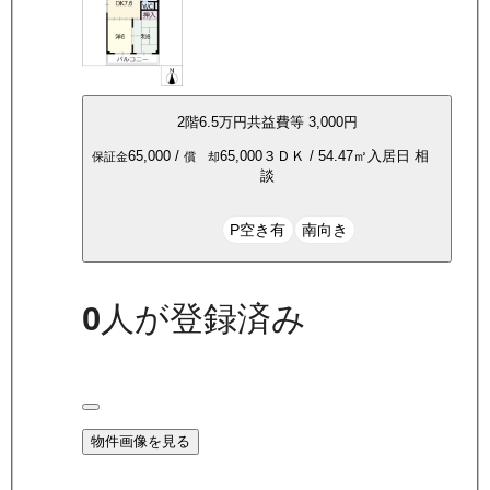
2
階
6.5万
円
共益費等
3,000円
65,000
/
65,000
３ＤＫ
/
54.47
㎡
入居日
相
保証金
償 却
談
P空き有
南向き
0
人が登録済み
物件画像を見る