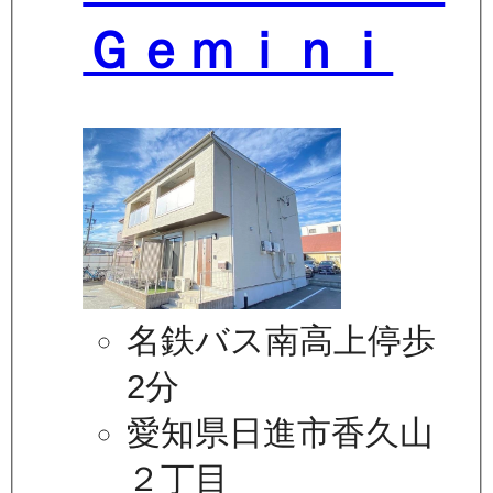
Ｇｅｍｉｎｉ
名鉄バス南高上停歩
2分
愛知県日進市香久山
２丁目