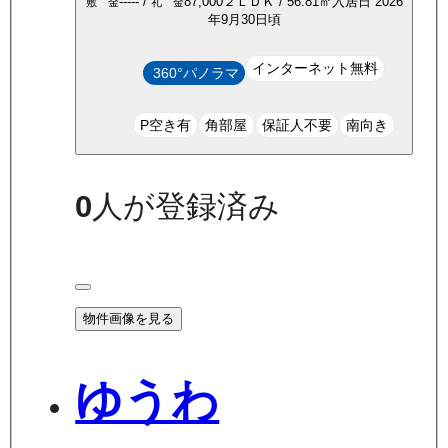
-----
/
87,000
２ＬＤＫ
/
56.81
㎡
入居日
2026
敷 金
礼 金
年9月30日頃
インターネット無料
360°パノラマ
P空き有
角部屋
保証人不要
南向き
0
人が登録済み
物件画像を見る
ゆうわ