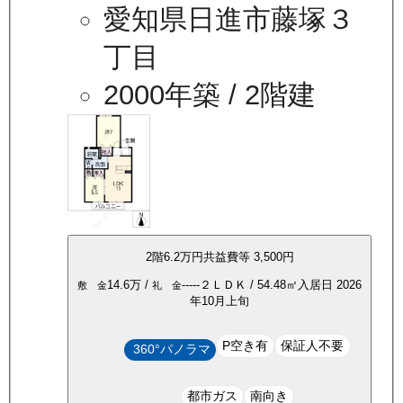
愛知県日進市藤塚３
丁目
2000年築
/ 2階建
2
階
6.2万
円
共益費等
3,500円
14.6万
/
-----
２ＬＤＫ
/
54.48
㎡
入居日
2026
敷 金
礼 金
年10月上旬
P空き有
保証人不要
360°パノラマ
都市ガス
南向き