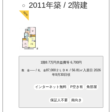
2011年築
/ 2階建
1
階
8.7万
円
共益費等
6,700円
-----
/
87,000
２ＬＤＫ
/
56.81
㎡
入居日
2026
敷 金
礼 金
年9月30日頃
インターネット無料
P空き有
角部屋
保証人不要
南向き