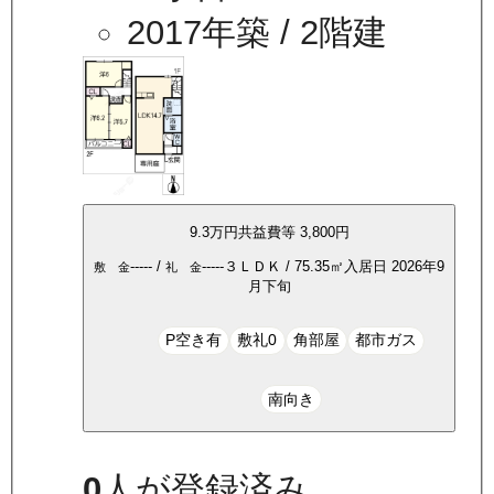
2017年築
/ 2階建
9.3万
円
共益費等
3,800円
-----
/
-----
３ＬＤＫ
/
75.35
㎡
入居日
2026年9
敷 金
礼 金
月下旬
P空き有
敷礼0
角部屋
都市ガス
南向き
0
人が登録済み