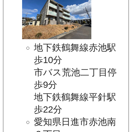
地下鉄鶴舞線赤池駅
歩10分
市バス荒池二丁目停
歩9分
地下鉄鶴舞線平針駅
歩22分
愛知県日進市赤池南