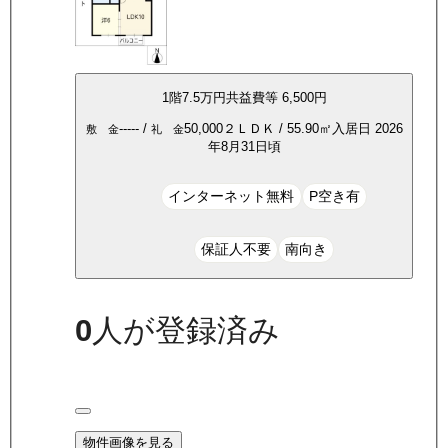
1
階
7.5万
円
共益費等
6,500円
-----
/
50,000
２ＬＤＫ
/
55.90
㎡
入居日
2026
敷 金
礼 金
年8月31日頃
インターネット無料
P空き有
保証人不要
南向き
0
人が登録済み
物件画像を見る